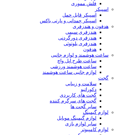
فلش مموری
اسپیکر
اسپیکر قابل حمل
اسپیکر چمدانی و پارتی باکس
هدفون و هندزفری
هندزفری سیمی
هندزفری دورگردنی
هندزفری بلوتوثی
هدفون
ساعت هوشمند و لوازم جانبی
ساعت طرح اپل واچ
ساعت هوشمند ورزشی
لوازم جانبی ساعت هوشمند
گجت
سلامت و زیبایی
دکوراتیو
گجت های کاربردی
گجت های سرگرم کننده
سایر گجت ها
لوازم گیمینگ
لوازم گیمینگ موبایل
سایر لوازم بازی
لوازم کامپیوتر