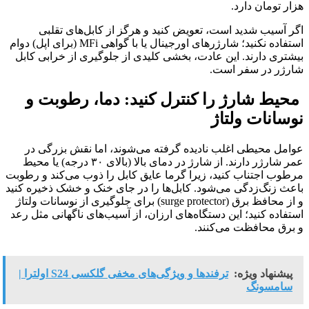
هزار تومان دارد.
اگر آسیب شدید است، تعویض کنید و هرگز از کابل‌های تقلبی
استفاده نکنید؛ شارژرهای اورجینال یا با گواهی MFi (برای اپل) دوام
بیشتری دارند. این عادت، بخشی کلیدی از جلوگیری از خرابی کابل
شارژر در سفر است.
محیط شارژ را کنترل کنید: دما، رطوبت و
نوسانات ولتاژ
عوامل محیطی اغلب نادیده گرفته می‌شوند، اما نقش بزرگی در
عمر شارژر دارند. از شارژ در دمای بالا (بالای ۳۰ درجه) یا محیط
مرطوب اجتناب کنید، زیرا گرما عایق کابل را ذوب می‌کند و رطوبت
باعث زنگ‌زدگی می‌شود. کابل‌ها را در جای خنک و خشک ذخیره کنید
و از محافظ برق (surge protector) برای جلوگیری از نوسانات ولتاژ
استفاده کنید؛ این دستگاه‌های ارزان، از آسیب‌های ناگهانی مثل رعد
و برق محافظت می‌کنند.
پیشنهاد ویژه:
ترفندها و ویژگی‌های مخفی گلکسی S24 اولترا |
سامسونگ