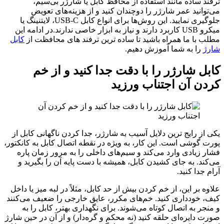
ترفند ساده مانند استفاده از محافظ کابل یا شارژر بی‌سیم،
می‌توانید عمر شارژر را دوچندان کنید و از هزینه‌های تعویض
جلوگیری نمایید. این روش‌ها برای انواع کابل USB-C، لایتنینگ یا
میکرو USB کاربرد دارند و نیاز به ابزار خاصی ندارند.در ادامه این
مطلب با ما همراه باشید تا ساده ترین ترفند های محافظت از
کابل
شارژ
را به شما آموزش دهیم.
کابل شارژر را با دقت جدا کنید و از خم
کردن آن اجتناب ورزید
یکی از رایج‌ ترین دلایل آسیب به شارژر، جدا کردن ناگهانی کابل از
پورت گوشی است. این کار، به ویژه در نقطه اتصال کابل به کانکتور،
فشار زیادی وارد می‌کند و سیم‌های داخلی را به مرور زمان پاره
می‌کند. به جای کشیدن کابل، همیشه با دست پایه آن را بگیرید و
آرام جدا کنید.
علاوه بر این، از خم کردن بیش از حد کابل، مثلاً در لبه میز یا داخل
کیف، خودداری کنید. خم‌های مکرر، عایق خارجی را ضعیف می‌کنند
و منجر به اتصال کوتاه می‌شوند. برای نگهداری بهتر، کابل را به
صورت دایره‌ای حلقه کنید (نه محکم و گره‌دار) و از آن در حین شارژ