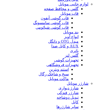
لوازم جانبی موبایل
گلس و محافظ صفحه
قاب موبایل
قاب گوشی آیفون
قاب گوشی سامسونگ
قاب گوشی شیائومی
بند موبایل
انواع آویز
مبدل OTG و دانگل
AUX و کابل صدا
باتری
گلس لنز
تجهیزات گوشی
تجهیزات فروشگاهی
استند ویترین
سیخ و شاخک رگال
ماکت موبایل
شارژر موبایل
شارژ دیواری
شارژر فندکی
تبدیل دوشاخه
کابل
سایر شارژرها