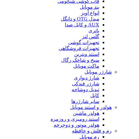
قاب گوشی شیائومی
بند موبایل
انواع آویز
مبدل OTG و دانگل
AUX و کابل صدا
باتری
گلس لنز
تجهیزات گوشی
تجهیزات فروشگاهی
استند ویترین
سیخ و شاخک رگال
ماکت موبایل
شارژر موبایل
شارژ دیواری
شارژر فندکی
تبدیل دوشاخه
کابل
سایر شارژرها
هولدر و استند موبایل
هولدر ماشین
استند رومیزی و روزمره
هولدر موتور و دوچرخه
رم و فلش و حافظه
رم موبایل