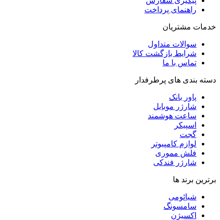
پیگیری سفارش
راهنمای پرداخت
خدمات مشتریان
سوالات متداول
شرایط بازگشت کالا
تماس با ما
دسته بندی های پرطرفدار
پاور بانک
شارژر موبایل
ساعت هوشمند
اسپیکر
گجت
لوازم کامپیوتر
فلش مموری
شارژر فندکی
برترین برند ها
شیائومی
سامسونگ
اکسیژن