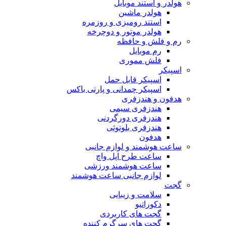
هولدر و استند موبایل
هولدر ماشین
استند رومیزی و روزمره
هولدر موتور و دوچرخه
رم و فلش و حافظه
رم موبایل
فلش مموری
اسپیکر
اسپیکر قابل حمل
اسپیکر چمدانی و پارتی باکس
هدفون و هندزفری
هندزفری سیمی
هندزفری دورگردنی
هندزفری بلوتوثی
هدفون
ساعت هوشمند و لوازم جانبی
ساعت طرح اپل واچ
ساعت هوشمند ورزشی
لوازم جانبی ساعت هوشمند
گجت
سلامت و زیبایی
دکوراتیو
گجت های کاربردی
گجت های سرگرم کننده