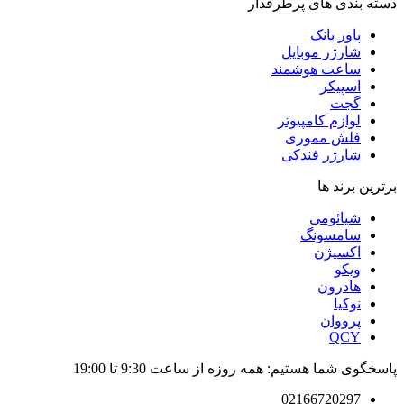
دسته بندی های پرطرفدار
پاور بانک
شارژر موبایل
ساعت هوشمند
اسپیکر
گجت
لوازم کامپیوتر
فلش مموری
شارژر فندکی
برترین برند ها
شیائومی
سامسونگ
اکسیژن
ویکو
هادرون
نوکیا
پرووان
QCY
پاسخگوی شما هستیم: همه روزه از ساعت 9:30 تا 19:00
02166720297