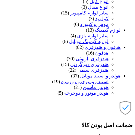
انواع کابل
(5)
انواع مبدل
(3)
سایر لوازم کامپیوتر
(15)
کول پد
(3)
موس و کیبورد
(6)
لوازم گیمینگ
(13)
سایر لوازم بازی
(4)
لوازم گیمینگ موبایل
(6)
هدفون و هندزفری
(82)
هدفون
(16)
هندزفری بلوتوثی
(30)
هندزفری دورگردنی
(15)
هندزفری سیمی
(22)
هولدر و استند موبایل
(37)
استند رومیزی و روزمره
(19)
هولدر ماشین
(21)
هولدر موتور و دوچرخه
(5)
ضمانت اصل بودن کالا