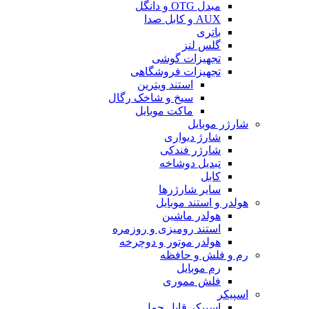
مبدل OTG و دانگل
AUX و کابل صدا
باتری
گلس لنز
تجهیزات گوشی
تجهیزات فروشگاهی
استند ویترین
سیخ و شاخک رگال
ماکت موبایل
شارژر موبایل
شارژ دیواری
شارژر فندکی
تبدیل دوشاخه
کابل
سایر شارژرها
هولدر و استند موبایل
هولدر ماشین
استند رومیزی و روزمره
هولدر موتور و دوچرخه
رم و فلش و حافظه
رم موبایل
فلش مموری
اسپیکر
اسپیکر قابل حمل