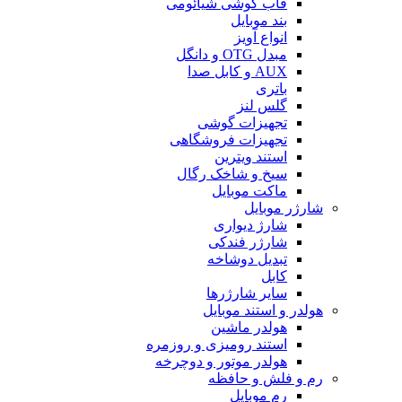
قاب گوشی شیائومی
بند موبایل
انواع آویز
مبدل OTG و دانگل
AUX و کابل صدا
باتری
گلس لنز
تجهیزات گوشی
تجهیزات فروشگاهی
استند ویترین
سیخ و شاخک رگال
ماکت موبایل
شارژر موبایل
شارژ دیواری
شارژر فندکی
تبدیل دوشاخه
کابل
سایر شارژرها
هولدر و استند موبایل
هولدر ماشین
استند رومیزی و روزمره
هولدر موتور و دوچرخه
رم و فلش و حافظه
رم موبایل