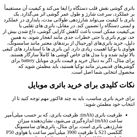
باتری گوشی نقش قلب دستگاه را ایفا می‌کند و کیفیت آن مستقیماً
بر عملکرد، سرعت شارژ و طول عمر گوشی اثر می‌گذارد. یک
باتری با کیفیت می‌تواند شارژدهی طولانی‌ مدت، پایداری در عملکرد
و ایمنی دستگاه را تضمین کند. در مقابل، باتری‌ های تقلبی یا
بی‌کیفیت ممکن است باعث کاهش کارایی گوشی، داغ شدن بیش از
حد، تورم باتری یا حتی خطرات جدی مانند انفجار شوند. به همین
دلیل، خرید باتری‌های اورجینال از برندهای معتبر مانند سامسونگ،
هوآوی یا نوکیا اهمیت زیادی دارد. این باتری‌ ها با استاندارد های کیفی
بالا تولید شده و با مدل‌ های خاص گوشی‌ ها کاملاً سازگار هستند.
برای مثال، اگر به دنبال خرید و قیمت باتری موبایل battery برای
گوشی‌های قدیمی‌تر مانند نوکیا هستید، باید مطمئن شوید که
محصول انتخابی شما اصل است.
نکات کلیدی برای خرید باتری موبایل
برای خرید باتری مناسب، باید به چند فاکتور مهم توجه کنید تا از
انتخاب خود مطمئن شوید:
ظرفیت باتری (mAh): ظرفیت باتری، که بر حسب میلی‌آمپر
ساعت (mAh) اندازه‌گیری می‌شود، نشان‌دهنده میزان
شارژدهی باتری است. برای مثال، باتری‌های سامسونگ
گلکسی S23 با ظرفیت 3900 میلی‌آمپر ساعت یا هواوی P50