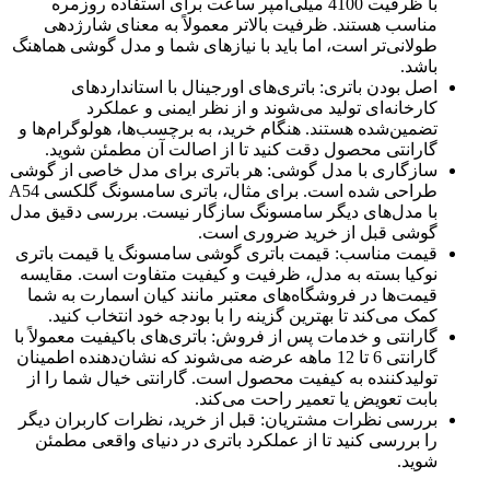
با ظرفیت 4100 میلی‌آمپر ساعت برای استفاده روزمره
مناسب هستند. ظرفیت بالاتر معمولاً به معنای شارژدهی
طولانی‌تر است، اما باید با نیازهای شما و مدل گوشی هماهنگ
باشد.
اصل بودن باتری: باتری‌های اورجینال با استانداردهای
کارخانه‌ای تولید می‌شوند و از نظر ایمنی و عملکرد
تضمین‌شده هستند. هنگام خرید، به برچسب‌ها، هولوگرام‌ها و
گارانتی محصول دقت کنید تا از اصالت آن مطمئن شوید.
سازگاری با مدل گوشی: هر باتری برای مدل خاصی از گوشی
طراحی شده است. برای مثال، باتری سامسونگ گلکسی A54
با مدل‌های دیگر سامسونگ سازگار نیست. بررسی دقیق مدل
گوشی قبل از خرید ضروری است.
قیمت مناسب: قیمت باتری گوشی سامسونگ یا قیمت باتری
نوکیا بسته به مدل، ظرفیت و کیفیت متفاوت است. مقایسه
قیمت‌ها در فروشگاه‌های معتبر مانند کیان اسمارت به شما
کمک می‌کند تا بهترین گزینه را با بودجه خود انتخاب کنید.
گارانتی و خدمات پس از فروش: باتری‌های باکیفیت معمولاً با
گارانتی 6 تا 12 ماهه عرضه می‌شوند که نشان‌دهنده اطمینان
تولیدکننده به کیفیت محصول است. گارانتی خیال شما را از
بابت تعویض یا تعمیر راحت می‌کند.
بررسی نظرات مشتریان: قبل از خرید، نظرات کاربران دیگر
را بررسی کنید تا از عملکرد باتری در دنیای واقعی مطمئن
شوید.