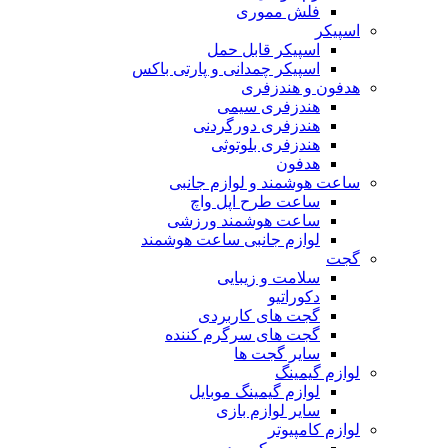
فلش مموری
اسپیکر
اسپیکر قابل حمل
اسپیکر چمدانی و پارتی باکس
هدفون و هندزفری
هندزفری سیمی
هندزفری دورگردنی
هندزفری بلوتوثی
هدفون
ساعت هوشمند و لوازم جانبی
ساعت طرح اپل واچ
ساعت هوشمند ورزشی
لوازم جانبی ساعت هوشمند
گجت
سلامت و زیبایی
دکوراتیو
گجت های کاربردی
گجت های سرگرم کننده
سایر گجت ها
لوازم گیمینگ
لوازم گیمینگ موبایل
سایر لوازم بازی
لوازم کامپیوتر