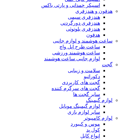
اسپیکر چمدانی و پارتی باکس
هدفون و هندزفری
هندزفری سیمی
هندزفری دورگردنی
هندزفری بلوتوثی
هدفون
ساعت هوشمند و لوازم جانبی
ساعت طرح اپل واچ
ساعت هوشمند ورزشی
لوازم جانبی ساعت هوشمند
گجت
سلامت و زیبایی
دکوراتیو
گجت های کاربردی
گجت های سرگرم کننده
سایر گجت ها
لوازم گیمینگ
لوازم گیمینگ موبایل
سایر لوازم بازی
لوازم کامپیوتر
موس و کیبورد
کول پد
انواع کابل