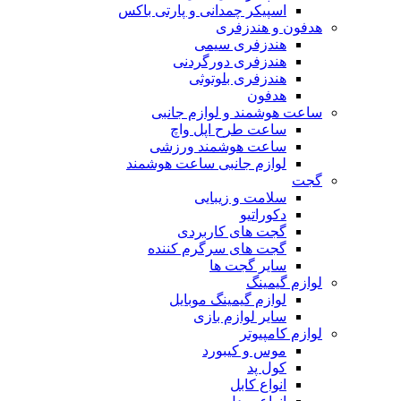
اسپیکر چمدانی و پارتی باکس
هدفون و هندزفری
هندزفری سیمی
هندزفری دورگردنی
هندزفری بلوتوثی
هدفون
ساعت هوشمند و لوازم جانبی
ساعت طرح اپل واچ
ساعت هوشمند ورزشی
لوازم جانبی ساعت هوشمند
گجت
سلامت و زیبایی
دکوراتیو
گجت های کاربردی
گجت های سرگرم کننده
سایر گجت ها
لوازم گیمینگ
لوازم گیمینگ موبایل
سایر لوازم بازی
لوازم کامپیوتر
موس و کیبورد
کول پد
انواع کابل