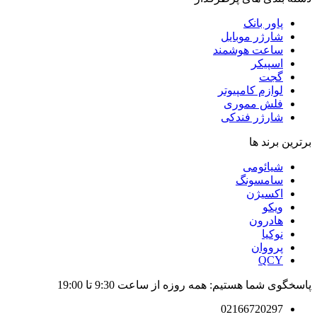
پاور بانک
شارژر موبایل
ساعت هوشمند
اسپیکر
گجت
لوازم کامپیوتر
فلش مموری
شارژر فندکی
برترین برند ها
شیائومی
سامسونگ
اکسیژن
ویکو
هادرون
نوکیا
پرووان
QCY
پاسخگوی شما هستیم: همه روزه از ساعت 9:30 تا 19:00
02166720297