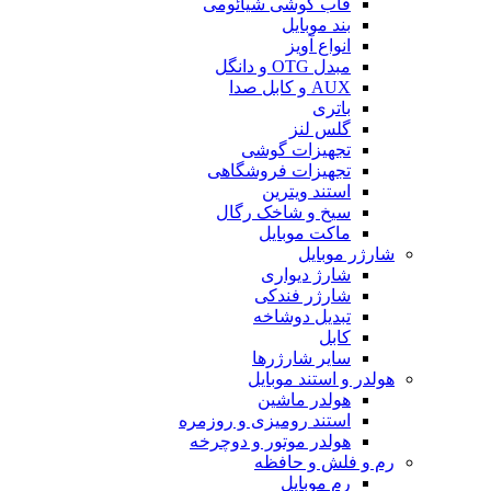
قاب گوشی شیائومی
بند موبایل
انواع آویز
مبدل OTG و دانگل
AUX و کابل صدا
باتری
گلس لنز
تجهیزات گوشی
تجهیزات فروشگاهی
استند ویترین
سیخ و شاخک رگال
ماکت موبایل
شارژر موبایل
شارژ دیواری
شارژر فندکی
تبدیل دوشاخه
کابل
سایر شارژرها
هولدر و استند موبایل
هولدر ماشین
استند رومیزی و روزمره
هولدر موتور و دوچرخه
رم و فلش و حافظه
رم موبایل