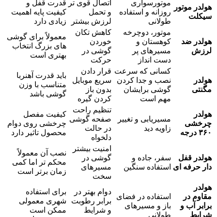
موتورسواری
اتصال قوی تر
قدرت قفل و
هولدر موتور
روزانه و استفاده
و تحمل
کیفیت پایه اهمیت
سیکلت
طولانی
لرزش بیشتر
زیادی دارد
موتور، دوچرخه
کاهش تکان
معمولاً برای گوشی
هولدر ضد
کوهستان و
خوردن
های بزرگ انتخاب
لرزش
مسیرهای پر
گوشی در
بهتری است
دست انداز
حرکت
کسانی که سرعت
قرار دادن
باید قدرت آهنربا
هولدر
نصب و جدا کردن
سریع موبایل
متناسب با وزن
مگنتی
گوشی برایشان
بدون باز
گوشی باشد
مهم است
کردن گیره
تنظیم راحت
هولدر
کیفیت مفصل
مسیریابی و تغییر
صفحه گوشی
چرخشی
چرخشی روی دوام
زاویه دید
در حالت
۳۶۰ درجه
محصول تاثیر دارد
دلخواه
امنیت بیشتر
نصب آن معمولاً
هولدر قفل
سفر، جاده و
گوشی در
محکم تر اما کمی
دار حرفه ای
استفاده سنگین
مسیرهای
زمان برتر است
سخت
هولدر
دوام بهتر در
برای استفاده
مقاوم در
استفاده در فضای
برابر رطوبت
شهری معمولی
برابر آب و
باز و مسیرهای
و شرایط
ممکن است
شرایط
طولانی