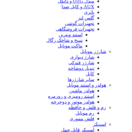
مبدل OTG و دانگل
AUX و کابل صدا
باتری
گلس لنز
تجهیزات گوشی
تجهیزات فروشگاهی
استند ویترین
سیخ و شاخک رگال
ماکت موبایل
شارژر موبایل
شارژ دیواری
شارژر فندکی
تبدیل دوشاخه
کابل
سایر شارژرها
هولدر و استند موبایل
هولدر ماشین
استند رومیزی و روزمره
هولدر موتور و دوچرخه
رم و فلش و حافظه
رم موبایل
فلش مموری
اسپیکر
اسپیکر قابل حمل