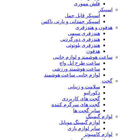
فلش مموری
اسپیکر
اسپیکر قابل حمل
اسپیکر چمدانی و پارتی باکس
هدفون و هندزفری
هندزفری سیمی
هندزفری دورگردنی
هندزفری بلوتوثی
هدفون
ساعت هوشمند و لوازم جانبی
ساعت طرح اپل واچ
ساعت هوشمند ورزشی
لوازم جانبی ساعت هوشمند
گجت
سلامت و زیبایی
دکوراتیو
گجت های کاربردی
گجت های سرگرم کننده
سایر گجت ها
لوازم گیمینگ
لوازم گیمینگ موبایل
سایر لوازم بازی
لوازم کامپیوتر