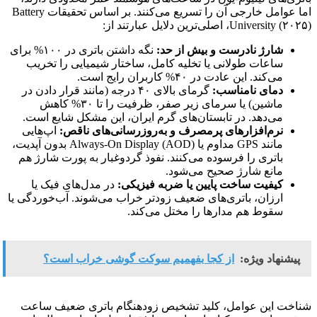
اما عوامل خارجی آن را تسریع می‌کنند. بر اساس تحقیقات Battery
University (۲۰۲۵)، اصلی‌ترین دلایل عبارتند از:
شارژ نادرست و بیش‌ از حد:
نگه داشتن باتری در ۱۰۰% برای
ساعات طولانی یا تخلیه کامل، ساختار شیمیایی را تخریب
می‌کند. این عادت در ۴۰% کاربران رایج است.
دمای نامناسب:
گرمای بالای ۴۰ درجه (مانند قرار دادن در
ماشین) یا سرمای زیر صفر، ظرفیت را تا ۳۰% کاهش
می‌دهد. در تابستان‌های گرم ایران، این مشکل شایع است.
نرم‌افزارهای پرمصرف و به‌روزرسانی‌های ناقص:
اپ‌هایی
مانند GPS مداوم یا Always-On Display (AOD) بدون آپدیت،
باتری را فرسوده می‌کنند. نفوذ گردوغبار به پورت شارژ هم
مانع شارژ صحیح می‌شود.
کیفیت ساخت پایین یا ضربه فیزیکی:
در مدل‌های فیک یا
ارزان، باتری‌های ضعیف زودتر خراب می‌شوند. آب‌خوردگی یا
سقوط هم مدارها را مختل می‌کند.
پیشنهاد ویژه:
از کجا بفهمیم سوکت گوشی خراب است؟
شناخت این عوامل، کلید تشخیص زودهنگام باتری ضعیف ساعت