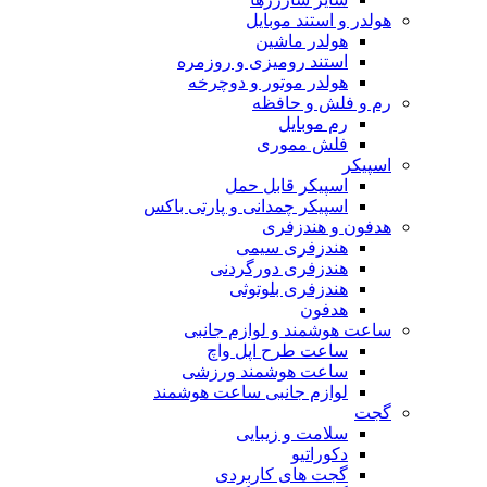
هولدر و استند موبایل
هولدر ماشین
استند رومیزی و روزمره
هولدر موتور و دوچرخه
رم و فلش و حافظه
رم موبایل
فلش مموری
اسپیکر
اسپیکر قابل حمل
اسپیکر چمدانی و پارتی باکس
هدفون و هندزفری
هندزفری سیمی
هندزفری دورگردنی
هندزفری بلوتوثی
هدفون
ساعت هوشمند و لوازم جانبی
ساعت طرح اپل واچ
ساعت هوشمند ورزشی
لوازم جانبی ساعت هوشمند
گجت
سلامت و زیبایی
دکوراتیو
گجت های کاربردی