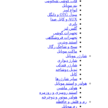
قاب گوشی شیائومی
بند موبایل
انواع آویز
مبدل OTG و دانگل
AUX و کابل صدا
باتری
گلس لنز
تجهیزات گوشی
تجهیزات فروشگاهی
استند ویترین
سیخ و شاخک رگال
ماکت موبایل
شارژر موبایل
شارژ دیواری
شارژر فندکی
تبدیل دوشاخه
کابل
سایر شارژرها
هولدر و استند موبایل
هولدر ماشین
استند رومیزی و روزمره
هولدر موتور و دوچرخه
رم و فلش و حافظه
رم موبایل