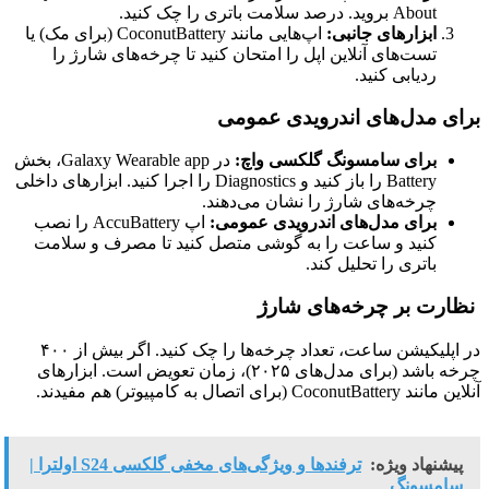
About بروید. درصد سلامت باتری را چک کنید.
ابزارهای جانبی:
اپ‌هایی مانند CoconutBattery (برای مک) یا
تست‌های آنلاین اپل را امتحان کنید تا چرخه‌های شارژ را
ردیابی کنید.
برای مدل‌های اندرویدی عمومی
برای سامسونگ گلکسی واچ:
در Galaxy Wearable app، بخش
Battery را باز کنید و Diagnostics را اجرا کنید. ابزارهای داخلی
چرخه‌های شارژ را نشان می‌دهند.
برای مدل‌های اندرویدی عمومی:
اپ AccuBattery را نصب
کنید و ساعت را به گوشی متصل کنید تا مصرف و سلامت
باتری را تحلیل کند.
نظارت بر چرخه‌های شارژ
در اپلیکیشن ساعت، تعداد چرخه‌ها را چک کنید. اگر بیش از ۴۰۰
چرخه باشد (برای مدل‌های ۲۰۲۵)، زمان تعویض است. ابزارهای
آنلاین مانند CoconutBattery (برای اتصال به کامپیوتر) هم مفیدند.
پیشنهاد ویژه:
ترفندها و ویژگی‌های مخفی گلکسی S24 اولترا |
سامسونگ