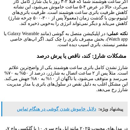
اگر ساعت هوشمند شما که قبلاً ۲-۳ روز با یک شارژ کامل کار
می‌کرد، حالا در عرض ۴-۵ ساعت خاموش می‌شود، این نشانه
کاهش ظرفیت باتری ساعت هوشمند است. ظرفیت باتری‌های
لیتیوم-یون با گذشت زمان (معمولاً پس از ۳۰۰-۵۰۰ چرخه شارژ)
کاهش می‌یابد و دیگر نمی‌تواند انرژی را به‌خوبی ذخیره کند.
نکته عملی:
در اپلیکیشن متصل به گوشی (مانند Galaxy Wearable یا
Watch app)، بخش مصرف باتری را چک کنید. اگر اپ‌های خاصی
مقصر نیستند، باتری آسیب دیده است.
مشکلات شارژ: کند، ناقص یا پرش درصد
شارژ نشدن کامل باتری ساعت هوشمند یکی از واضح‌ترین علائم
است. مثلاً پس از ۲ ساعت اتصال به شارژر، درصد از ۵۰% به ۷۰%
می‌رسد و متوقف می‌شود، یا ناگهان از ۱۰% به ۸۰% جهش می‌کند.
این مشکل اغلب به دلیل نقص در سلول‌های باتری یا مدار مدیریت
شارژ رخ می‌دهد.
پیشنهاد ویژه:
دلایل خاموش شدن گوشی در هنگام تماس
در مدل‌های محبوب ۲۰۲۵ مانند اپل واچ سری ۱۰ یا گلکسی واچ ۷،