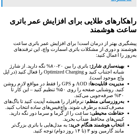
راهکارهای طلایی برای افزایش عمر باتری
ساعت هوشمند
پیشگیری بهتر از درمان است! برای افزایش عمر باتری ساعت
هوشمند و دوری از مشکلات باتری اسمارت واچ، این ترفندهای
به‌روز را اعمال کنید:
بهینه‌سازی شارژ:
باتری را بین ۲۰-۸۰% نگه دارید. از شارژ
شبانه اجتناب کنید و Optimized Charging را فعال کنید (در اپل
واچ موجود است).
مدیریت قابلیت‌ها:
AOD و GPS را فقط در مواقع لازم روشن
کنید. روشنایی صفحه را روی ۵۰% تنظیم کنید – این کار تا
۳۰% صرفه‌جویی می‌کند.
به‌روزرسانی منظم:
نرم‌افزار را همیشه آپدیت کنید تا باگ‌های
مصرف‌کننده برطرف شوند. واچ‌فیس‌های ساده انتخاب کنید.
حفاظت محیطی:
ساعت را از گرما و سرما دور نگه دارید.
کیس‌های محافظ ضدآب بخرید.
انتخاب هوشمند هنگام خرید:
به مدل‌هایی با باتری بزرگ‌تر
مانند گارمین ونو ۳ (تا ۱۴ روز دوام) توجه کنید.