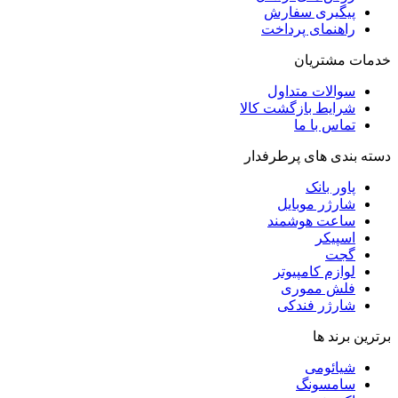
پیگیری سفارش
راهنمای پرداخت
خدمات مشتریان
سوالات متداول
شرایط بازگشت کالا
تماس با ما
دسته بندی های پرطرفدار
پاور بانک
شارژر موبایل
ساعت هوشمند
اسپیکر
گجت
لوازم کامپیوتر
فلش مموری
شارژر فندکی
برترین برند ها
شیائومی
سامسونگ