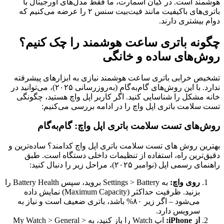
هوشمند است. در کیان اسمارت، ما فقط مدل‌های اورجینال با
باتری‌های باکیفیت مانند فیت‌بیت سنس ۲ را عرضه می‌کنیم که
دوام بیشتری دارند.
چگونه باتری ساعت هوشمند را چک کنیم؟
روش‌های ساده و خانگی
تشخیص خرابی باتری ساعت هوشمند نیازی به ابزارهای پیشرفته
ندارد. با این روش‌های گام‌به‌گام (به‌روزرسانی ۲۰۲۵)، می‌توانید در
خانه مشکل را شناسایی کنید. اگر کاربر اپل واچ هستید، چگونگی
تست سلامت باتری اپل واچ را در ادامه بررسی می‌کنیم:
روش‌های تست سلامت باتری اپل واچ: گام‌به‌گام
بهترین روش های تست سلامت باتری اپل واچ کدامند؟ ساده‌ترین و
دقیق‌ترین راه، استفاده از تنظیمات داخلی دستگاه است. طبق
راهنمای رسمی اپل (نوامبر ۲۰۲۵)، مراحل زیر را دنبال کنید:
روی واچ:
به Settings > Battery بروید، سپس Battery Health را
بزنید. ظرفیت حداکثر (Maximum Capacity) نمایش داده
می‌شود – اگر زیر ۸۰% باشد، باتری ضعیف است و نیاز به
سرویس دارد.
از iPhone:
اپ Watch را باز کنید، به My Watch > General >