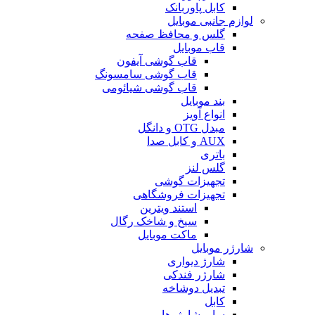
کابل پاوربانک
لوازم جانبی موبایل
گلس و محافظ صفحه
قاب موبایل
قاب گوشی آیفون
قاب گوشی سامسونگ
قاب گوشی شیائومی
بند موبایل
انواع آویز
مبدل OTG و دانگل
AUX و کابل صدا
باتری
گلس لنز
تجهیزات گوشی
تجهیزات فروشگاهی
استند ویترین
سیخ و شاخک رگال
ماکت موبایل
شارژر موبایل
شارژ دیواری
شارژر فندکی
تبدیل دوشاخه
کابل
سایر شارژرها