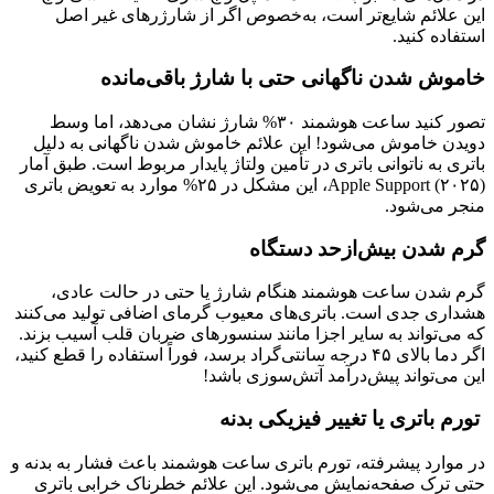
این علائم شایع‌تر است، به‌خصوص اگر از شارژرهای غیر اصل
استفاده کنید.
خاموش شدن ناگهانی حتی با شارژ باقی‌مانده
تصور کنید ساعت هوشمند ۳۰% شارژ نشان می‌دهد، اما وسط
دویدن خاموش می‌شود! این علائم خاموش شدن ناگهانی به دلیل
باتری به ناتوانی باتری در تأمین ولتاژ پایدار مربوط است. طبق آمار
Apple Support (۲۰۲۵)، این مشکل در ۲۵% موارد به تعویض باتری
منجر می‌شود.
گرم شدن بیش‌ازحد دستگاه
گرم شدن ساعت هوشمند هنگام شارژ یا حتی در حالت عادی،
هشداری جدی است. باتری‌های معیوب گرمای اضافی تولید می‌کنند
که می‌تواند به سایر اجزا مانند سنسورهای ضربان قلب آسیب بزند.
اگر دما بالای ۴۵ درجه سانتی‌گراد برسد، فوراً استفاده را قطع کنید،
این می‌تواند پیش‌درآمد آتش‌سوزی باشد!
تورم باتری یا تغییر فیزیکی بدنه
در موارد پیشرفته، تورم باتری ساعت هوشمند باعث فشار به بدنه و
حتی ترک صفحه‌نمایش می‌شود. این علائم خطرناک خرابی باتری