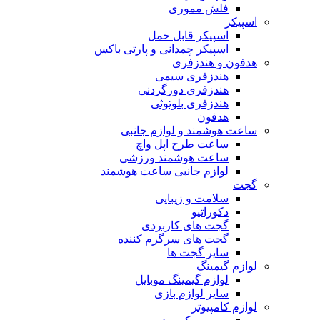
فلش مموری
اسپیکر
اسپیکر قابل حمل
اسپیکر چمدانی و پارتی باکس
هدفون و هندزفری
هندزفری سیمی
هندزفری دورگردنی
هندزفری بلوتوثی
هدفون
ساعت هوشمند و لوازم جانبی
ساعت طرح اپل واچ
ساعت هوشمند ورزشی
لوازم جانبی ساعت هوشمند
گجت
سلامت و زیبایی
دکوراتیو
گجت های کاربردی
گجت های سرگرم کننده
سایر گجت ها
لوازم گیمینگ
لوازم گیمینگ موبایل
سایر لوازم بازی
لوازم کامپیوتر