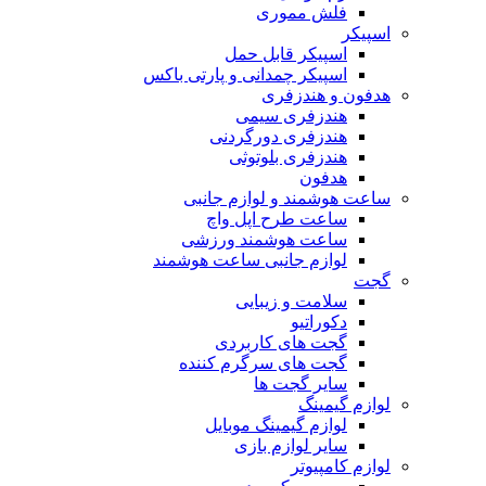
فلش مموری
اسپیکر
اسپیکر قابل حمل
اسپیکر چمدانی و پارتی باکس
هدفون و هندزفری
هندزفری سیمی
هندزفری دورگردنی
هندزفری بلوتوثی
هدفون
ساعت هوشمند و لوازم جانبی
ساعت طرح اپل واچ
ساعت هوشمند ورزشی
لوازم جانبی ساعت هوشمند
گجت
سلامت و زیبایی
دکوراتیو
گجت های کاربردی
گجت های سرگرم کننده
سایر گجت ها
لوازم گیمینگ
لوازم گیمینگ موبایل
سایر لوازم بازی
لوازم کامپیوتر