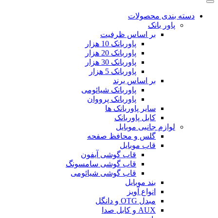
دسته بندی محصولات
پاور بانک
بر اساس ظرفیت
پاوربانک 10 هزار
پاوربانک 20 هزار
پاوربانک 30 هزار
پاوربانک 5 هزار
بر اساس برند
پاوربانک شیائومی
پاوربانک پرووان
سایر پاوربانک ها
کابل پاوربانک
لوازم جانبی موبایل
گلس و محافظ صفحه
قاب موبایل
قاب گوشی آیفون
قاب گوشی سامسونگ
قاب گوشی شیائومی
بند موبایل
انواع آویز
مبدل OTG و دانگل
AUX و کابل صدا