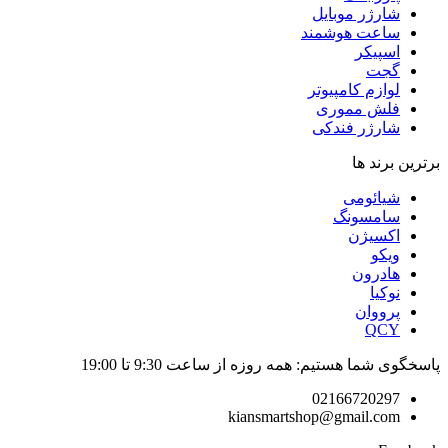
شارژر موبایل
ساعت هوشمند
اسپیکر
گجت
لوازم کامپیوتر
فلش مموری
شارژر فندکی
برترین برند ها
شیائومی
سامسونگ
اکسیژن
ویکو
هادرون
نوکیا
پرووان
QCY
پاسخگوی شما هستیم: همه روزه از ساعت 9:30 تا 19:00
02166720297
kiansmartshop@gmail.com