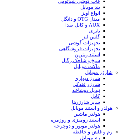
قاب گوشی شیائومی
بند موبایل
انواع آویز
مبدل OTG و دانگل
AUX و کابل صدا
باتری
گلس لنز
تجهیزات گوشی
تجهیزات فروشگاهی
استند ویترین
سیخ و شاخک رگال
ماکت موبایل
شارژر موبایل
شارژ دیواری
شارژر فندکی
تبدیل دوشاخه
کابل
سایر شارژرها
هولدر و استند موبایل
هولدر ماشین
استند رومیزی و روزمره
هولدر موتور و دوچرخه
رم و فلش و حافظه
رم موبایل