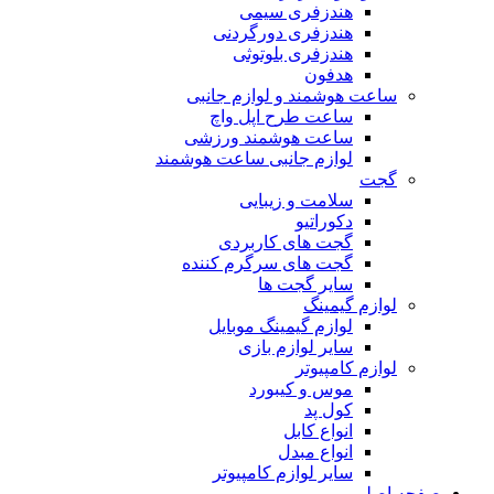
هندزفری سیمی
هندزفری دورگردنی
هندزفری بلوتوثی
هدفون
ساعت هوشمند و لوازم جانبی
ساعت طرح اپل واچ
ساعت هوشمند ورزشی
لوازم جانبی ساعت هوشمند
گجت
سلامت و زیبایی
دکوراتیو
گجت های کاربردی
گجت های سرگرم کننده
سایر گجت ها
لوازم گیمینگ
لوازم گیمینگ موبایل
سایر لوازم بازی
لوازم کامپیوتر
موس و کیبورد
کول پد
انواع کابل
انواع مبدل
سایر لوازم کامپیوتر
صفحه اصلی