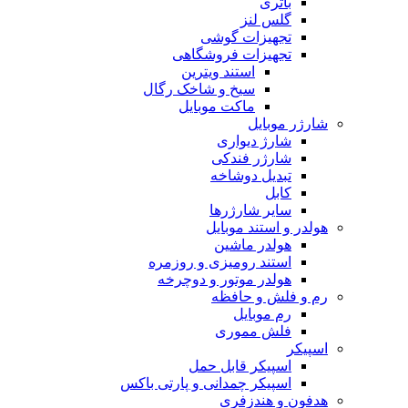
باتری
گلس لنز
تجهیزات گوشی
تجهیزات فروشگاهی
استند ویترین
سیخ و شاخک رگال
ماکت موبایل
شارژر موبایل
شارژ دیواری
شارژر فندکی
تبدیل دوشاخه
کابل
سایر شارژرها
هولدر و استند موبایل
هولدر ماشین
استند رومیزی و روزمره
هولدر موتور و دوچرخه
رم و فلش و حافظه
رم موبایل
فلش مموری
اسپیکر
اسپیکر قابل حمل
اسپیکر چمدانی و پارتی باکس
هدفون و هندزفری