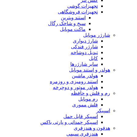
گلس لنز
تجهیزات گوشی
تجهیزات فروشگاهی
استند ویترین
سیخ و شاخک رگال
ماکت موبایل
شارژر موبایل
شارژ دیواری
شارژر فندکی
تبدیل دوشاخه
کابل
سایر شارژرها
هولدر و استند موبایل
هولدر ماشین
استند رومیزی و روزمره
هولدر موتور و دوچرخه
رم و فلش و حافظه
رم موبایل
فلش مموری
اسپیکر
اسپیکر قابل حمل
اسپیکر چمدانی و پارتی باکس
هدفون و هندزفری
هندزفری سیمی