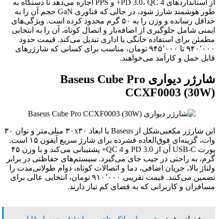
از استانداردهای PD 3.0، QC 4+ و PPS اجازه می‌دهد تا دستگاه به
طور هوشمند شارژ شود، در حالی که فناوری GaN حجم آن را به
حداقل رسانده و وزن را به ۵۰ گرم محدود کرده است. ویژگی‌های
ی شامل جلوگیری از اضافه‌بار و اتصال کوتاه، آن را به انتخابی
ن برای استفاده خانگی یا اداری تبدیل می‌کند. قیمت حدود
۹۴۰٬۰۰۰ تا ۹۴۵٬۰۰۰ تومان، مناسب برای کسانی که شارژرهای
 حمل و کارآمد می‌خواهند.
شارژر دیواری Baseus Cube Pro
CCXF0003 (30
این شارژر مکعبی‌شکل از Baseus با ابعاد ۳۰x۳۰ میلی‌متر و توان ۳۰
وات، گزینه‌ای فوق‌العاده فشرده برای شارژ سریع آیفون ۱۵ است.
پورت USB-C آن از PD 3.0 و QC 4+ پشتیبانی می‌کند و با وزن ۴۵
 به راحتی در جیب جای می‌گیرد. سیستم‌های حفاظتی در برابر
ژ بالا، جریان اضافی، دما و اتصالات کوتاه، دوام طولانی‌مدت را
تضمین می‌کنند. قیمت تقریبی ۹۱۰٬۰۰۰ تومان، انتخابی عالی برای
ران و کاربرانی که به فضای کم نیاز دارند.