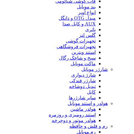
قاب گوشی شیائومی
بند موبایل
انواع آویز
مبدل OTG و دانگل
AUX و کابل صدا
باتری
گلس لنز
تجهیزات گوشی
تجهیزات فروشگاهی
استند ویترین
سیخ و شاخک رگال
ماکت موبایل
شارژر موبایل
شارژ دیواری
شارژر فندکی
تبدیل دوشاخه
کابل
سایر شارژرها
هولدر و استند موبایل
هولدر ماشین
استند رومیزی و روزمره
هولدر موتور و دوچرخه
رم و فلش و حافظه
رم موبایل