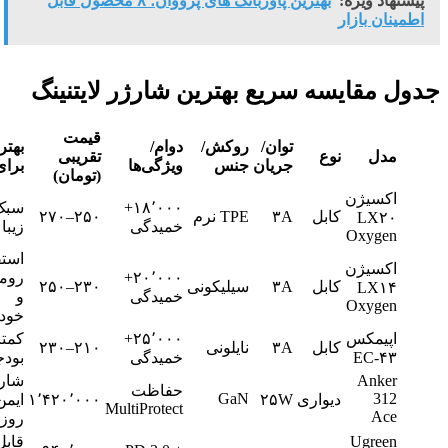
شنهاد ویژه:
بهترین پاوربانک های پرووان؛ ۸ محصول قابل
مینان بازار
ل مقایسه سریع بهترین شارژر لایتنینگ
قیمت
توان/
روکش/
دوام/
بهترین
مدل
نوع
تقریبی
جریان
جنس
ویژگی‌ها
برای
(تومان)
اکسیژن
۱۸٬۰۰۰+
سبک و
کابل
۳A
TPE نرم
۲۵۰–۲۷۰
LX۲۰
خمیدگی
زیبا
Oxygen
استفاده
اکسیژن
۲۰٬۰۰۰+
رومیزی
کابل
۳A
سیلیکونی
۲۳۰–۲۵۰
LX۱۴
خمیدگی
و
Oxygen
خودرو
اپیمکس
۲۵٬۰۰۰+
کمترین
کابل
۳A
نایلونی
۲۱۰–۲۳۰
EC-۴۳
خمیدگی
بودجه
Anker
شارژ
حفاظت
GaN
312
دیواری
۲۵W
۱٬۴۲۰٬۰۰۰
ایمن
MultiProtect
Ace
روزمره
Ugreen
قابل