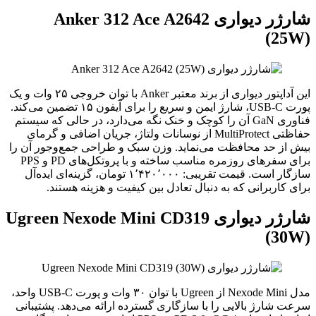
شارژر دیواری Anker 312 Ace A2642
(25
این آداپتور دیواری از برند معتبر Anker با توان خروجی ۲۵ وات و یک
پورت USB-C، شارژ ایمن و سریع را برای آیفون ۱۵ تضمین می‌کند.
فناوری GaN آن را کوچک و خنک نگه می‌دارد، در حالی که سیستم
حفاظتی MultiProtect از نوسانات ولتاژ، جریان اضافی و گرمای
از حد محافظت می‌نماید. وزن سبک و طراحی جمع‌وجور آن را
برای سفرهای روزمره مناسب ساخته و با پروتکل‌های PD و PPS
سازگار است. قیمت تقریبی: ۱٬۴۲۰٬۰۰۰ تومان، گزینه‌ای ایده‌آل
 کاربرانی که به دنبال تعادل بین کیفیت و هزینه هستند.
شارژر دیواری Ugreen Nexode Mini CD319
(30
مدل Nexode Mini از Ugreen با توان ۳۰ وات و پورت USB-C واحد،
 شارژ بالایی را با سازگاری گسترده ارائه می‌دهد. پشتیبانی