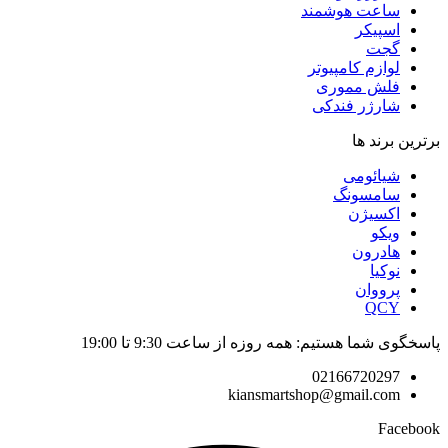
ساعت هوشمند
اسپیکر
گجت
لوازم کامپیوتر
فلش مموری
شارژر فندکی
ین برند ها
شیائومی
سامسونگ
اکسیژن
ویکو
هادرون
نوکیا
پرووان
QCY
وی شما هستیم: همه روزه از ساعت 9:30 تا 19:00
02166720297
kiansmartshop@gmail.com
Faceb