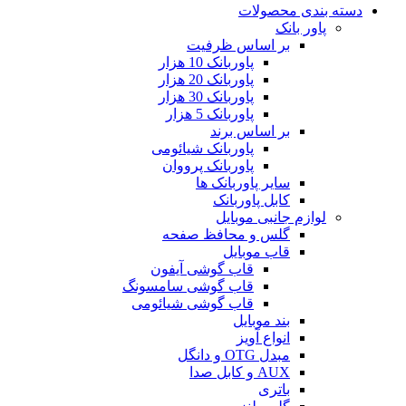
دسته بندی محصولات
پاور بانک
بر اساس ظرفیت
پاوربانک 10 هزار
پاوربانک 20 هزار
پاوربانک 30 هزار
پاوربانک 5 هزار
بر اساس برند
پاوربانک شیائومی
پاوربانک پرووان
سایر پاوربانک ها
کابل پاوربانک
لوازم جانبی موبایل
گلس و محافظ صفحه
قاب موبایل
قاب گوشی آیفون
قاب گوشی سامسونگ
قاب گوشی شیائومی
بند موبایل
انواع آویز
مبدل OTG و دانگل
AUX و کابل صدا
باتری