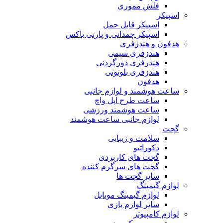
فلش مموری
اسپیکر
اسپیکر قابل حمل
اسپیکر چمدانی و پارتی باکس
هدفون و هندزفری
هندزفری سیمی
هندزفری دورگردنی
هندزفری بلوتوثی
هدفون
ساعت هوشمند و لوازم جانبی
ساعت طرح اپل واچ
ساعت هوشمند ورزشی
لوازم جانبی ساعت هوشمند
گجت
سلامت و زیبایی
دکوراتیو
گجت های کاربردی
گجت های سرگرم کننده
سایر گجت ها
لوازم گیمینگ
لوازم گیمینگ موبایل
سایر لوازم بازی
لوازم کامپیوتر