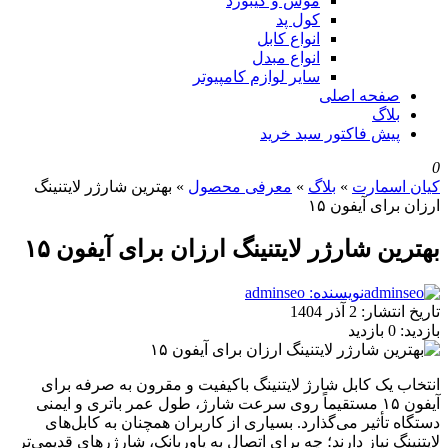
موس و کیبورد
کول پد
انواع کابل
انواع مبدل
سایر لوازم کامپیوتر
صفحه اصلی
بلاگ
پیش فاکتور سبد خرید
ن اسمارت
»
بلاگ
»
معرفی محصول
»
بهترین شارژر لایتنینگ
ن برای آیفون ۱۵
رین شارژر لایتنینگ ارزان برای آیفون ۱۵
نویسنده: adminseo
خ انتشار:
2 آذر 1404
ید:
0 بازدید
اب یک کابل شارژ لایتنینگ باکیفیت و مقرون‌ به‌ صرفه برای
آیفون ۱۵ مستقیماً روی سرعت شارژ، طول عمر باتری و ایمنی
اه تأثیر می‌گذارد. بسیاری از کاربران همچنان به کابل‌های
نینگ نیاز دارند؛ چه برای اتصال به پاوربانک، شارژرهای قدیمی‌تر