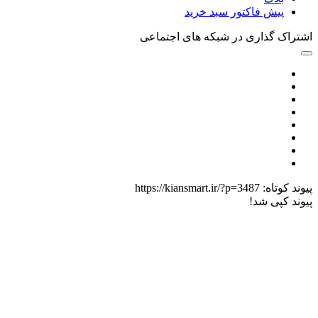
پیش فاکتور سبد خرید
اک گذاری در شبکه های اجتماعی
د کوتاه:
https://kiansmart.ir/?p=3487
د کپی شد!