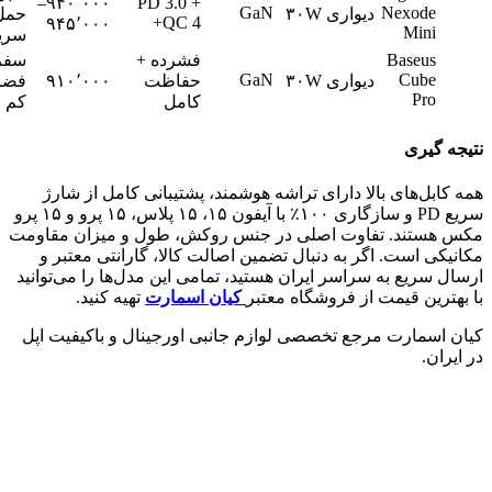
۹۴۰٬۰۰۰–
PD 3.0 +
GaN
Nexode
دیواری
۳۰W
حمل و
QC 4+
۹۴۵٬۰۰۰
Mini
سریع
Baseus
فشرده +
سفر و
GaN
Cube
دیواری
۳۰W
حفاظت
۹۱۰٬۰۰۰
فضای
Pro
کامل
کم
ه‌ گیری
کابل‌های بالا دارای تراشه هوشمند، پشتیبانی کامل از شارژ
سریع PD و سازگاری ۱۰۰٪ با آیفون ۱۵، ۱۵ پلاس، ۱۵ پرو و ۱۵ پرو
 هستند. تفاوت اصلی در جنس روکش، طول و میزان مقاومت
یکی است. اگر به دنبال تضمین اصالت کالا، گارانتی معتبر و
ل سریع به سراسر ایران هستید، تمامی این مدل‌ها را می‌توانید
هترین قیمت از فروشگاه معتبر
کیان اسمارت
تهیه کنید.
 اسمارت مرجع تخصصی لوازم جانبی اورجینال و باکیفیت اپل
یران.