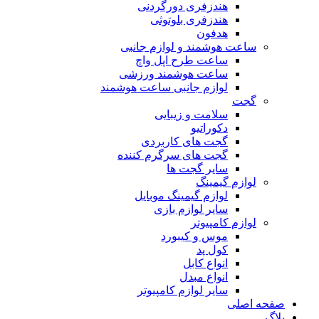
هندزفری دورگردنی
هندزفری بلوتوثی
هدفون
ساعت هوشمند و لوازم جانبی
ساعت طرح اپل واچ
ساعت هوشمند ورزشی
لوازم جانبی ساعت هوشمند
گجت
سلامت و زیبایی
دکوراتیو
گجت های کاربردی
گجت های سرگرم کننده
سایر گجت ها
لوازم گیمینگ
لوازم گیمینگ موبایل
سایر لوازم بازی
لوازم کامپیوتر
موس و کیبورد
کول پد
انواع کابل
انواع مبدل
سایر لوازم کامپیوتر
صفحه اصلی
بلاگ