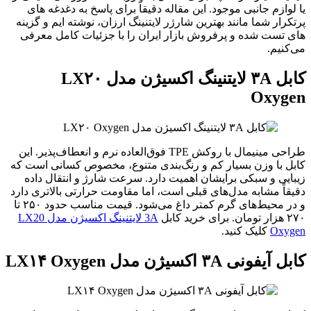
وازم جانبی موجود. این مقاله دقیقاً برای پاسخ به دغدغه های
رار شما مانند بهترین شارژر لایتنینگ ارزان، نوشته ایم و گزینه‌
تست‌ شده و پرفروش بازار ایران را با جزئیات کامل معرفی
نیم.
کابل ۳A لایتنینگ اکسیژن مدل LX۲۰
Oxyg
طراحی مینیمال با روکش TPE فوق‌العاده نرم و انعطاف‌پذیر. این
 با وزن بسیار کم و رنگ‌بندی متنوع، مخصوص کسانی است که
یی و سبکی برایشان اهمیت دارد. سرعت شارژ و انتقال داده
اً مشابه مدل‌های قبلی است، اما مقاومت حرارتی بالاتری دارد
و در محیط‌های گرم کمتر داغ می‌شود. قیمت مناسب حدود ۲۵۰ تا
کابل
3A لایتنینگ اکسیژن مدل LX20
Oxy
کلیک کنید.
ونی ۳A اکسیژن مدل LX۱۴ Oxygen