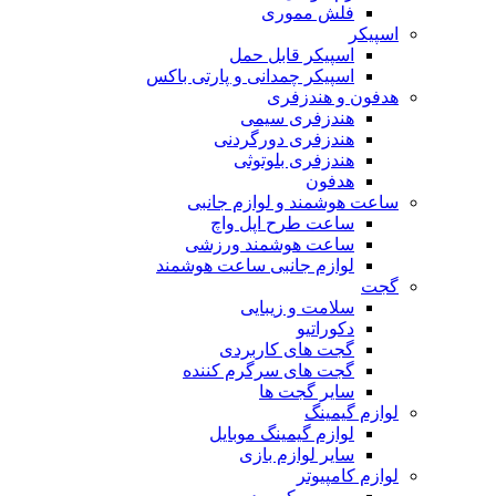
فلش مموری
اسپیکر
اسپیکر قابل حمل
اسپیکر چمدانی و پارتی باکس
هدفون و هندزفری
هندزفری سیمی
هندزفری دورگردنی
هندزفری بلوتوثی
هدفون
ساعت هوشمند و لوازم جانبی
ساعت طرح اپل واچ
ساعت هوشمند ورزشی
لوازم جانبی ساعت هوشمند
گجت
سلامت و زیبایی
دکوراتیو
گجت های کاربردی
گجت های سرگرم کننده
سایر گجت ها
لوازم گیمینگ
لوازم گیمینگ موبایل
سایر لوازم بازی
لوازم کامپیوتر