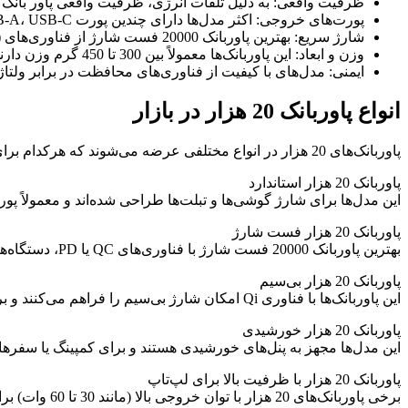
ظرفیت واقعی: به دلیل تلفات انرژی، ظرفیت واقعی پاور بانک 20 هزار حدود 12000 تا 14000 میلی‌آمپر است.
پورت‌های خروجی: اکثر مدل‌ها دارای چندین پورت USB-A، USB-C یا حتی Micro-USB هستند که شارژ همزمان چند دستگاه را ممکن می‌کنند.
شارژ سریع: بهترین پاوربانک 20000 فست شارژ از فناوری‌های Quick Charge (QC) یا Power Delivery (PD) پشتیبانی می‌کند.
وزن و ابعاد: این پاوربانک‌ها معمولاً بین 300 تا 450 گرم وزن دارند و کمی بزرگ‌تر از مدل‌های 10 هزار هستند.
ایمنی: مدل‌های با کیفیت از فناوری‌های محافظت در برابر ولتاژ 
انواع پاوربانک 20 هزار در بازار
پاوربانک‌های 20 هزار در انواع مختلفی عرضه می‌شوند که هرکدام برای نیازهای خاصی طراحی شده‌اند:
پاوربانک 20 هزار استاندارد
این مدل‌ها برای شارژ گوشی‌ها و تبلت‌ها طراحی شده‌اند و معمولاً پورت‌های USB-A و USB-C دارند. این پاوربانک‌ها اقتصادی و مناسب برای استفا
پاوربانک 20 هزار فست شارژ
بهترین پاوربانک 20000 فست شارژ با فناوری‌های QC یا PD، دستگاه‌ها را با سرعت بالا شارژ می‌کند. این مدل‌ها برای کاربرانی که زمان کمی برای شارژ دارند، ایده‌آل‌اند.
پاوربانک 20 هزار بی‌سیم
این پاوربانک‌ها با فناوری Qi امکان شارژ بی‌سیم را فراهم می‌کنند و برای گوشی‌های سازگار مانند آیفون یا سامسونگ مناسب‌اند.
پاوربانک 20 هزار خورشیدی
این مدل‌ها مجهز به پنل‌های خورشیدی هستند و برای کمپینگ یا سفره
پاوربانک 20 هزار با ظرفیت بالا برای لپ‌تاپ
برخی پاوربانک‌های 20 هزار با توان خروجی بالا (مانند 30 تا 60 وات) برای شارژ لپ‌تاپ‌های سبک مانند مک‌بوک مناسب‌اند.