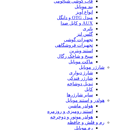
قاب گوشی شیائومی
بند موبایل
انواع آویز
مبدل OTG و دانگل
AUX و کابل صدا
باتری
گلس لنز
تجهیزات گوشی
تجهیزات فروشگاهی
استند ویترین
سیخ و شاخک رگال
ماکت موبایل
شارژر موبایل
شارژ دیواری
شارژر فندکی
تبدیل دوشاخه
کابل
سایر شارژرها
هولدر و استند موبایل
هولدر ماشین
استند رومیزی و روزمره
هولدر موتور و دوچرخه
رم و فلش و حافظه
رم موبایل