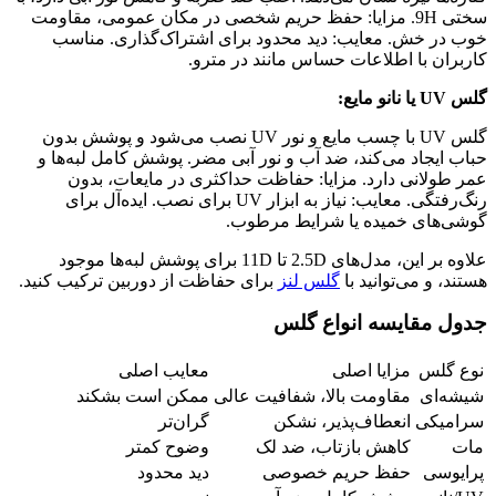
سختی 9H. مزایا: حفظ حریم شخصی در مکان عمومی، مقاومت
خوب در خش. معایب: دید محدود برای اشتراک‌گذاری. مناسب
کاربران با اطلاعات حساس مانند در مترو.
گلس UV یا نانو مایع:
گلس UV با چسب مایع و نور UV نصب می‌شود و پوشش بدون
حباب ایجاد می‌کند، ضد آب و نور آبی مضر. پوشش کامل لبه‌ها و
عمر طولانی دارد. مزایا: حفاظت حداکثری در مایعات، بدون
رنگ‌رفتگی. معایب: نیاز به ابزار UV برای نصب. ایده‌آل برای
گوشی‌های خمیده یا شرایط مرطوب.
علاوه بر این، مدل‌های 2.5D تا 11D برای پوشش لبه‌ها موجود
هستند، و می‌توانید با
گلس لنز
برای حفاظت از دوربین ترکیب کنید.
جدول مقایسه انواع گلس
نوع گلس
مزایا اصلی
معایب اصلی
شیشه‌ای
مقاومت بالا، شفافیت عالی
ممکن است بشکند
سرامیکی
انعطاف‌پذیر، نشکن
گران‌تر
مات
کاهش بازتاب، ضد لک
وضوح کمتر
پرایوسی
حفظ حریم خصوصی
دید محدود