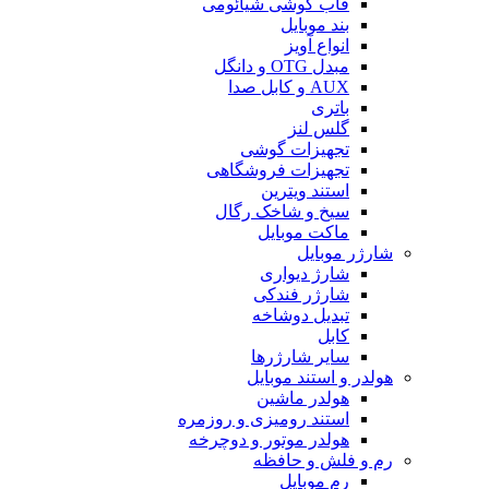
قاب گوشی شیائومی
بند موبایل
انواع آویز
مبدل OTG و دانگل
AUX و کابل صدا
باتری
گلس لنز
تجهیزات گوشی
تجهیزات فروشگاهی
استند ویترین
سیخ و شاخک رگال
ماکت موبایل
شارژر موبایل
شارژ دیواری
شارژر فندکی
تبدیل دوشاخه
کابل
سایر شارژرها
هولدر و استند موبایل
هولدر ماشین
استند رومیزی و روزمره
هولدر موتور و دوچرخه
رم و فلش و حافظه
رم موبایل