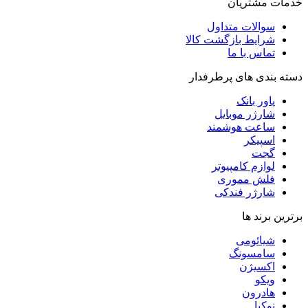
خدمات مشتریان
سوالات متداول
شرایط بازگشت کالا
تماس با ما
دسته بندی های پرطرفدار
پاور بانک
شارژر موبایل
ساعت هوشمند
اسپیکر
گجت
لوازم کامپیوتر
فلش مموری
شارژر فندکی
برترین برند ها
شیائومی
سامسونگ
اکسیژن
ویکو
هادرون
نوکیا