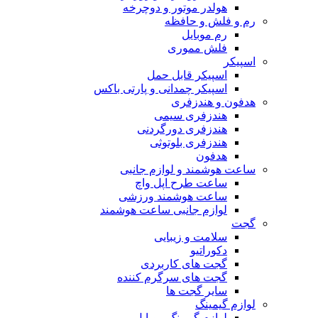
هولدر موتور و دوچرخه
رم و فلش و حافظه
رم موبایل
فلش مموری
اسپیکر
اسپیکر قابل حمل
اسپیکر چمدانی و پارتی باکس
هدفون و هندزفری
هندزفری سیمی
هندزفری دورگردنی
هندزفری بلوتوثی
هدفون
ساعت هوشمند و لوازم جانبی
ساعت طرح اپل واچ
ساعت هوشمند ورزشی
لوازم جانبی ساعت هوشمند
گجت
سلامت و زیبایی
دکوراتیو
گجت های کاربردی
گجت های سرگرم کننده
سایر گجت ها
لوازم گیمینگ
لوازم گیمینگ موبایل