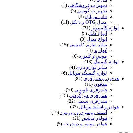
تجهیزات فروشگاهی
(1)
تجهیزات گوشی
(3)
قاب موبایل
(3)
مبدل OTG و دانگل
(11)
لوازم کامپیوتر
(31)
انواع کابل
(5)
انواع مبدل
(3)
سایر لوازم کامپیوتر
(15)
کول پد
(3)
موس و کیبورد
(6)
لوازم گیمینگ
(13)
سایر لوازم بازی
(4)
لوازم گیمینگ موبایل
(6)
هدفون و هندزفری
(82)
هدفون
(16)
هندزفری بلوتوثی
(30)
هندزفری دورگردنی
(15)
هندزفری سیمی
(22)
هولدر و استند موبایل
(37)
استند رومیزی و روزمره
(19)
هولدر ماشین
(21)
هولدر موتور و دوچرخه
(5)