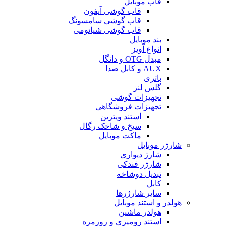
قاب موبایل
قاب گوشی آیفون
قاب گوشی سامسونگ
قاب گوشی شیائومی
بند موبایل
انواع آویز
مبدل OTG و دانگل
AUX و کابل صدا
باتری
گلس لنز
تجهیزات گوشی
تجهیزات فروشگاهی
استند ویترین
سیخ و شاخک رگال
ماکت موبایل
شارژر موبایل
شارژ دیواری
شارژر فندکی
تبدیل دوشاخه
کابل
سایر شارژرها
هولدر و استند موبایل
هولدر ماشین
استند رومیزی و روزمره