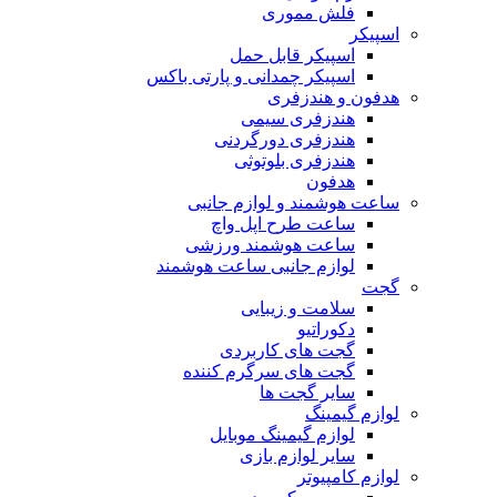
فلش مموری
اسپیکر
اسپیکر قابل حمل
اسپیکر چمدانی و پارتی باکس
هدفون و هندزفری
هندزفری سیمی
هندزفری دورگردنی
هندزفری بلوتوثی
هدفون
ساعت هوشمند و لوازم جانبی
ساعت طرح اپل واچ
ساعت هوشمند ورزشی
لوازم جانبی ساعت هوشمند
گجت
سلامت و زیبایی
دکوراتیو
گجت های کاربردی
گجت های سرگرم کننده
سایر گجت ها
لوازم گیمینگ
لوازم گیمینگ موبایل
سایر لوازم بازی
لوازم کامپیوتر