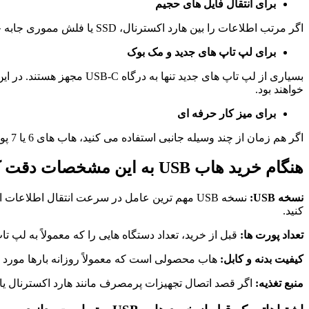
برای انتقال فایل های حجیم
اگر مرتب اطلاعات را بین هارد اکسترنال، SSD یا فلش مموری جابه جا می کنید، بهتر است هاب USB 3.0 یا USB 3.2 را انتخاب کنید تا از سرعت بالاتر انتقال اطلاعات بهره مند شوید.
برای لپ تاپ های جدید و مک بوک
خواهند بود.
برای میز کار حرفه ای
اگر هم زمان از چند وسیله جانبی استفاده می کنید، هاب های 6 یا 7 پورت باعث می شوند تمام تجهیزات همیشه آماده استفاده باشند و نیازی به جابه جایی مداوم کابل ها نداشته باشید.
هنگام خرید هاب USB به این مشخصات دقت کنید
نسخه USB:
کنید.
تعداد پورت ها:
قبل از خرید، تعداد دستگاه هایی را که معمولاً به لپ 
کیفیت بدنه و کابل:
هاب محصولی است که معمولاً روزانه بارها مورد اس
منبع تغذیه:
اگر قصد اتصال تجهیزات پرمصرف مانند هارد اکسترنال یا چ