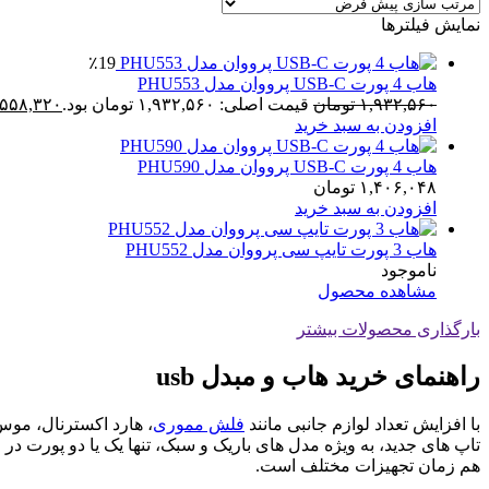
نمایش فیلترها
٪19
هاب 4 پورت USB-C پرووان مدل PHU553
۱,۹۳۲,۵۶۰
تومان
قیمت اصلی: ۱,۹۳۲,۵۶۰ تومان بود.
,۵۵۸,۳۲۰
افزودن به سبد خرید
هاب 4 پورت USB-C پرووان مدل PHU590
۱,۴۰۶,۰۴۸
تومان
افزودن به سبد خرید
هاب 3 پورت تایپ سی پرووان مدل PHU552
ناموجود
مشاهده محصول
بارگذاری محصولات بیشتر
راهنمای خرید هاب و مبدل usb
با افزایش تعداد لوازم جانبی مانند
فلش مموری
هم زمان تجهیزات مختلف است.