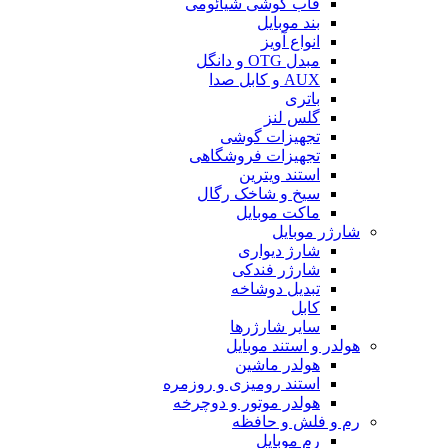
قاب گوشی شیائومی
بند موبایل
انواع آویز
مبدل OTG و دانگل
AUX و کابل صدا
باتری
گلس لنز
تجهیزات گوشی
تجهیزات فروشگاهی
استند ویترین
سیخ و شاخک رگال
ماکت موبایل
شارژر موبایل
شارژ دیواری
شارژر فندکی
تبدیل دوشاخه
کابل
سایر شارژرها
هولدر و استند موبایل
هولدر ماشین
استند رومیزی و روزمره
هولدر موتور و دوچرخه
رم و فلش و حافظه
رم موبایل