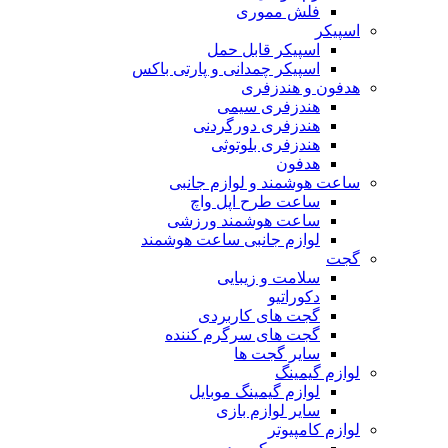
فلش مموری
اسپیکر
اسپیکر قابل حمل
اسپیکر چمدانی و پارتی باکس
هدفون و هندزفری
هندزفری سیمی
هندزفری دورگردنی
هندزفری بلوتوثی
هدفون
ساعت هوشمند و لوازم جانبی
ساعت طرح اپل واچ
ساعت هوشمند ورزشی
لوازم جانبی ساعت هوشمند
گجت
سلامت و زیبایی
دکوراتیو
گجت های کاربردی
گجت های سرگرم کننده
سایر گجت ها
لوازم گیمینگ
لوازم گیمینگ موبایل
سایر لوازم بازی
لوازم کامپیوتر