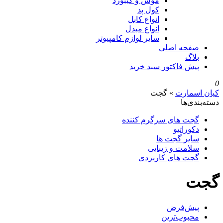
موس و کیبورد
کول پد
انواع کابل
انواع مبدل
سایر لوازم کامپیوتر
صفحه اصلی
بلاگ
پیش فاکتور سبد خرید
0
کیان اسمارت
»
گجت
دسته‌بندی‌ها
گجت های سرگرم کننده
دکوراتیو
سایر گجت ها
سلامت و زیبایی
گجت های کاربردی
گجت
پیش‌فرض
محبوب‌ترین