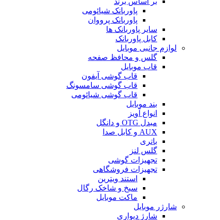
بر اساس برند
پاوربانک شیائومی
پاوربانک پرووان
سایر پاوربانک ها
کابل پاوربانک
لوازم جانبی موبایل
گلس و محافظ صفحه
قاب موبایل
قاب گوشی آیفون
قاب گوشی سامسونگ
قاب گوشی شیائومی
بند موبایل
انواع آویز
مبدل OTG و دانگل
AUX و کابل صدا
باتری
گلس لنز
تجهیزات گوشی
تجهیزات فروشگاهی
استند ویترین
سیخ و شاخک رگال
ماکت موبایل
شارژر موبایل
شارژ دیواری