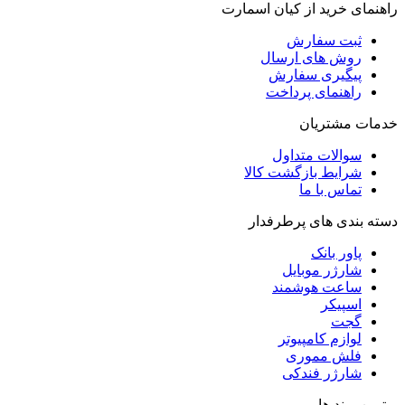
راهنمای خرید از کیان اسمارت
ثبت سفارش
روش‌ های ارسال
پیگیری سفارش
راهنمای پرداخت
خدمات مشتریان
سوالات متداول
شرایط بازگشت کالا
تماس با ما
دسته بندی های پرطرفدار
پاور بانک
شارژر موبایل
ساعت هوشمند
اسپیکر
گجت
لوازم کامپیوتر
فلش مموری
شارژر فندکی
برترین برند ها