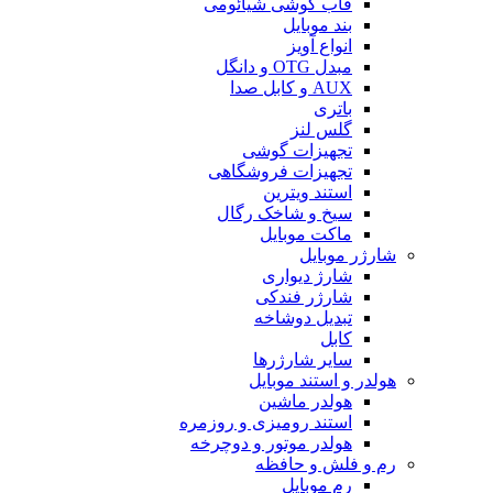
قاب گوشی شیائومی
بند موبایل
انواع آویز
مبدل OTG و دانگل
AUX و کابل صدا
باتری
گلس لنز
تجهیزات گوشی
تجهیزات فروشگاهی
استند ویترین
سیخ و شاخک رگال
ماکت موبایل
شارژر موبایل
شارژ دیواری
شارژر فندکی
تبدیل دوشاخه
کابل
سایر شارژرها
هولدر و استند موبایل
هولدر ماشین
استند رومیزی و روزمره
هولدر موتور و دوچرخه
رم و فلش و حافظه
رم موبایل