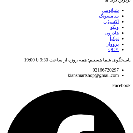
شیائومی
سامسونگ
اکسیژن
ویکو
هادرون
نوکیا
پرووان
QCY
پاسخگوی شما هستیم: همه روزه از ساعت 9:30 تا 19:00
02166720297
kiansmartshop@gmail.com
Facebook