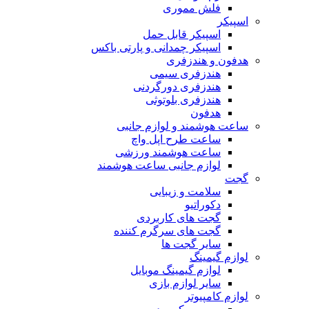
فلش مموری
اسپیکر
اسپیکر قابل حمل
اسپیکر چمدانی و پارتی باکس
هدفون و هندزفری
هندزفری سیمی
هندزفری دورگردنی
هندزفری بلوتوثی
هدفون
ساعت هوشمند و لوازم جانبی
ساعت طرح اپل واچ
ساعت هوشمند ورزشی
لوازم جانبی ساعت هوشمند
گجت
سلامت و زیبایی
دکوراتیو
گجت های کاربردی
گجت های سرگرم کننده
سایر گجت ها
لوازم گیمینگ
لوازم گیمینگ موبایل
سایر لوازم بازی
لوازم کامپیوتر