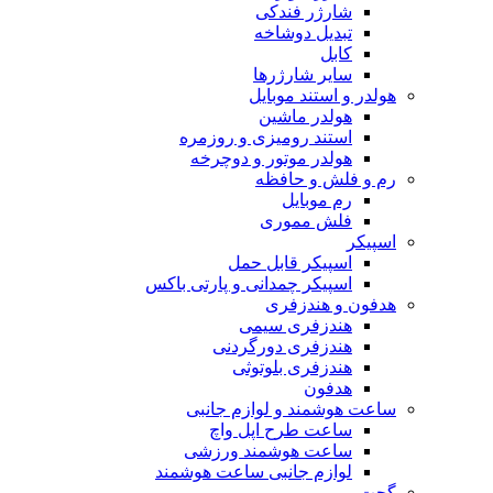
شارژر فندکی
تبدیل دوشاخه
کابل
سایر شارژرها
هولدر و استند موبایل
هولدر ماشین
استند رومیزی و روزمره
هولدر موتور و دوچرخه
رم و فلش و حافظه
رم موبایل
فلش مموری
اسپیکر
اسپیکر قابل حمل
اسپیکر چمدانی و پارتی باکس
هدفون و هندزفری
هندزفری سیمی
هندزفری دورگردنی
هندزفری بلوتوثی
هدفون
ساعت هوشمند و لوازم جانبی
ساعت طرح اپل واچ
ساعت هوشمند ورزشی
لوازم جانبی ساعت هوشمند
گجت