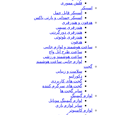
فلش مموری
اسپیکر
اسپیکر قابل حمل
اسپیکر چمدانی و پارتی باکس
هدفون و هندزفری
هندزفری سیمی
هندزفری دورگردنی
هندزفری بلوتوثی
هدفون
ساعت هوشمند و لوازم جانبی
ساعت طرح اپل واچ
ساعت هوشمند ورزشی
لوازم جانبی ساعت هوشمند
گجت
سلامت و زیبایی
دکوراتیو
گجت های کاربردی
گجت های سرگرم کننده
سایر گجت ها
لوازم گیمینگ
لوازم گیمینگ موبایل
سایر لوازم بازی
لوازم کامپیوتر