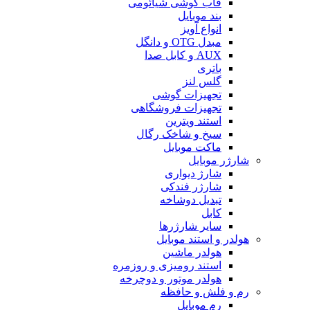
قاب گوشی شیائومی
بند موبایل
انواع آویز
مبدل OTG و دانگل
AUX و کابل صدا
باتری
گلس لنز
تجهیزات گوشی
تجهیزات فروشگاهی
استند ویترین
سیخ و شاخک رگال
ماکت موبایل
شارژر موبایل
شارژ دیواری
شارژر فندکی
تبدیل دوشاخه
کابل
سایر شارژرها
هولدر و استند موبایل
هولدر ماشین
استند رومیزی و روزمره
هولدر موتور و دوچرخه
رم و فلش و حافظه
رم موبایل