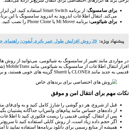
برخی برند ها ابزارهای اختصاصی برای انتقال سریع‌تر ارائه می‌دهند.
برای سامسونگ
: از برنامه Smart Switch 
می‌کند. انتقال اطلاعات اندروید به اندروید سامسونگ با این برن
برای شیائومی:
برنامه Mi Mover یا Phone Clone را نصب کنید. انتقال اطلاعات از گوشی قدیمی به جدید شیائومی با این ابزار ساده و سریع انجام می‌شود.
پیشنهاد ویژه:
20 روش افزایش طول عمر باتری آیفون: راهنمای جامع و کاربردی
در مواردی مانند تغییر از سامسونگ به شیائومی، می‌توانید از روش‌ ه
افزار
قدیمی به جدید مانند CLONEit یا Shareit گزینه‌ های خوبی هستند، و برنامه انتقال اطلاعات اندروید به اندروید متعددی در گوگل پلی موجود است.
نکات مهم برای انتقال امن و موفق
قبل از شروع، هر دو گوشی را شارژ کامل کنید و به وای‌فای متص
از داده‌های حساس مانند پیام‌های واتس‌اپ جداگانه پشتیبان بگیر
پس از انتقال، گوشی قدیمی را ریست فکتوری کنید تا اطلاعات 
اگر حجم داده زیاد است، از روش کابلی استفاده کنید تا سریع‌تر 
همیشه از منابع رسمی برای دانلود برنامه‌ها استفاده نمایید تا 