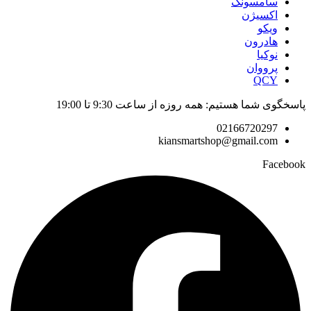
سامسونگ
اکسیژن
ویکو
هادرون
نوکیا
پرووان
QCY
پاسخگوی شما هستیم: همه روزه از ساعت 9:30 تا 19:00
02166720297
kiansmartshop@gmail.com
Facebook