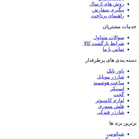
روش‌ های ارسال
پیگیری سفارش
راهنمای پرداخت
خدمات مشتریان
سوالات متداول
شرایط بازگشت کالا
تماس با ما
دسته بندی های پرطرفدار
پاور بانک
شارژر موبایل
ساعت هوشمند
اسپیکر
گجت
لوازم کامپیوتر
فلش مموری
شارژر فندکی
برترین برند ها
شیائومی