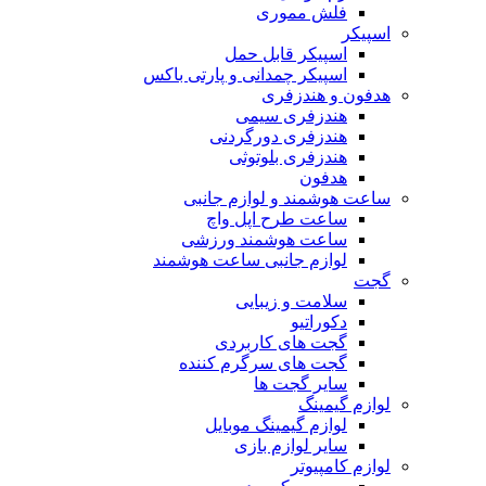
فلش مموری
اسپیکر
اسپیکر قابل حمل
اسپیکر چمدانی و پارتی باکس
هدفون و هندزفری
هندزفری سیمی
هندزفری دورگردنی
هندزفری بلوتوثی
هدفون
ساعت هوشمند و لوازم جانبی
ساعت طرح اپل واچ
ساعت هوشمند ورزشی
لوازم جانبی ساعت هوشمند
گجت
سلامت و زیبایی
دکوراتیو
گجت های کاربردی
گجت های سرگرم کننده
سایر گجت ها
لوازم گیمینگ
لوازم گیمینگ موبایل
سایر لوازم بازی
لوازم کامپیوتر