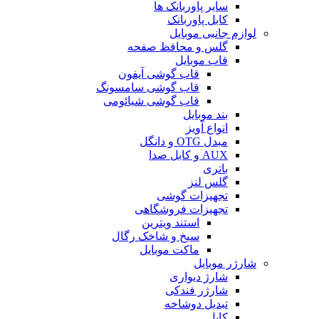
سایر پاوربانک ها
کابل پاوربانک
لوازم جانبی موبایل
گلس و محافظ صفحه
قاب موبایل
قاب گوشی آیفون
قاب گوشی سامسونگ
قاب گوشی شیائومی
بند موبایل
انواع آویز
مبدل OTG و دانگل
AUX و کابل صدا
باتری
گلس لنز
تجهیزات گوشی
تجهیزات فروشگاهی
استند ویترین
سیخ و شاخک رگال
ماکت موبایل
شارژر موبایل
شارژ دیواری
شارژر فندکی
تبدیل دوشاخه
کابل