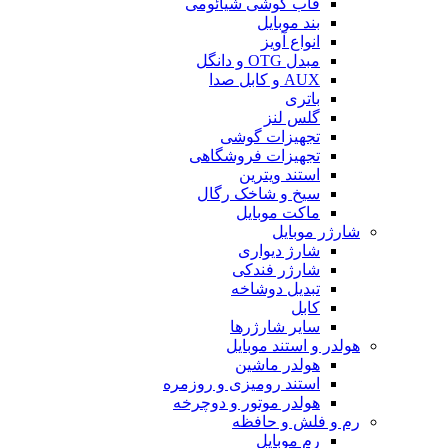
قاب گوشی شیائومی
بند موبایل
انواع آویز
مبدل OTG و دانگل
AUX و کابل صدا
باتری
گلس لنز
تجهیزات گوشی
تجهیزات فروشگاهی
استند ویترین
سیخ و شاخک رگال
ماکت موبایل
شارژر موبایل
شارژ دیواری
شارژر فندکی
تبدیل دوشاخه
کابل
سایر شارژرها
هولدر و استند موبایل
هولدر ماشین
استند رومیزی و روزمره
هولدر موتور و دوچرخه
رم و فلش و حافظه
رم موبایل