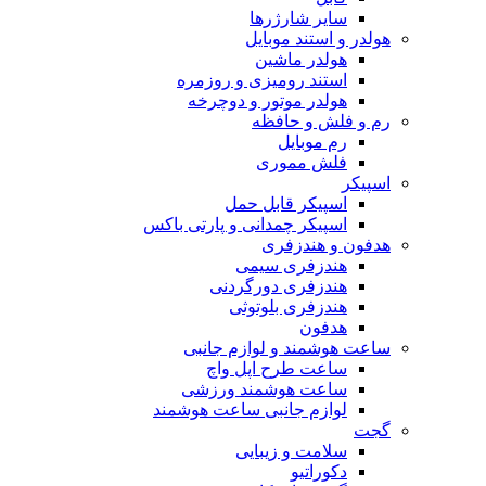
سایر شارژرها
هولدر و استند موبایل
هولدر ماشین
استند رومیزی و روزمره
هولدر موتور و دوچرخه
رم و فلش و حافظه
رم موبایل
فلش مموری
اسپیکر
اسپیکر قابل حمل
اسپیکر چمدانی و پارتی باکس
هدفون و هندزفری
هندزفری سیمی
هندزفری دورگردنی
هندزفری بلوتوثی
هدفون
ساعت هوشمند و لوازم جانبی
ساعت طرح اپل واچ
ساعت هوشمند ورزشی
لوازم جانبی ساعت هوشمند
گجت
سلامت و زیبایی
دکوراتیو