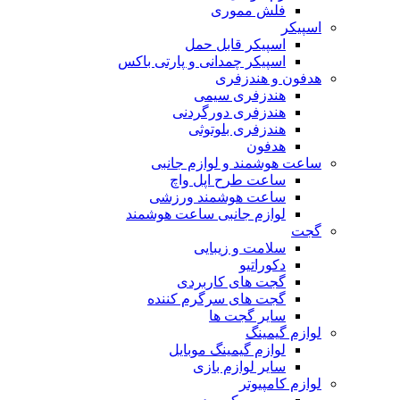
فلش مموری
اسپیکر
اسپیکر قابل حمل
اسپیکر چمدانی و پارتی باکس
هدفون و هندزفری
هندزفری سیمی
هندزفری دورگردنی
هندزفری بلوتوثی
هدفون
ساعت هوشمند و لوازم جانبی
ساعت طرح اپل واچ
ساعت هوشمند ورزشی
لوازم جانبی ساعت هوشمند
گجت
سلامت و زیبایی
دکوراتیو
گجت های کاربردی
گجت های سرگرم کننده
سایر گجت ها
لوازم گیمینگ
لوازم گیمینگ موبایل
سایر لوازم بازی
لوازم کامپیوتر