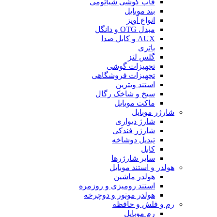
قاب گوشی شیائومی
بند موبایل
انواع آویز
مبدل OTG و دانگل
AUX و کابل صدا
باتری
گلس لنز
تجهیزات گوشی
تجهیزات فروشگاهی
استند ویترین
سیخ و شاخک رگال
ماکت موبایل
شارژر موبایل
شارژ دیواری
شارژر فندکی
تبدیل دوشاخه
کابل
سایر شارژرها
هولدر و استند موبایل
هولدر ماشین
استند رومیزی و روزمره
هولدر موتور و دوچرخه
رم و فلش و حافظه
رم موبایل