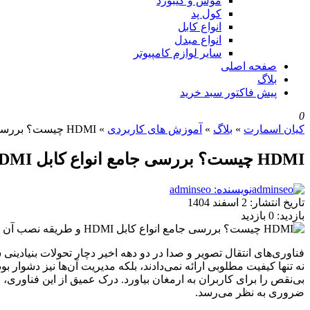
موس و کیبورد
کول پد
انواع کابل
انواع مبدل
سایر لوازم کامپیوتر
صفحه اصلی
بلاگ
پیش فاکتور سبد خرید
0
کیان اسمارت
»
بلاگ
»
آموزش های کاربردی
»
HDMI چیست؟ بررسی جامع انواع کابل HDMI و طریقه نصب آن
HDMI چیست؟ بررسی جامع انواع کابل HDMI و طریقه نصب آن
نویسنده: adminseo
تاریخ انتشار:
2 اسفند 1404
بازدید:
0 بازدید
فناوری‌های انتقال تصویر و صدا در دو دهه اخیر دچار تحولات بنیادینی ش
ضروری به نظر می‌رسد.