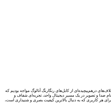
لاف‌های درهم‌پیچیده‌ای از کابل‌های رنگارنگ آنالوگ مواجه بودیم که
ارد HDMI این معادله را به کلی تغییر داد و توانست با ادغام صدا و تصویر در یک مسیر دیجیتال واحد، تجربه‌ای شفاف و
 را برای کاربران به ارمغان بیاورد. درک عمیق از این فناوری، به ویژه با توجه به پیشرفت‌های سریع در وضوح تصویر مانند 4K و 8K، برای هر کاربری که به دنبال بالاترین کیفیت بصری و شنیداری است،