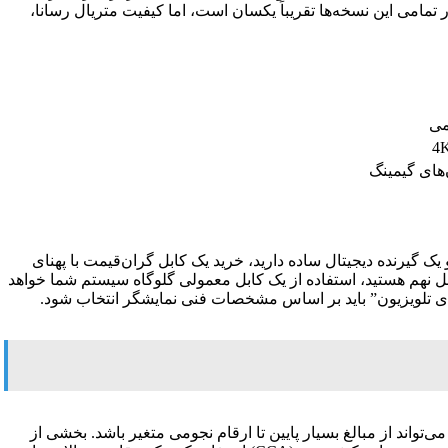
ورژن (مانند 1.4 یا 2.0)، به نام‌گذاری‌های استاندارد مانند “High Speed” یا “Ultra High Speed” توجه کنید. ترتیب سیم های کابل hdmi در تمامی این نسخه‌ها تقریباً یکسان است، اما کیفیت متریال رسانا،
می
ب کابل مناسب مستقیماً به نوع دستگاه‌های شما و انتظاری که از کیفیت خروجی دارید بستگی دارد. اگر یک تلویزیون معمولی Full HD و یک گیرنده دیجیتال ساده دارید، خرید یک کابل گران‌قیمت با پهنای
فاوتی در کیفیت نهایی ایجاد نمی‌کند. اما اگر دارای یک تلویزیون OLED پیشرفته و کنسول نسل نهم هستید، استفاده از یک کابل معمولی گلوگاه سیستم شما خواهد
 می‌تواند از مبالغ بسیار پایین تا ارقام نجومی متغیر باشد. بخشی از