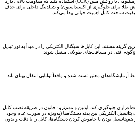
این قیمت مربوط به برند و مارکتینگ است، اما بخش مهم‌تر به کیفیت ساخت باز می‌گردد. کابل‌های ارزان‌قیمت ممکن است از رشته‌های آلومینیومی با روکش مس (CCA) استفاده کنند که مقاومت بالایی دارد
ژن (OFC) بهره می‌برند. همچنین کیفیت کانکتورها (روکش طلا برای جلوگیری از اکسیداسیون) و شیلدینگ داخلی برای حذف
 یا نوری بهترین گزینه هستند. این کابل‌ها سیگنال الکتریکی را در مبدأ به نور تبدیل
یچ‌گونه افتی در مسافت‌های طولانی منتقل شوند.
ن برچسب تضمین می‌کند که کابل توسط آزمایشگاه‌های معتبر تست شده و واقعاً توانایی انتقال پهنای باند
آسیب‌های سخت‌افزاری جلوگیری کند. اولین و مهم‌ترین قانون در طریقه نصب کابل
، اگرچه HDMI از قابلیت اتصال گرم (Hot Plug) پشتیبانی می‌کند، اما اختلاف پتانسیل الکتریکی بین بدنه دستگاه‌ها (به‌ویژه در صورت عدم وجود
ث ایجاد جرقه در لحظه تماس کانکتور و سوختن آی‌سی HDMI شود. پس از اطمینان از هم‌پتانسیل بودن یا خاموش کردن دستگاه‌ها، کابل را با دقت و بدون