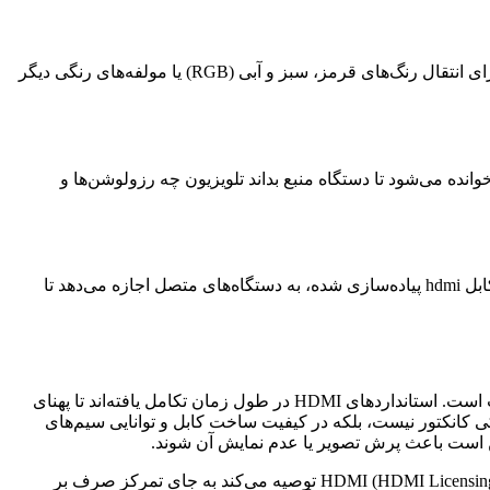
این پین‌ها قلب تپنده کابل HDMI هستند و وظیفه حمل اطلاعات اصلی تصویر و صدا را بر عهده دارند. در ساختار استاندارد، سه کانال مجزا برای انتقال رنگ‌های قرمز، سبز و آبی (RGB) یا مولفه‌های رنگی دیگر
کانال ارتباطی حیاتی است که به دستگاه منبع اجازه می‌دهد تا توانایی‌های نمایشگر را شناسایی کند. از طریق این پین‌ها، اطلاعات EDID خوانده می‌شود تا دستگاه منبع بداند تلویزیون چه رزولوشن‌ها و
در نسخه‌های جدیدتر، امکان انتقال شبکه و اینترنت نیز از طریق کابل HDMI فراهم شده است. این ویژگی که با پین‌های مشخصی در نقشه کابل hdmi پیاده‌سازی شده، به دستگاه‌های متصل اجازه می‌دهد تا
تنوع در استانداردهای HDMI ممکن است برای کاربران گیج‌کننده باشد، اما درک تفاوت‌های آن‌ها برای انتخاب کابل مناسب بسیار حائز اهمیت است. استانداردهای HDMI در طول زمان تکامل یافته‌اند تا پهنای
کی کانکتور نیست، بلکه در کیفیت ساخت کابل و توانایی سیم‌های
برای تشخیص ورژن کابل، معمولاً اطلاعات روی روکش کابل یا بسته‌بندی آن درج می‌شود. با این حال، سازمان صدور مجوز HDMI (HDMI Licensing Administrator) توصیه می‌کند به جای تمرکز صرف بر