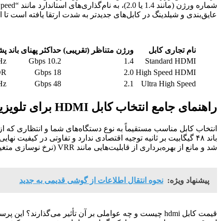
عایق‌بندی و شیلدینگ در کابل‌های جدیدتر به شدت ارتقا یافته است ت
نام تجاری کابل
ورژن متناظر (تقریبی)
حداکثر پهنای باند
پش
Hz
10.2 Gbps
1.4
Standard HDMI
DR
18 Gbps
2.0
High Speed HDMI
Hz
48 Gbps
2.1
Ultra High Speed
راهنمای جامع انتخاب کابل HDMI برای تلویزیون و گیمینگ
شد و مانع از بهره‌برداری از قابلیت‌هایی مانند VRR (نرخ نوسازی متغیر) و ALLM (حالت تأخیر کم خودکار) می‌شود. بنابراین، “کابل hdmi برای تلویزیون” باید بر اساس مشخصات فنی نمایشگر انتخاب شود.
پیشنهاد ویژه:
نحوه انتقال اطلاعات از گوشی قدیمی به جدید
قیمت کابل hdmi چیست و چه عواملی بر آن تأثیر می‌گذارند