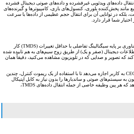
HDMI (High-Definit)، یک رابط صوتی/تصویری اختصاصی برای انتقال داده‌های ویدئویی غیرفشرده و داده‌های صوتی دیجیتال فشرده
 مانند پخش‌کننده بلوری، کنسول‌های بازی، کامپیوترها و گیرنده‌های
ت، بلکه در توانایی آن برای انتقال حجم عظیمی از داده‌ها با سرعت
ختیار شما قرار دارد.
زمانی که صحبت از HDMI در تلویزیون می‌شود، ما با یک پروتکل ارتباطی پیچیده روبرو هستیم که فراتر از یک کابل ساده عمل می‌کند. این فناوری بر پایه سیگنالینگ تفاضلی با حداقل تغییرات (TMDS) کار
 اطلاعات دیجیتال (صفر و یک) از طریق زوج سیم‌های به هم تابیده شده
کند که تصویر و صدایی که در تلویزیون مشاهده می‌کنید، دقیقاً همان
علاوه بر انتقال صدا و تصویر، کابل HDMI وظیفه تبادل اطلاعات کنترلی را نیز بر عهده دارد. قابلیتی به نام CEC (Consumer Electronics Control) به کاربر اجازه می‌دهد تا با استفاده از یک ریموت کنترل، چندین
ازگشت صدا (ARC و نسخه پیشرفته‌تر آن eARC) امکان ارسال صدای تلویزیون به سیستم‌های صوتی و ساندبارها را بدون نیاز به کابل اپتیکال
جداگانه فراهم می‌سازد. شناخت نقشه کابل hdmi و ساختار داخلی آن که معمولاً شامل ۱۹ پین در کانکتور استاندارد نوع A است، نشان می‌دهد که هر پین وظیفه خاصی از جمله انتقال داده‌های TMDS،