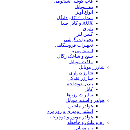
قاب گوشی شیائومی
بند موبایل
انواع آویز
مبدل OTG و دانگل
AUX و کابل صدا
باتری
گلس لنز
تجهیزات گوشی
تجهیزات فروشگاهی
استند ویترین
سیخ و شاخک رگال
ماکت موبایل
شارژر موبایل
شارژ دیواری
شارژر فندکی
تبدیل دوشاخه
کابل
سایر شارژرها
هولدر و استند موبایل
هولدر ماشین
استند رومیزی و روزمره
هولدر موتور و دوچرخه
رم و فلش و حافظه
رم موبایل