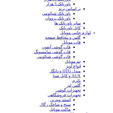
پاوربانک 5 هزار
بر اساس برند
پاوربانک شیائومی
پاوربانک پرووان
سایر پاوربانک ها
کابل پاوربانک
لوازم جانبی موبایل
گلس و محافظ صفحه
قاب موبایل
قاب گوشی آیفون
قاب گوشی سامسونگ
قاب گوشی شیائومی
بند موبایل
انواع آویز
مبدل OTG و دانگل
AUX و کابل صدا
باتری
گلس لنز
تجهیزات گوشی
تجهیزات فروشگاهی
استند ویترین
سیخ و شاخک رگال
ماکت موبایل