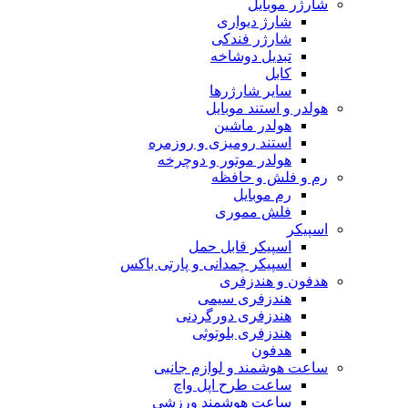
شارژر موبایل
شارژ دیواری
شارژر فندکی
تبدیل دوشاخه
کابل
سایر شارژرها
هولدر و استند موبایل
هولدر ماشین
استند رومیزی و روزمره
هولدر موتور و دوچرخه
رم و فلش و حافظه
رم موبایل
فلش مموری
اسپیکر
اسپیکر قابل حمل
اسپیکر چمدانی و پارتی باکس
هدفون و هندزفری
هندزفری سیمی
هندزفری دورگردنی
هندزفری بلوتوثی
هدفون
ساعت هوشمند و لوازم جانبی
ساعت طرح اپل واچ
ساعت هوشمند ورزشی