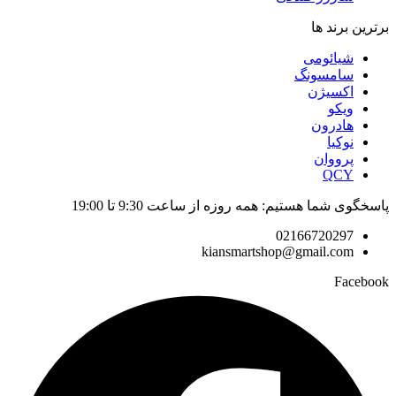
برترین برند ها
شیائومی
سامسونگ
اکسیژن
ویکو
هادرون
نوکیا
پرووان
QCY
پاسخگوی شما هستیم: همه روزه از ساعت 9:30 تا 19:00
02166720297
kiansmartshop@gmail.com
Facebook