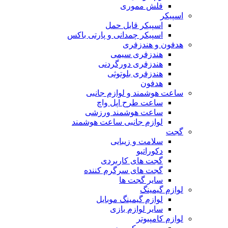
فلش مموری
اسپیکر
اسپیکر قابل حمل
اسپیکر چمدانی و پارتی باکس
هدفون و هندزفری
هندزفری سیمی
هندزفری دورگردنی
هندزفری بلوتوثی
هدفون
ساعت هوشمند و لوازم جانبی
ساعت طرح اپل واچ
ساعت هوشمند ورزشی
لوازم جانبی ساعت هوشمند
گجت
سلامت و زیبایی
دکوراتیو
گجت های کاربردی
گجت های سرگرم کننده
سایر گجت ها
لوازم گیمینگ
لوازم گیمینگ موبایل
سایر لوازم بازی
لوازم کامپیوتر