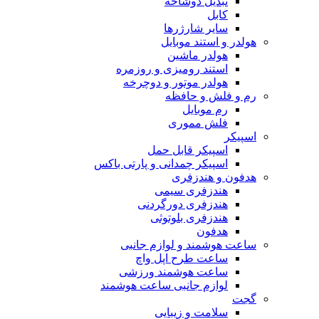
تبدیل دوشاخه
کابل
سایر شارژرها
هولدر و استند موبایل
هولدر ماشین
استند رومیزی و روزمره
هولدر موتور و دوچرخه
رم و فلش و حافظه
رم موبایل
فلش مموری
اسپیکر
اسپیکر قابل حمل
اسپیکر چمدانی و پارتی باکس
هدفون و هندزفری
هندزفری سیمی
هندزفری دورگردنی
هندزفری بلوتوثی
هدفون
ساعت هوشمند و لوازم جانبی
ساعت طرح اپل واچ
ساعت هوشمند ورزشی
لوازم جانبی ساعت هوشمند
گجت
سلامت و زیبایی