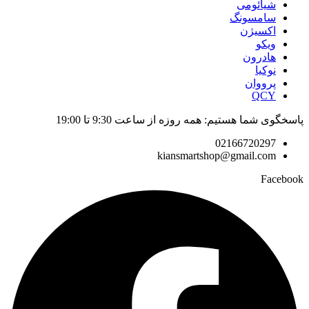
شیائومی
سامسونگ
اکسیژن
ویکو
هادرون
نوکیا
پرووان
QCY
پاسخگوی شما هستیم: همه روزه از ساعت 9:30 تا 19:00
02166720297
kiansmartshop@gmail.com
Facebook