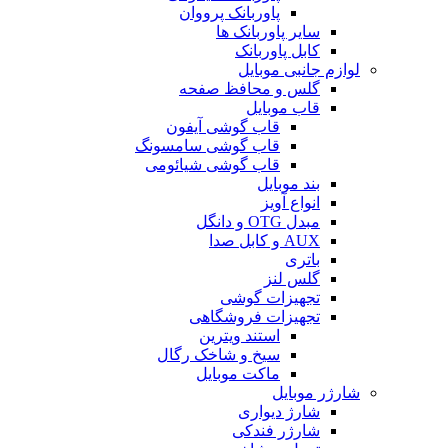
پاوربانک پرووان
سایر پاوربانک ها
کابل پاوربانک
لوازم جانبی موبایل
گلس و محافظ صفحه
قاب موبایل
قاب گوشی آیفون
قاب گوشی سامسونگ
قاب گوشی شیائومی
بند موبایل
انواع آویز
مبدل OTG و دانگل
AUX و کابل صدا
باتری
گلس لنز
تجهیزات گوشی
تجهیزات فروشگاهی
استند ویترین
سیخ و شاخک رگال
ماکت موبایل
شارژر موبایل
شارژ دیواری
شارژر فندکی