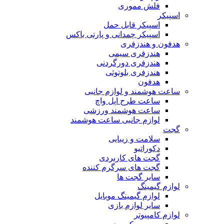
فلش مموری
اسپیکر
اسپیکر قابل حمل
اسپیکر چمدانی و پارتی باکس
هدفون و هندزفری
هندزفری سیمی
هندزفری دورگردنی
هندزفری بلوتوثی
هدفون
ساعت هوشمند و لوازم جانبی
ساعت طرح اپل واچ
ساعت هوشمند ورزشی
لوازم جانبی ساعت هوشمند
گجت
سلامت و زیبایی
دکوراتیو
گجت های کاربردی
گجت های سرگرم کننده
سایر گجت ها
لوازم گیمینگ
لوازم گیمینگ موبایل
سایر لوازم بازی
لوازم کامپیوتر