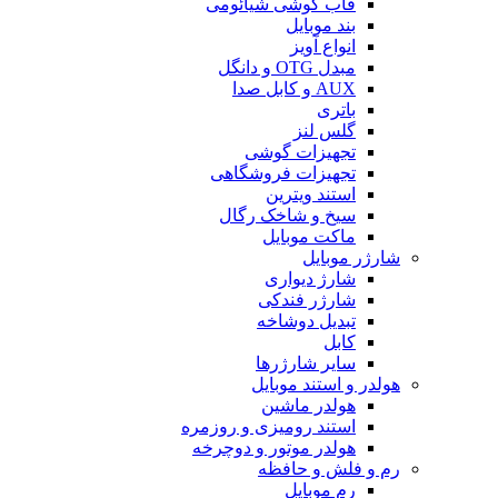
قاب گوشی شیائومی
بند موبایل
انواع آویز
مبدل OTG و دانگل
AUX و کابل صدا
باتری
گلس لنز
تجهیزات گوشی
تجهیزات فروشگاهی
استند ویترین
سیخ و شاخک رگال
ماکت موبایل
شارژر موبایل
شارژ دیواری
شارژر فندکی
تبدیل دوشاخه
کابل
سایر شارژرها
هولدر و استند موبایل
هولدر ماشین
استند رومیزی و روزمره
هولدر موتور و دوچرخه
رم و فلش و حافظه
رم موبایل