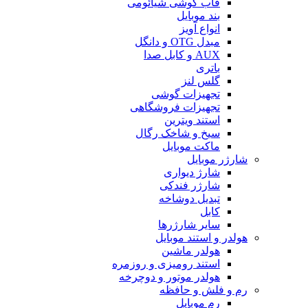
قاب گوشی شیائومی
بند موبایل
انواع آویز
مبدل OTG و دانگل
AUX و کابل صدا
باتری
گلس لنز
تجهیزات گوشی
تجهیزات فروشگاهی
استند ویترین
سیخ و شاخک رگال
ماکت موبایل
شارژر موبایل
شارژ دیواری
شارژر فندکی
تبدیل دوشاخه
کابل
سایر شارژرها
هولدر و استند موبایل
هولدر ماشین
استند رومیزی و روزمره
هولدر موتور و دوچرخه
رم و فلش و حافظه
رم موبایل