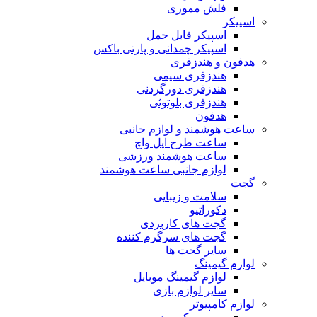
فلش مموری
اسپیکر
اسپیکر قابل حمل
اسپیکر چمدانی و پارتی باکس
هدفون و هندزفری
هندزفری سیمی
هندزفری دورگردنی
هندزفری بلوتوثی
هدفون
ساعت هوشمند و لوازم جانبی
ساعت طرح اپل واچ
ساعت هوشمند ورزشی
لوازم جانبی ساعت هوشمند
گجت
سلامت و زیبایی
دکوراتیو
گجت های کاربردی
گجت های سرگرم کننده
سایر گجت ها
لوازم گیمینگ
لوازم گیمینگ موبایل
سایر لوازم بازی
لوازم کامپیوتر