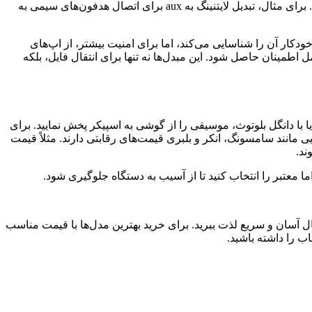
سازگار است. اما اگر آیفون دارید، بهترین OTG برای آیفون مدل‌هایی با پورت لایتنینگ هستند که امکان تبدیل آیفون به USB را فراهم می‌کنند. برای مثال، تبدیل لایتنینگ به aux برای اتصال هدفون‌های سیمی به
ده است: کافی است مبدل را به پورت لایتنینگ وصل کنید و دستگاه خارجی را متصل نمایید. سیستم iOS به طور خودکار آن را شناسایی می‌کند، اما برای امنیت بیشتر، از اپ‌های
های MFi-certified (Made for iPhone) را انتخاب کنید تا از سازگاری کامل اطمینان حاصل شود. این مبدل‌ها نه تنها برای انتقال فایل، بلکه
قل کنید یا با دانگل بلوتوث، موسیقی را از گوشی به اسپیکر پخش نمایید. برای
یفیت تصویر 4K را پشتیبانی می‌کنند. در بازار ایران، برندهایی مانند سامسونگ، انکر و بلبری قیمت‌های رقابتی دارند. مثلاً قیمت
 از اتصال آسان و سریع لذت ببرید. برای خرید بهترین مدل‌ها با قیمت مناسب
ب را داشته باشید.