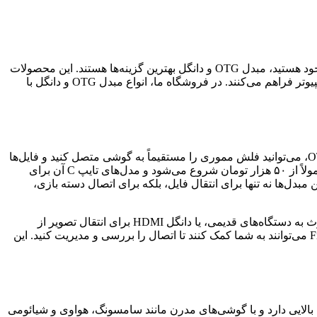
اگر به دنبال راه‌ حلی ساده و کارآمد برای اتصال فلش مموری، موس، کیبورد یا حتی دستگاه‌های خارجی به گوشی هوشمند، تبلت یا لپ‌تاپ خود هستید، مبدل OTG و دانگل بهترین گزینه‌ها هستند. این محصولات
جانبی، که اغلب به عنوان کابل OTG یا تبدیل USB شناخته می‌شوند، امکان انتقال داده‌ها، شارژ و اتصال تجهیزات مختلف را بدون نیاز به کامپیوتر فراهم می‌کنند. در فروشگاه ما، انواع مبدل OTG و دانگل با
OTG مخفف On-The-Go است و به مبدل‌هایی اشاره دارد که گوشی یا تبلت شما را به یک هاست USB تبدیل می‌کنند. با استفاده از مبدل OTG، می‌توانید فلش مموری را مستقیماً به گوشی متصل کنید و فایل‌ها
را انتقال دهید. این فناوری برای کاربران اندروید و iOS بسیار مفید است. برای مثال، اگر گوشی سامسونگ دارید، قیمت OTG سامسونگ معمولاً از ۵۰ هزار تومان شروع می‌شود و مدل‌های تایپ C آن برای
تایپ C نیز بسته به برند و کیفیت، بین ۴۰ تا ۱۵۰ هزار تومان متغیر است. این مبدل‌ها نه تنها برای انتقال فایل، بلکه برای اتصال دسته بازی،
در مورد دانگل‌ها، این دستگاه‌های کوچک معمولاً برای اتصال بی‌سیم یا سیمی استفاده می‌شوند. دانگل بلوتوث برای اضافه کردن قابلیت بلوتوث به دستگاه‌های قدیمی، یا دانگل HDMI برای انتقال تصویر از
گوشی به تلویزیون بسیار محبوب هستند. اگر به دنبال مبدل OTG و دانگل app هستید، اپلیکیشن‌هایی مانند USB OTG Checker یا File Manager می‌توانند به شما کمک کنند تا اتصال را بررسی و مدیریت کنید. این
ن اندروید، OTG تایپ C بهترین انتخاب است زیرا سرعت انتقال بالایی دارد و با گوشی‌های مدرن مانند سامسونگ، هواوی و شیائومی