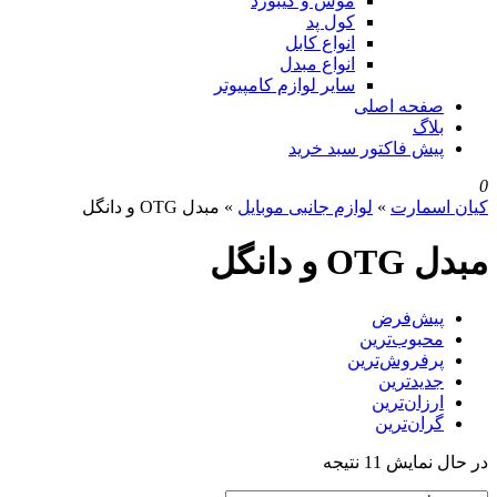
موس و کیبورد
کول پد
انواع کابل
انواع مبدل
سایر لوازم کامپیوتر
صفحه اصلی
بلاگ
پیش فاکتور سبد خرید
0
کیان اسمارت
»
لوازم جانبی موبایل
»
مبدل OTG و دانگل
مبدل OTG و دانگل
پیش‌فرض
محبوب‌ترین
پرفروش‌ترین
جدیدترین
ارزان‌ترین
گران‌ترین
در حال نمایش 11 نتیجه