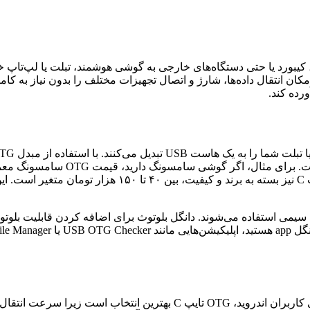
رده کند.
گوشی‌های جدیدتر مانند سری Galaxy ایده‌آل هستند. قیمت OTG 
مبدل OTG در انواع Micro USB، Type-C و لایتنینگ موجود است. برای کاربرا