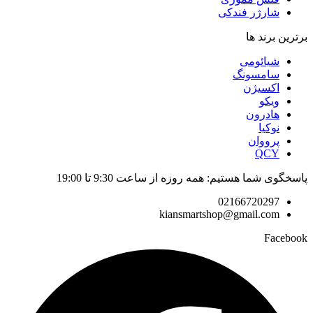
شارژر فندکی
برترین برند ها
شیائومی
سامسونگ
اکسیژن
ویکو
هادرون
نوکیا
پرووان
QCY
پاسخگوی شما هستیم: همه روزه از ساعت 9:30 تا 19:00
02166720297
kiansmartshop@gmail.com
Facebook