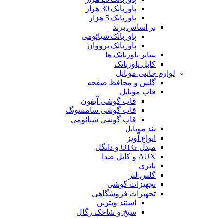
پاوربانک 30 هزار
پاوربانک 5 هزار
بر اساس برند
پاوربانک شیائومی
پاوربانک پرووان
سایر پاوربانک ها
کابل پاوربانک
لوازم جانبی موبایل
گلس و محافظ صفحه
قاب موبایل
قاب گوشی آیفون
قاب گوشی سامسونگ
قاب گوشی شیائومی
بند موبایل
انواع آویز
مبدل OTG و دانگل
AUX و کابل صدا
باتری
گلس لنز
تجهیزات گوشی
تجهیزات فروشگاهی
استند ویترین
سیخ و شاخک رگال