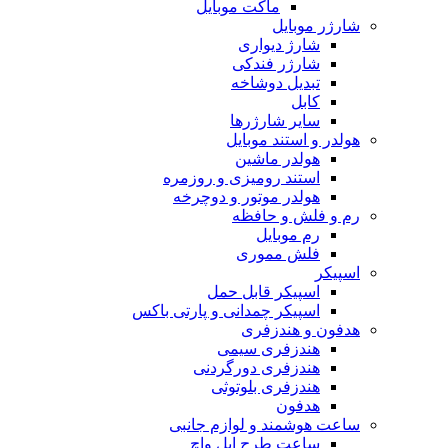
ماکت موبایل
شارژر موبایل
شارژ دیواری
شارژر فندکی
تبدیل دوشاخه
کابل
سایر شارژرها
هولدر و استند موبایل
هولدر ماشین
استند رومیزی و روزمره
هولدر موتور و دوچرخه
رم و فلش و حافظه
رم موبایل
فلش مموری
اسپیکر
اسپیکر قابل حمل
اسپیکر چمدانی و پارتی باکس
هدفون و هندزفری
هندزفری سیمی
هندزفری دورگردنی
هندزفری بلوتوثی
هدفون
ساعت هوشمند و لوازم جانبی
ساعت طرح اپل واچ