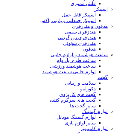
فلش مموری
اسپیکر
اسپیکر قابل حمل
اسپیکر چمدانی و پارتی باکس
هدفون و هندزفری
هندزفری سیمی
هندزفری دورگردنی
هندزفری بلوتوثی
هدفون
ساعت هوشمند و لوازم جانبی
ساعت طرح اپل واچ
ساعت هوشمند ورزشی
لوازم جانبی ساعت هوشمند
گجت
سلامت و زیبایی
دکوراتیو
گجت های کاربردی
گجت های سرگرم کننده
سایر گجت ها
لوازم گیمینگ
لوازم گیمینگ موبایل
سایر لوازم بازی
لوازم کامپیوتر