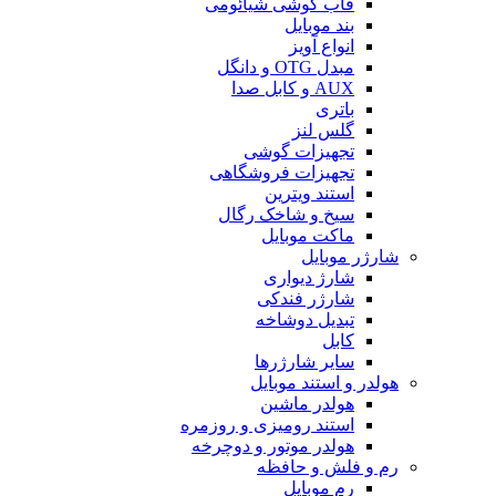
قاب گوشی شیائومی
بند موبایل
انواع آویز
مبدل OTG و دانگل
AUX و کابل صدا
باتری
گلس لنز
تجهیزات گوشی
تجهیزات فروشگاهی
استند ویترین
سیخ و شاخک رگال
ماکت موبایل
شارژر موبایل
شارژ دیواری
شارژر فندکی
تبدیل دوشاخه
کابل
سایر شارژرها
هولدر و استند موبایل
هولدر ماشین
استند رومیزی و روزمره
هولدر موتور و دوچرخه
رم و فلش و حافظه
رم موبایل