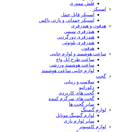
فلش مموری
اسپیکر
اسپیکر قابل حمل
اسپیکر چمدانی و پارتی باکس
هدفون و هندزفری
هندزفری سیمی
هندزفری دورگردنی
هندزفری بلوتوثی
هدفون
ساعت هوشمند و لوازم جانبی
ساعت طرح اپل واچ
ساعت هوشمند ورزشی
لوازم جانبی ساعت هوشمند
گجت
سلامت و زیبایی
دکوراتیو
گجت های کاربردی
گجت های سرگرم کننده
سایر گجت ها
لوازم گیمینگ
لوازم گیمینگ موبایل
سایر لوازم بازی
لوازم کامپیوتر