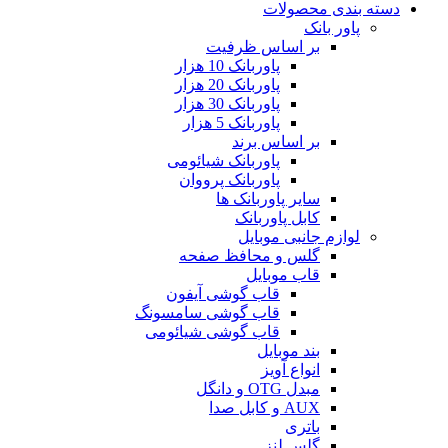
دسته بندی محصولات
پاور بانک
بر اساس ظرفیت
پاوربانک 10 هزار
پاوربانک 20 هزار
پاوربانک 30 هزار
پاوربانک 5 هزار
بر اساس برند
پاوربانک شیائومی
پاوربانک پرووان
سایر پاوربانک ها
کابل پاوربانک
لوازم جانبی موبایل
گلس و محافظ صفحه
قاب موبایل
قاب گوشی آیفون
قاب گوشی سامسونگ
قاب گوشی شیائومی
بند موبایل
انواع آویز
مبدل OTG و دانگل
AUX و کابل صدا
باتری
گلس لنز