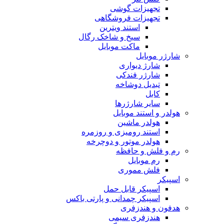
تجهیزات گوشی
تجهیزات فروشگاهی
استند ویترین
سیخ و شاخک رگال
ماکت موبایل
شارژر موبایل
شارژ دیواری
شارژر فندکی
تبدیل دوشاخه
کابل
سایر شارژرها
هولدر و استند موبایل
هولدر ماشین
استند رومیزی و روزمره
هولدر موتور و دوچرخه
رم و فلش و حافظه
رم موبایل
فلش مموری
اسپیکر
اسپیکر قابل حمل
اسپیکر چمدانی و پارتی باکس
هدفون و هندزفری
هندزفری سیمی