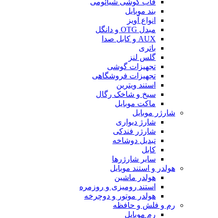
قاب گوشی شیائومی
بند موبایل
انواع آویز
مبدل OTG و دانگل
AUX و کابل صدا
باتری
گلس لنز
تجهیزات گوشی
تجهیزات فروشگاهی
استند ویترین
سیخ و شاخک رگال
ماکت موبایل
شارژر موبایل
شارژ دیواری
شارژر فندکی
تبدیل دوشاخه
کابل
سایر شارژرها
هولدر و استند موبایل
هولدر ماشین
استند رومیزی و روزمره
هولدر موتور و دوچرخه
رم و فلش و حافظه
رم موبایل