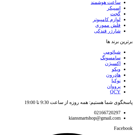
ساعت هوشمند
اسپیکر
گجت
لوازم کامپیوتر
فلش مموری
شارژر فندکی
برترین برند ها
شیائومی
سامسونگ
اکسیژن
ویکو
هادرون
نوکیا
پرووان
QCY
پاسخگوی شما هستیم: همه روزه از ساعت 9:30 تا 19:00
02166720297
kiansmartshop@gmail.com
Facebook