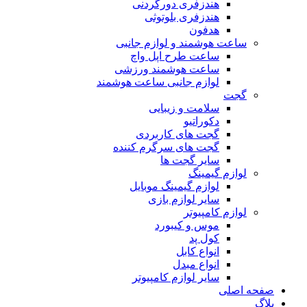
هندزفری دورگردنی
هندزفری بلوتوثی
هدفون
ساعت هوشمند و لوازم جانبی
ساعت طرح اپل واچ
ساعت هوشمند ورزشی
لوازم جانبی ساعت هوشمند
گجت
سلامت و زیبایی
دکوراتیو
گجت های کاربردی
گجت های سرگرم کننده
سایر گجت ها
لوازم گیمینگ
لوازم گیمینگ موبایل
سایر لوازم بازی
لوازم کامپیوتر
موس و کیبورد
کول پد
انواع کابل
انواع مبدل
سایر لوازم کامپیوتر
صفحه اصلی
بلاگ