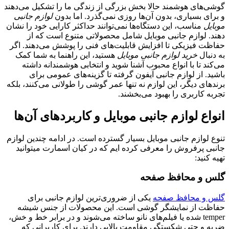
گوشی‌های هوشمند حالا بخش بزرگی از زندگی ما را تشکیل می‌دهند
و برای بسیاری، بدون آن‌ها روزی نمی‌گذرد. اما بدون
لوازم جانبی
موبایل
مناسب، این دستگاه‌ها نمی‌توانند حداکثر کارایی خود را نشان
دهند. لوازم جانبی موبایل شامل محصولاتی متنوع است که از
حفاظت فیزیکی تا افزایش قابلیت‌های فنی را پوشش می‌دهند. اگر
به دنبال
خرید لوازم جانبی موبایل
هستید، این راهنما به شما کمک
می‌کند تا با انواع محبوب آشنا شوید و انتخابی هوشمندانه داشته
باشید. از لوازم جانبی آیفون گرفته تا گزینه‌های عمومی برای
برندهای دیگر، این لوازم نه تنها عمر گوشی را طولانی می‌کنند، بلکه
تجربه کاربری را بهبود می‌بخشند.
انواع لوازم جانبی موبایل و کاربردهای آن‌ها
تنوع لوازم جانبی موبایل بسیار گسترده است. در ادامه چندین لوازم
جانبی پرفروش را معرفی کرده ایم که در کیان اسمارت میتوانید
تهیه کنید:
گلس و محافظ صفحه
گلس و محافظ صفحه
یکی از ضروری‌ترین لوازم جانبی برای
حفاظت از نمایشگر گوشی است. این محصولات از جنس شیشه
temper شده یا فیلم‌های نانو ساخته می‌شوند و در برابر خط و خش،
ضربه و حتی شکستگی مقاومت بالایی دارند. برای کاربرانی که