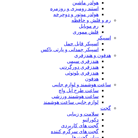
هولدر ماشین
استند رومیزی و روزمره
هولدر موتور و دوچرخه
رم و فلش و حافظه
رم موبایل
فلش مموری
اسپیکر
اسپیکر قابل حمل
اسپیکر چمدانی و پارتی باکس
هدفون و هندزفری
هندزفری سیمی
هندزفری دورگردنی
هندزفری بلوتوثی
هدفون
ساعت هوشمند و لوازم جانبی
ساعت طرح اپل واچ
ساعت هوشمند ورزشی
لوازم جانبی ساعت هوشمند
گجت
سلامت و زیبایی
دکوراتیو
گجت های کاربردی
گجت های سرگرم کننده
سایر گجت ها