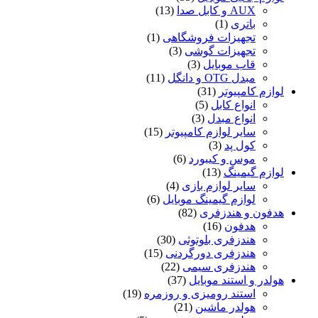
AUX و کابل صدا
(13)
باتری
(1)
تجهیزات فروشگاهی
(1)
تجهیزات گوشی
(3)
قاب موبایل
(3)
مبدل OTG و دانگل
(11)
لوازم کامپیوتر
(31)
انواع کابل
(5)
انواع مبدل
(3)
سایر لوازم کامپیوتر
(15)
کول پد
(3)
موس و کیبورد
(6)
لوازم گیمینگ
(13)
سایر لوازم بازی
(4)
لوازم گیمینگ موبایل
(6)
هدفون و هندزفری
(82)
هدفون
(16)
هندزفری بلوتوثی
(30)
هندزفری دورگردنی
(15)
هندزفری سیمی
(22)
هولدر و استند موبایل
(37)
استند رومیزی و روزمره
(19)
هولدر ماشین
(21)