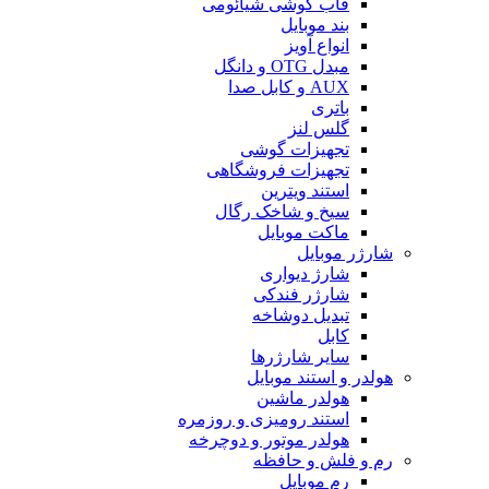
قاب گوشی شیائومی
بند موبایل
انواع آویز
مبدل OTG و دانگل
AUX و کابل صدا
باتری
گلس لنز
تجهیزات گوشی
تجهیزات فروشگاهی
استند ویترین
سیخ و شاخک رگال
ماکت موبایل
شارژر موبایل
شارژ دیواری
شارژر فندکی
تبدیل دوشاخه
کابل
سایر شارژرها
هولدر و استند موبایل
هولدر ماشین
استند رومیزی و روزمره
هولدر موتور و دوچرخه
رم و فلش و حافظه
رم موبایل