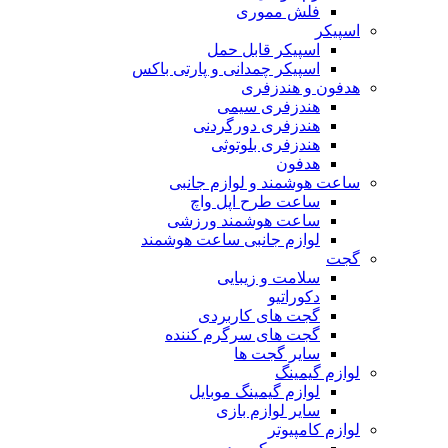
فلش مموری
اسپیکر
اسپیکر قابل حمل
اسپیکر چمدانی و پارتی باکس
هدفون و هندزفری
هندزفری سیمی
هندزفری دورگردنی
هندزفری بلوتوثی
هدفون
ساعت هوشمند و لوازم جانبی
ساعت طرح اپل واچ
ساعت هوشمند ورزشی
لوازم جانبی ساعت هوشمند
گجت
سلامت و زیبایی
دکوراتیو
گجت های کاربردی
گجت های سرگرم کننده
سایر گجت ها
لوازم گیمینگ
لوازم گیمینگ موبایل
سایر لوازم بازی
لوازم کامپیوتر