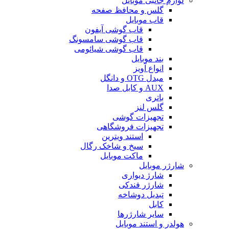
لوازم جانبی موبایل
گلس و محافظ صفحه
قاب موبایل
قاب گوشی آیفون
قاب گوشی سامسونگ
قاب گوشی شیائومی
بند موبایل
انواع آویز
مبدل OTG و دانگل
AUX و کابل صدا
باتری
گلس لنز
تجهیزات گوشی
تجهیزات فروشگاهی
استند ویترین
سیخ و شاخک رگال
ماکت موبایل
شارژر موبایل
شارژ دیواری
شارژر فندکی
تبدیل دوشاخه
کابل
سایر شارژرها
هولدر و استند موبایل