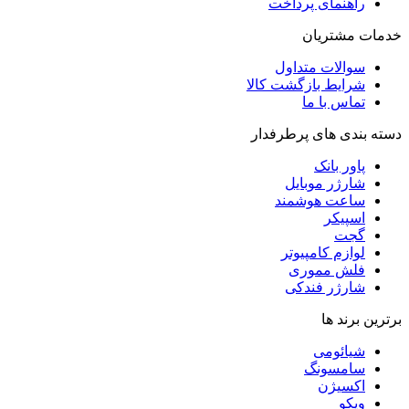
راهنمای پرداخت
خدمات مشتریان
سوالات متداول
شرایط بازگشت کالا
تماس با ما
دسته بندی های پرطرفدار
پاور بانک
شارژر موبایل
ساعت هوشمند
اسپیکر
گجت
لوازم کامپیوتر
فلش مموری
شارژر فندکی
برترین برند ها
شیائومی
سامسونگ
اکسیژن
ویکو