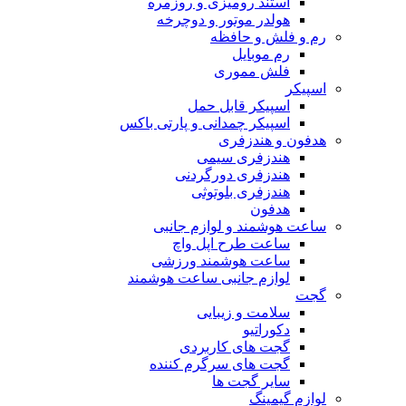
استند رومیزی و روزمره
هولدر موتور و دوچرخه
رم و فلش و حافظه
رم موبایل
فلش مموری
اسپیکر
اسپیکر قابل حمل
اسپیکر چمدانی و پارتی باکس
هدفون و هندزفری
هندزفری سیمی
هندزفری دورگردنی
هندزفری بلوتوثی
هدفون
ساعت هوشمند و لوازم جانبی
ساعت طرح اپل واچ
ساعت هوشمند ورزشی
لوازم جانبی ساعت هوشمند
گجت
سلامت و زیبایی
دکوراتیو
گجت های کاربردی
گجت های سرگرم کننده
سایر گجت ها
لوازم گیمینگ