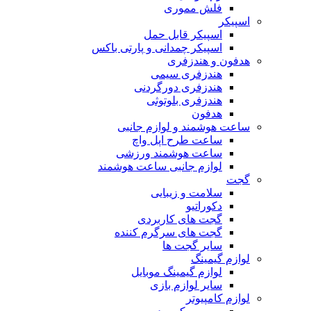
فلش مموری
اسپیکر
اسپیکر قابل حمل
اسپیکر چمدانی و پارتی باکس
هدفون و هندزفری
هندزفری سیمی
هندزفری دورگردنی
هندزفری بلوتوثی
هدفون
ساعت هوشمند و لوازم جانبی
ساعت طرح اپل واچ
ساعت هوشمند ورزشی
لوازم جانبی ساعت هوشمند
گجت
سلامت و زیبایی
دکوراتیو
گجت های کاربردی
گجت های سرگرم کننده
سایر گجت ها
لوازم گیمینگ
لوازم گیمینگ موبایل
سایر لوازم بازی
لوازم کامپیوتر