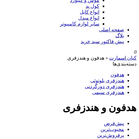
موس و کیبورد
کول پد
انواع کابل
انواع مبدل
سایر لوازم کامپیوتر
صفحه اصلی
بلاگ
پیش فاکتور سبد خرید
0
کیان اسمارت
»
هدفون و هندزفری
دسته‌بندی‌ها
هدفون
هندزفری بلوتوثی
هندزفری دورگردنی
هندزفری سیمی
هدفون و هندزفری
پیش‌فرض
محبوب‌ترین
پرفروش‌ترین