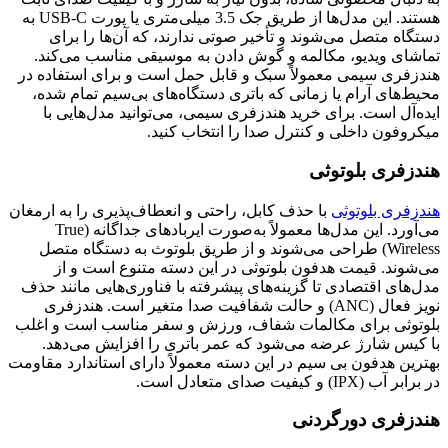
هستند. این مدل‌ها از طریق جک 3.5 میلی‌متری یا پورت USB-C به
دستگاه متصل می‌شوند و تأخیر صوتی ندارند، که آن‌ها را برای
تماشای ویدیو، مکالمه و گوش دادن به موسیقی مناسب می‌کند.
هندزفری سیمی معمولاً سبک و قابل حمل است و برای استفاده در
محیط‌های آرام یا زمانی که باتری دستگاه‌های بی‌سیم تمام شده،
ایده‌آل است. برای خرید هندزفری سیمی، می‌توانید مدل‌هایی با
میکروفون داخلی و کنترل صدا را انتخاب کنید.
هندزفری بلوتوثی
هندزفری بلوتوثی
با حذف کابل، راحتی و انعطاف‌پذیری را به ارمغان
می‌آورد. این مدل‌ها معمولاً به‌صورت ایربادهای جداگانه (True
Wireless) طراحی می‌شوند و از طریق بلوتوث به دستگاه متصل
می‌شوند. قیمت هدفون بلوتوثی در این دسته متنوع است و از
مدل‌های اقتصادی تا گزینه‌های پیشرفته با فناوری‌هایی مانند حذف
نویز فعال (ANC) و حالت شفافیت صدا متغیر است. هندزفری
بلوتوثی برای مکالمات شفاف، ورزش و سفر مناسب است و اغلب
با کیس شارژ عرضه می‌شود که عمر باتری را افزایش می‌دهد.
بهترین هدفون بی سیم در این دسته معمولاً دارای استاندارد مقاومت
در برابر آب (IPX) و کیفیت صدای متعادل است.
هندزفری دورگردنی