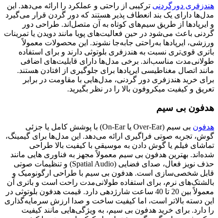
هندزفری دورگردنی
ترکیبی از راحتی و عملکرد را ارائه می‌دهد. این
مدل‌ها دارای یک بند انعطاف‌ پذیر هستند که دور گردن قرار می‌گیرد
و ایرپادها از طریق سیم‌های کوتاه به آن متصل‌اند. طراحی دور
گردنی باعث می‌شود در حین فعالیت‌های پویا مانند دویدن یا تمرینات
ورزشی، ایرپادها به‌راحتی جابه‌جا نشوند. این محصولات معمولاً
باتری قوی‌تری نسبت به هندزفری بلوتوثی دارند و برای استفاده
طولانی‌مدت مناسب‌اند. برخی مدل‌ها دارای قابلیت‌های اضافی
مانند اتصال مغناطیسی ایرپادها برای جلوگیری از افتادن هستند.
برای خرید هندزفری دور گردنی، مدل‌هایی با مقاومت در برابر
تعریق و کیفیت میکروفون بالا را در نظر بگیرید.
هدفون بی سیم
هدفون
بی سیم (Over-Ear یا On-Ear) با پوشش کامل یا جزئی
گوش، تجربه صوتی فراگیری ارائه می‌دهد. این مدل‌ها برای گیمینگ،
تماشای فیلم یا گوش دادن به موسیقی با کیفیت بالا طراحی
شده‌اند. بهترین هدفون بی سیم معمولاً مجهز به فناوری‌ هایی مانند
حذف نویز فعال، صدای فضایی (Spatial Audio) و تنظیمات صوتی
قابل شخصی‌سازی است. هدفون بی سیم با طراحی ارگونومیک و
بالشتک‌های نرم، برای استفاده طولانی‌مدت راحت است و باتری آن
معمولاً بین 20 تا 40 ساعت شارژدهی دارد. قیمت هدفون بلوتوثی در
این دسته بالاتر است، اما کیفیت ساخت و صدا ارزش سرمایه‌گذاری
را دارد. برای خرید هدفون بی سیم، به ویژگی‌هایی مانند کیفیت