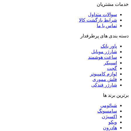
خدمات مشتریان
سوالات متداول
شرایط بازگشت کالا
تماس با ما
دسته بندی های پرطرفدار
پاور بانک
شارژر موبایل
ساعت هوشمند
اسپیکر
گجت
لوازم کامپیوتر
فلش مموری
شارژر فندکی
برترین برند ها
شیائومی
سامسونگ
اکسیژن
ویکو
هادرون