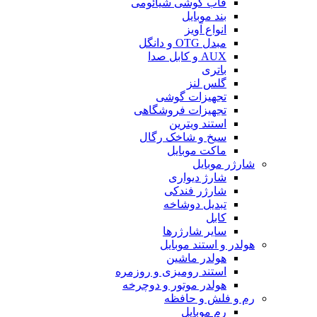
قاب گوشی شیائومی
بند موبایل
انواع آویز
مبدل OTG و دانگل
AUX و کابل صدا
باتری
گلس لنز
تجهیزات گوشی
تجهیزات فروشگاهی
استند ویترین
سیخ و شاخک رگال
ماکت موبایل
شارژر موبایل
شارژ دیواری
شارژر فندکی
تبدیل دوشاخه
کابل
سایر شارژرها
هولدر و استند موبایل
هولدر ماشین
استند رومیزی و روزمره
هولدر موتور و دوچرخه
رم و فلش و حافظه
رم موبایل