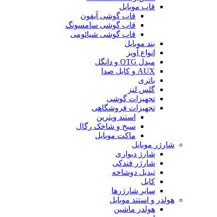
قاب موبایل
قاب گوشی آیفون
قاب گوشی سامسونگ
قاب گوشی شیائومی
بند موبایل
انواع آویز
مبدل OTG و دانگل
AUX و کابل صدا
باتری
گلس لنز
تجهیزات گوشی
تجهیزات فروشگاهی
استند ویترین
سیخ و شاخک رگال
ماکت موبایل
شارژر موبایل
شارژ دیواری
شارژر فندکی
تبدیل دوشاخه
کابل
سایر شارژرها
هولدر و استند موبایل
هولدر ماشین