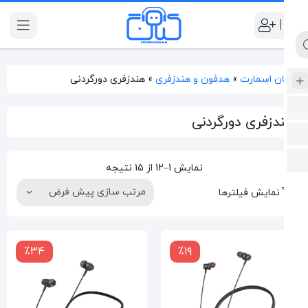
|
ن اسمارت
»
هدفون و هندزفری
»
هندزفری دورگردنی
دزفری دورگردنی
نمایش 1–12 از 15 نتیجه
نمایش فیلترها
٪۳۴
٪۱۹