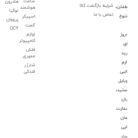
ساعت
هادرون
شرایط بازگشت کالا
مئن،
هوشمند
نوکیا
تماس با ما
نوع
اسپیکر
پرووان
گجت
QCY
لوازم
‌روز
کامپیوتر
ای
فلش
ید
مموری
ازم
شارژر
نبی
فندکی
بایل
تید،
ان
مارت
ان
یی
ت