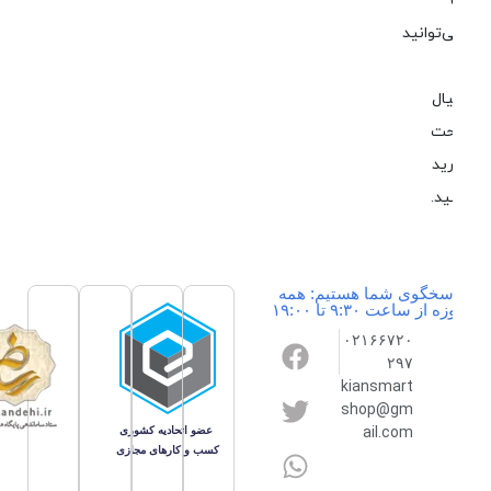
‌توانید
ال
حت
ید
ید.
سخگوی شما هستیم: همه
ه از ساعت ۹:۳۰ تا ۱۹:۰۰
۰۲۱۶۶۷۲۰
۲۹۷
kiansmart
shop@gm
ail.com