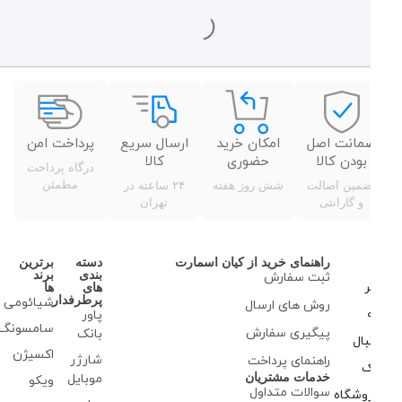
۲
۱
مانت اصل
امکان خرید
ارسال سریع
پرداخت امن
بودن کالا
حضوری
کالا
درگاه پرداخت
مطمئن
ضمین اصالت
شش روز هفته
۲۴ ساعته در
و گارانتی
تهران
راهنمای خرید از کیان اسمارت
دسته
برترین
بندی
برند
ثبت سفارش
ر
های
ها
پرطرفدار
شیائومی
روش‌ های ارسال
پاور
سامسونگ
پیگیری سفارش
بانک
بال
اکسیژن
شارژر
راهنمای پرداخت
ک
خدمات مشتریان
موبایل
ویکو
سوالات متداول
وشگاه