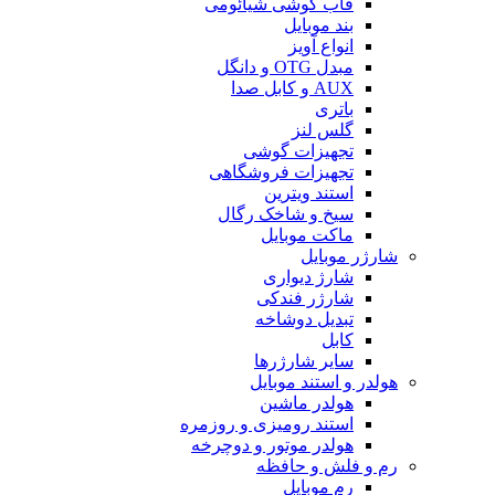
قاب گوشی شیائومی
بند موبایل
انواع آویز
مبدل OTG و دانگل
AUX و کابل صدا
باتری
گلس لنز
تجهیزات گوشی
تجهیزات فروشگاهی
استند ویترین
سیخ و شاخک رگال
ماکت موبایل
شارژر موبایل
شارژ دیواری
شارژر فندکی
تبدیل دوشاخه
کابل
سایر شارژرها
هولدر و استند موبایل
هولدر ماشین
استند رومیزی و روزمره
هولدر موتور و دوچرخه
رم و فلش و حافظه
رم موبایل