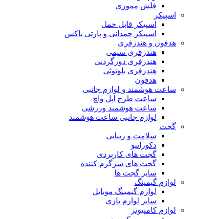
فلش مموری
اسپیکر
اسپیکر قابل حمل
اسپیکر چمدانی و پارتی باکس
هدفون و هندزفری
هندزفری سیمی
هندزفری دورگردنی
هندزفری بلوتوثی
هدفون
ساعت هوشمند و لوازم جانبی
ساعت طرح اپل واچ
ساعت هوشمند ورزشی
لوازم جانبی ساعت هوشمند
گجت
سلامت و زیبایی
دکوراتیو
گجت های کاربردی
گجت های سرگرم کننده
سایر گجت ها
لوازم گیمینگ
لوازم گیمینگ موبایل
سایر لوازم بازی
لوازم کامپیوتر