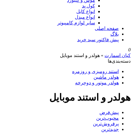
موس و کیبورد
کول پد
انواع کابل
انواع مبدل
سایر لوازم کامپیوتر
صفحه اصلی
بلاگ
پیش فاکتور سبد خرید
0
کیان اسمارت
»
هولدر و استند موبایل
دسته‌بندی‌ها
استند رومیزی و روزمره
هولدر ماشین
هولدر موتور و دوچرخه
هولدر و استند موبایل
پیش‌فرض
محبوب‌ترین
پرفروش‌ترین
جدیدترین