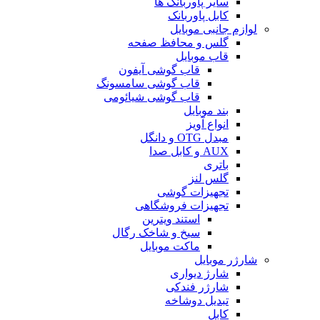
سایر پاوربانک ها
کابل پاوربانک
لوازم جانبی موبایل
گلس و محافظ صفحه
قاب موبایل
قاب گوشی آیفون
قاب گوشی سامسونگ
قاب گوشی شیائومی
بند موبایل
انواع آویز
مبدل OTG و دانگل
AUX و کابل صدا
باتری
گلس لنز
تجهیزات گوشی
تجهیزات فروشگاهی
استند ویترین
سیخ و شاخک رگال
ماکت موبایل
شارژر موبایل
شارژ دیواری
شارژر فندکی
تبدیل دوشاخه
کابل