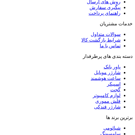
روش‌ های ارسال
پیگیری سفارش
راهنمای پرداخت
خدمات مشتریان
سوالات متداول
شرایط بازگشت کالا
تماس با ما
دسته بندی های پرطرفدار
پاور بانک
شارژر موبایل
ساعت هوشمند
اسپیکر
گجت
لوازم کامپیوتر
فلش مموری
شارژر فندکی
برترین برند ها
شیائومی
سامسونگ