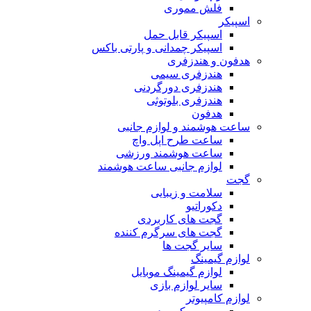
فلش مموری
اسپیکر
اسپیکر قابل حمل
اسپیکر چمدانی و پارتی باکس
هدفون و هندزفری
هندزفری سیمی
هندزفری دورگردنی
هندزفری بلوتوثی
هدفون
ساعت هوشمند و لوازم جانبی
ساعت طرح اپل واچ
ساعت هوشمند ورزشی
لوازم جانبی ساعت هوشمند
گجت
سلامت و زیبایی
دکوراتیو
گجت های کاربردی
گجت های سرگرم کننده
سایر گجت ها
لوازم گیمینگ
لوازم گیمینگ موبایل
سایر لوازم بازی
لوازم کامپیوتر