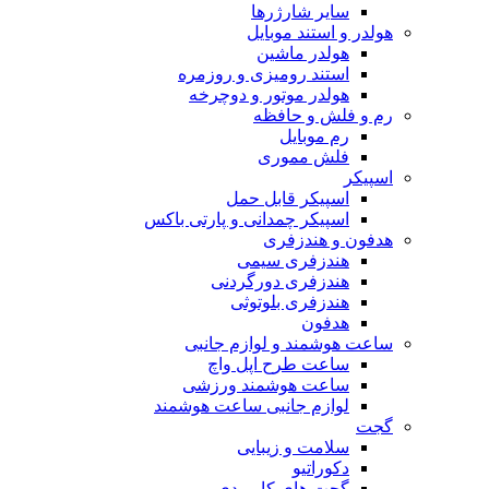
سایر شارژرها
هولدر و استند موبایل
هولدر ماشین
استند رومیزی و روزمره
هولدر موتور و دوچرخه
رم و فلش و حافظه
رم موبایل
فلش مموری
اسپیکر
اسپیکر قابل حمل
اسپیکر چمدانی و پارتی باکس
هدفون و هندزفری
هندزفری سیمی
هندزفری دورگردنی
هندزفری بلوتوثی
هدفون
ساعت هوشمند و لوازم جانبی
ساعت طرح اپل واچ
ساعت هوشمند ورزشی
لوازم جانبی ساعت هوشمند
گجت
سلامت و زیبایی
دکوراتیو
گجت های کاربردی