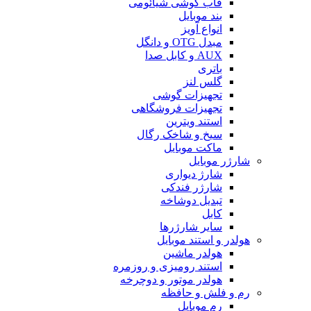
قاب گوشی شیائومی
بند موبایل
انواع آویز
مبدل OTG و دانگل
AUX و کابل صدا
باتری
گلس لنز
تجهیزات گوشی
تجهیزات فروشگاهی
استند ویترین
سیخ و شاخک رگال
ماکت موبایل
شارژر موبایل
شارژ دیواری
شارژر فندکی
تبدیل دوشاخه
کابل
سایر شارژرها
هولدر و استند موبایل
هولدر ماشین
استند رومیزی و روزمره
هولدر موتور و دوچرخه
رم و فلش و حافظه
رم موبایل