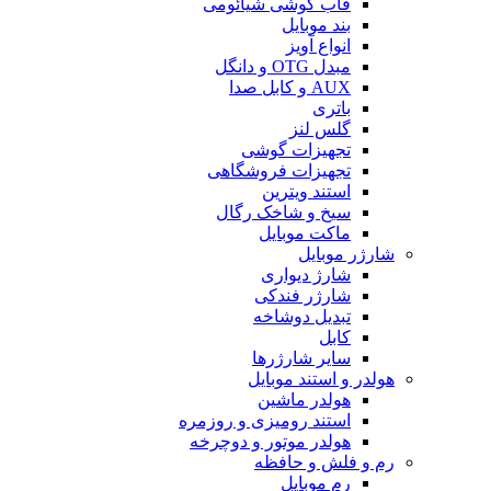
قاب گوشی شیائومی
بند موبایل
انواع آویز
مبدل OTG و دانگل
AUX و کابل صدا
باتری
گلس لنز
تجهیزات گوشی
تجهیزات فروشگاهی
استند ویترین
سیخ و شاخک رگال
ماکت موبایل
شارژر موبایل
شارژ دیواری
شارژر فندکی
تبدیل دوشاخه
کابل
سایر شارژرها
هولدر و استند موبایل
هولدر ماشین
استند رومیزی و روزمره
هولدر موتور و دوچرخه
رم و فلش و حافظه
رم موبایل