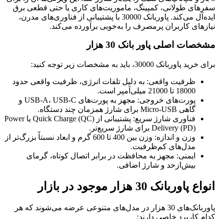
سفرهای طولانی، کمپینگ، ماموریت‌های کاری یا حتی قطعی برق
ایده‌آل می‌کند. پاوربانک 30000 با پشتیبانی از فناوری‌های مدرن،
نیازهای کاربران پرمصرف را به‌خوبی برآورده می‌کند.
مشخصات اصلی پاور بانک 30 هزار
برای خرید پاوربانک 30000، باید به مشخصات زیر توجه کنید:
ظرفیت واقعی: به دلیل تلفات انرژی، ظرفیت واقعی حدود
18000 تا 21000 میلی‌آمپر است.
پورت‌های خروجی: مجهز به پورت‌های USB-A، USB-C و
گاهی Micro-USB برای شارژ همزمان چند دستگاه.
فناوری شارژ سریع: پشتیبانی از Quick Charge (QC) یا Power
Delivery (PD) برای شارژ سریع‌تر.
وزن و اندازه: وزن بین 400 تا 600 گرم و ابعاد نسبتاً بزرگ‌تر از
مدل‌های کم‌ظرفیت.
ایمنی: مجهز به محافظت در برابر اتصال کوتاه، گرمای
بیش‌ازحد و شارژ اضافی.
انواع پاوربانک 30 هزار موجود در بازار
پاوربانک‌های 30 هزار در مدل‌های متنوعی عرضه می‌شوند که هر
کدام کاربرد خاصی دارند: