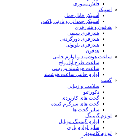
فلش مموری
اسپیکر
اسپیکر قابل حمل
اسپیکر چمدانی و پارتی باکس
هدفون و هندزفری
هندزفری سیمی
هندزفری دورگردنی
هندزفری بلوتوثی
هدفون
ساعت هوشمند و لوازم جانبی
ساعت طرح اپل واچ
ساعت هوشمند ورزشی
لوازم جانبی ساعت هوشمند
گجت
سلامت و زیبایی
دکوراتیو
گجت های کاربردی
گجت های سرگرم کننده
سایر گجت ها
لوازم گیمینگ
لوازم گیمینگ موبایل
سایر لوازم بازی
لوازم کامپیوتر