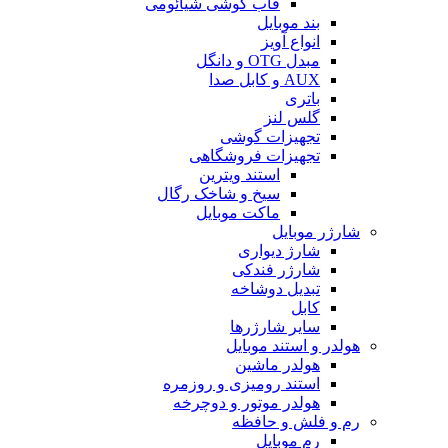
قاب گوشی شیائومی
بند موبایل
انواع آویز
مبدل OTG و دانگل
AUX و کابل صدا
باتری
گلس لنز
تجهیزات گوشی
تجهیزات فروشگاهی
استند ویترین
سیخ و شاخک رگال
ماکت موبایل
شارژر موبایل
شارژ دیواری
شارژر فندکی
تبدیل دوشاخه
کابل
سایر شارژرها
هولدر و استند موبایل
هولدر ماشین
استند رومیزی و روزمره
هولدر موتور و دوچرخه
رم و فلش و حافظه
رم موبایل