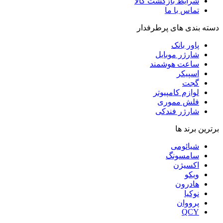
شرایط بازگشت کالا
تماس با ما
دسته بندی های پرطرفدار
پاور بانک
شارژر موبایل
ساعت هوشمند
اسپیکر
گجت
لوازم کامپیوتر
فلش مموری
شارژر فندکی
برترین برند ها
شیائومی
سامسونگ
اکسیژن
ویکو
هادرون
نوکیا
پرووان
QCY