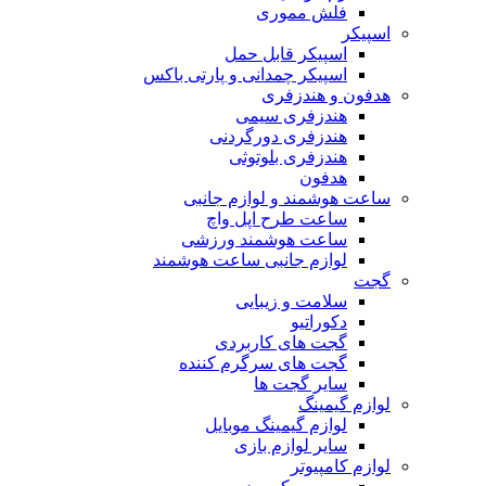
فلش مموری
اسپیکر
اسپیکر قابل حمل
اسپیکر چمدانی و پارتی باکس
هدفون و هندزفری
هندزفری سیمی
هندزفری دورگردنی
هندزفری بلوتوثی
هدفون
ساعت هوشمند و لوازم جانبی
ساعت طرح اپل واچ
ساعت هوشمند ورزشی
لوازم جانبی ساعت هوشمند
گجت
سلامت و زیبایی
دکوراتیو
گجت های کاربردی
گجت های سرگرم کننده
سایر گجت ها
لوازم گیمینگ
لوازم گیمینگ موبایل
سایر لوازم بازی
لوازم کامپیوتر