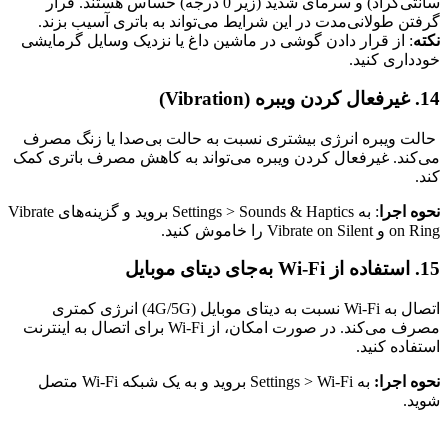
سانتی‌گراد) و سرمای شدید (زیر 0 درجه) حساس هستند. قرار
گرفتن طولانی‌مدت در این شرایط می‌تواند به باتری آسیب بزند.
نکته
: از قرار دادن گوشی در ماشین داغ یا نزدیک وسایل گرمایشی
خودداری کنید.
14. غیرفعال کردن ویبره (Vibration)
حالت ویبره انرژی بیشتری نسبت به حالت بی‌صدا یا زنگ مصرف
می‌کند. غیرفعال کردن ویبره می‌تواند به کاهش مصرف باتری کمک
کند.
نحوه اجرا
: به Settings > Sounds & Haptics بروید و گزینه‌های Vibrate
on Ring و Vibrate on Silent را خاموش کنید.
15. استفاده از Wi-Fi به‌جای دیتای موبایل
اتصال به Wi-Fi نسبت به دیتای موبایل (4G/5G) انرژی کمتری
مصرف می‌کند. در صورت امکان، از Wi-Fi برای اتصال به اینترنت
استفاده کنید.
نحوه اجرا:
به Settings > Wi-Fi بروید و به یک شبکه Wi-Fi متصل
شوید.