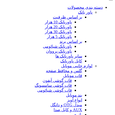
دسته بندی محصولات
پاور بانک
بر اساس ظرفیت
پاوربانک 10 هزار
پاوربانک 20 هزار
پاوربانک 30 هزار
پاوربانک 5 هزار
بر اساس برند
پاوربانک شیائومی
پاوربانک پرووان
سایر پاوربانک ها
کابل پاوربانک
لوازم جانبی موبایل
گلس و محافظ صفحه
قاب موبایل
قاب گوشی آیفون
قاب گوشی سامسونگ
قاب گوشی شیائومی
بند موبایل
انواع آویز
مبدل OTG و دانگل
AUX و کابل صدا
باتری