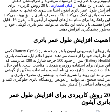
لیتیوم‌یونی با گذر زمان فرسوده می‌شوند و ظرفیتشان کاهش
می‌یابد. در این مقاله از
کیان اسمارت
، با 20 روش کاربردی برای
افزایش طول عمر باتری آیفون آشنا می‌شوید که نه‌تنها به حفظ
سلامت باتری کمک می‌کنند، بلکه مصرف باتری را نیز بهینه می‌کنند.
این راهکارها برای تمام مدل‌های آیفون، از آیفون 6 تا آیفون 16، قابل
اجرا هستند. با رعایت این نکات، می‌توانید عمر باتری گوشی خود را
به‌طور چشمگیری افزایش دهید.
اهمیت افزایش طول عمر باتری
باتری‌های لیتیوم‌یونی آیفون با هر چرخه شارژ (Battery Cycle) کمی
از ظرفیت خود را از دست می‌دهند. طبق اعلام اپل، سلامت باتری
(Battery Health) پس از حدود 500 چرخه شارژ به 80٪ می‌رسد، که
این میزان برای استفاده روزمره همچنان مناسب است. با این حال،
عادات نادرست شارژ، دمای نامناسب، و استفاده سنگین از گوشی
می‌توانند این روند را تسریع کنند. با بهینه‌سازی مصرف باتری و
مراقبت صحیح، می‌توانید از تعویض زودهنگام باتری جلوگیری کنید و
هزینه‌های اضافی را کاهش دهید.
20 روش کاربردی برای افزایش طول عمر
باتری آیفون