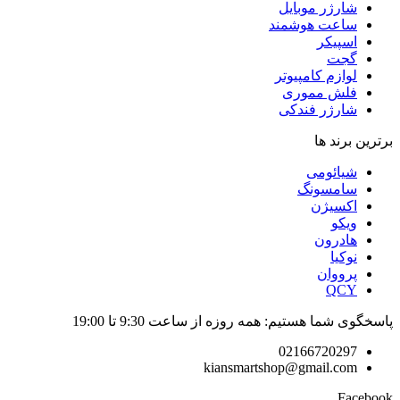
شارژر موبایل
ساعت هوشمند
اسپیکر
گجت
لوازم کامپیوتر
فلش مموری
شارژر فندکی
برترین برند ها
شیائومی
سامسونگ
اکسیژن
ویکو
هادرون
نوکیا
پرووان
QCY
پاسخگوی شما هستیم: همه روزه از ساعت 9:30 تا 19:00
02166720297
kiansmartshop@gmail.com
Facebook