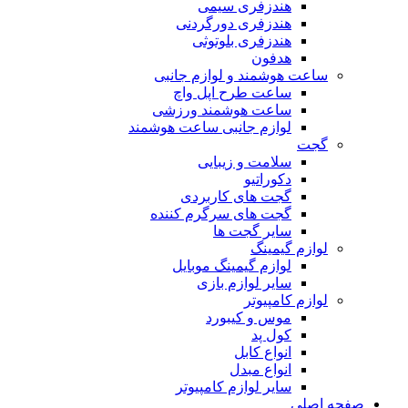
هندزفری سیمی
هندزفری دورگردنی
هندزفری بلوتوثی
هدفون
ساعت هوشمند و لوازم جانبی
ساعت طرح اپل واچ
ساعت هوشمند ورزشی
لوازم جانبی ساعت هوشمند
گجت
سلامت و زیبایی
دکوراتیو
گجت های کاربردی
گجت های سرگرم کننده
سایر گجت ها
لوازم گیمینگ
لوازم گیمینگ موبایل
سایر لوازم بازی
لوازم کامپیوتر
موس و کیبورد
کول پد
انواع کابل
انواع مبدل
سایر لوازم کامپیوتر
صفحه اصلی