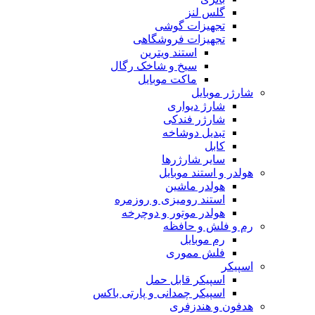
گلس لنز
تجهیزات گوشی
تجهیزات فروشگاهی
استند ویترین
سیخ و شاخک رگال
ماکت موبایل
شارژر موبایل
شارژ دیواری
شارژر فندکی
تبدیل دوشاخه
کابل
سایر شارژرها
هولدر و استند موبایل
هولدر ماشین
استند رومیزی و روزمره
هولدر موتور و دوچرخه
رم و فلش و حافظه
رم موبایل
فلش مموری
اسپیکر
اسپیکر قابل حمل
اسپیکر چمدانی و پارتی باکس
هدفون و هندزفری