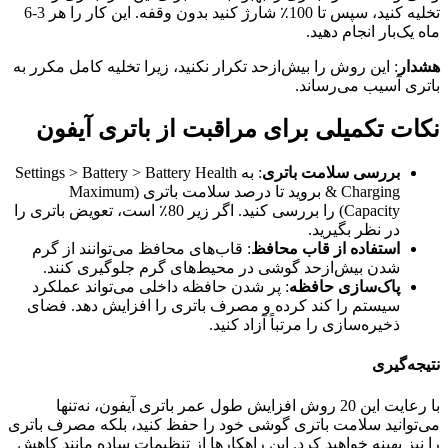
تخلیه کنید، سپس تا 100٪ شارژ کنید بدون وقفه. این کار را هر 3-6
ماه یک‌بار انجام دهید.
هشدار
: این روش را بیش‌ازحد تکرار نکنید، زیرا تخلیه کامل مکرر به
باتری آسیب می‌رساند.
نکات تکمیلی برای مراقبت از باتری آیفون
بررسی سلامت باتری
: به Settings > Battery > Battery Health
& Charging بروید تا درصد سلامت باتری (Maximum
Capacity) را بررسی کنید. اگر زیر 80٪ است، تعویض باتری را
در نظر بگیرید.
استفاده از قاب محافظ
: قاب‌های محافظ می‌توانند از گرم
شدن بیش‌ازحد گوشی در محیط‌های گرم جلوگیری کنند.
پاک‌سازی حافظه
: پر شدن حافظه داخلی می‌تواند عملکرد
سیستم را کند کرده و مصرف باتری را افزایش دهد. فضای
ذخیره‌سازی را مرتباً آزاد کنید.
نتیجه‌گیری
با رعایت این 20 روش افزایش طول عمر باتری آیفون، نه‌تنها
می‌توانید سلامت باتری گوشی خود را حفظ کنید، بلکه مصرف باتری
را نیز بهینه خواهید کرد. این راهکارها از تنظیمات ساده مانند کاهش