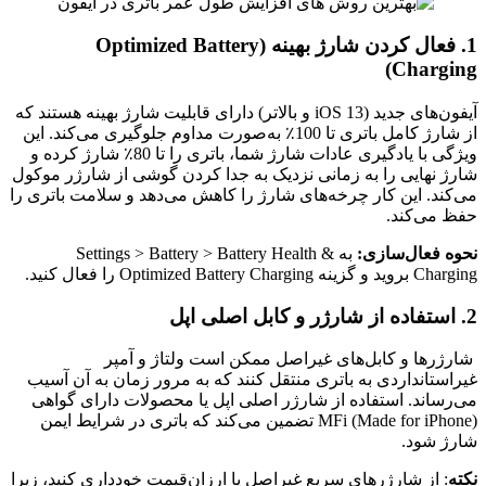
1
. فعال کردن شارژ بهینه (Optimized Battery
Charging)
آیفون‌های جدید (iOS 13 و بالاتر) دارای قابلیت شارژ بهینه هستند که
از شارژ کامل باتری تا 100٪ به‌صورت مداوم جلوگیری می‌کند. این
ویژگی با یادگیری عادات شارژ شما، باتری را تا 80٪ شارژ کرده و
شارژ نهایی را به زمانی نزدیک به جدا کردن گوشی از شارژر موکول
می‌کند. این کار چرخه‌های شارژ را کاهش می‌دهد و سلامت باتری را
حفظ می‌کند.
نحوه فعال‌سازی:
به Settings > Battery > Battery Health &
Charging بروید و گزینه Optimized Battery Charging را فعال کنید.
2. استفاده از شارژر و کابل اصلی اپل
شارژرها و کابل‌های غیراصل ممکن است ولتاژ و آمپر
غیراستانداردی به باتری منتقل کنند که به مرور زمان به آن آسیب
می‌رساند. استفاده از شارژر اصلی اپل یا محصولات دارای گواهی
MFi (Made for iPhone) تضمین می‌کند که باتری در شرایط ایمن
شارژ شود.
نکته
: از شارژرهای سریع غیراصل یا ارزان‌قیمت خودداری کنید، زیرا