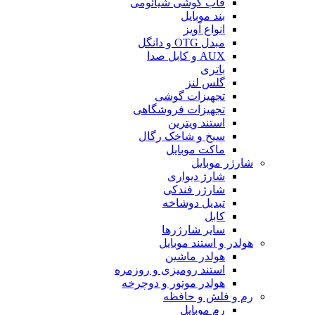
قاب گوشی شیائومی
بند موبایل
انواع آویز
مبدل OTG و دانگل
AUX و کابل صدا
باتری
گلس لنز
تجهیزات گوشی
تجهیزات فروشگاهی
استند ویترین
سیخ و شاخک رگال
ماکت موبایل
شارژر موبایل
شارژ دیواری
شارژر فندکی
تبدیل دوشاخه
کابل
سایر شارژرها
هولدر و استند موبایل
هولدر ماشین
استند رومیزی و روزمره
هولدر موتور و دوچرخه
رم و فلش و حافظه
رم موبایل