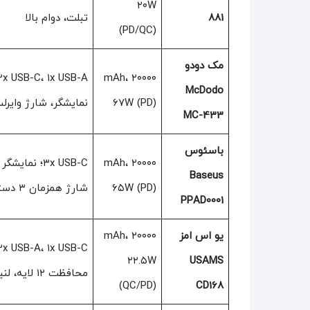
۲۰W
881
تبلت، دوام بالا
(PD/QC)
مک دودو
۲۰۰۰۰ mAh،
McDodo
۶۷W (PD)
نمایشگر، شارژ وایر
MC-433
باسئوس
۲۰۰۰۰ mAh،
Baseus
۶۵W (PD)
شارژ همزمان ۳ دستگاه
PPAD0001
یو اس امز
۲۰۰۰۰ mAh،
۲۲.۵W
USAMS
محافظت ۱۲ لایه، لنیارد
(QC/PD)
CD168