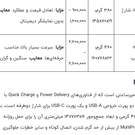
۱x USB-C، ۲x USB-A؛ شارژ
۳۸۰ گرم،
۹۰۰,۰۰۰ –
مزایا
: تعادل قیمت و عملکرد.
معای
۱۴۵x۷۰x۱۹
۱,۲۰۰,۰۰۰
بدون نمایشگر دیجیتال.
۲,۲۰۰,۰۰۰
۲x USB-C، ۱x USB-A؛
۴۶۰ گرم،
مزایا
: سرعت بسیار بالا، مناسب
–
اپ
۱۶۰x۷۸x۲۲
حرفه‌ای‌ها.
معایب
: سنگین و گران.
۲,۶۰۰,۰۰۰
یک پاوربانک اقتصادی با ظرفیت واقعی ۲۰۰۰۰ میلی‌آمپرساعتی است که از فناوری‌های Power Delivery و Quick Charge با
حداکثر توان ۱۸ وات پشتیبانی می‌کند. این مدل دارای دو پورت خروجی USB-A و یک پورت USB-C برای شارژ دوطرفه است،
همراه ورودی Micro-USB برای سازگاری بیشتر. وزن ۴۲۵ گرمی و ابعاد جمع‌وجور ۱۴۷x۷۳x۱۶ میلی‌متری آن را برای حمل روزانه
مناسب می‌سازد، در حالی که سیستم حفاظتی MultiProtect از بیش از حد گرم شدن، اتصال کوتاه و سایر خطرات جلوگیری