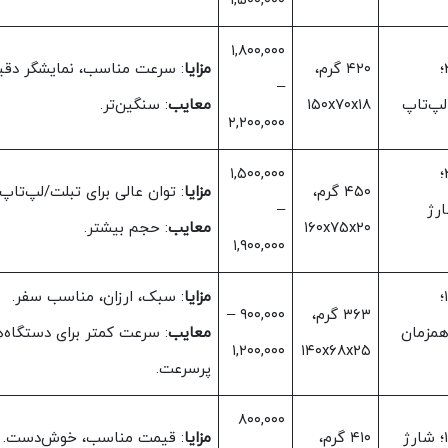
۱,۵۰۰,۰۰۰
۱,۸۰۰,۰۰۰
۲x USB-C، ۱x USB-A؛
۴۲۰ گرم،
مزایا
: سرعت مناسب، نمایشگر دقی
–
۱۵۰x۷۰x۱۸
معایب
: سنگین‌تر.
۲,۲۰۰,۰۰۰
۲x USB-C، ۱x USB-A؛
۱,۵۰۰,۰۰۰
۴۵۰ گرم،
مزایا
: توان عالی برای تبلت/لپ‌تاپ.
ارژ
–
۱۶۰x۷۵x۲۰
معایب
: حجم بیشتر.
۱,۹۰۰,۰۰۰
۱x USB-C، ۲x USB-A؛
مزایا
: سبک، ارزان، مناسب سفر.
۳۶۳ گرم،
۹۰۰,۰۰۰ –
 شارژ همزمان
معایب
: سرعت کمتر برای دستگاه‌
۱,۲۰۰,۰۰۰
۱۴۰x۶۸x۲۵
پرسرعت.
۸۰۰,۰۰۰
۱x USB-C، ۲x USB-A؛ شارژ
۴۱۰ گرم،
مزایا
: قیمت مناسب، خوش‌دست.