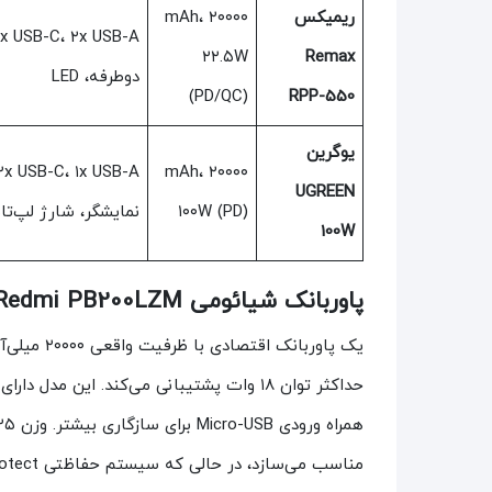
ریمیکس
۲۰۰۰۰ mAh،
۲۲.۵W
Remax
دوطرفه، LED
(PD/QC)
RPP-550
یوگرین
۲۰۰۰۰ mAh،
UGREEN
۱۰۰W (PD)
نمایشگر، شارژ لپ‌ت
100W
پاوربانک شیائومی Redmi PB200LZM