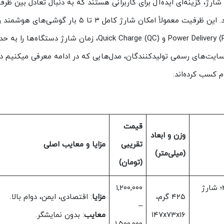
قابلیت فست شارژ، گزینه‌ای ایده‌آل برای کاربرانی هستند که به دنبال تعادل بین ظر
بالا، سرعت شارژ سریع و قابلیت حمل آسان می‌گردند. این ظرفیت معمولاً امکان شارژ کامل ۳ تا ۵ بار گوشی‌های هوشمن
فراهم می‌کند و با پشتیبانی از فناوری‌هایی مانند Power Delivery (PD) و Quick Charge (QC)، زمان شارژ دستگاه‌ها
سایت‌های رسمی تولیدکنندگان، مدل‌هایی که در ادامه معرفی میکنیم در
قیمت
وزن و ابعاد
تقریبی
مزایا و معایب اصلی
(میلی‌متر)
(تومان)
۲x USB-A، ۱x USB-C؛ شارژ
۱,۲۰۰,۰۰۰
۴۲۵ گرم،
مزایا
: اقتصادی، ایمن، دوام بالا.
–
۱۴۷x۷۳x۱۶
معایب
: بدون نمایشگر.