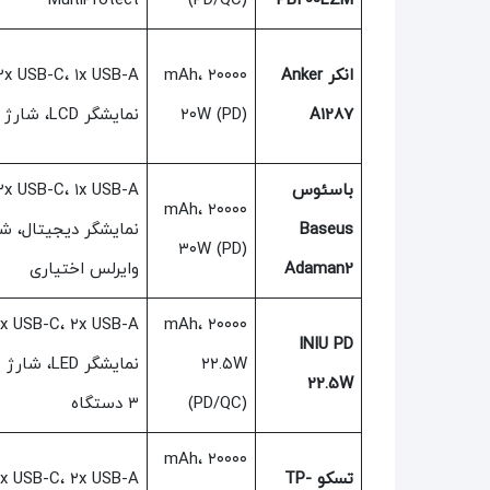
MultiProtect
(PD/QC)
PB200LZM
انکر Anker
۲۰۰۰۰ mAh،
A1287
۲۰W (PD)
نمایشگر LCD، شارژ لپ‌تاپ
باسئوس
۲۰۰۰۰ mAh،
Baseus
نمایشگر دیجیتال، ش
۳۰W (PD)
Adaman2
وایرلس اختیاری
۲۰۰۰۰ mAh،
INIU PD
۲۲.۵W
نمایشگر LED،
22.5W
(PD/QC)
۳ دستگاه
۲۰۰۰۰ mAh،
تسکو TP-