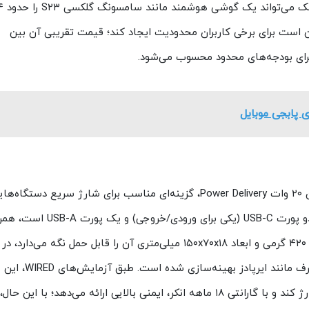
ن است برای برخی کاربران محدودیت ایجاد کند؛ قیمت تقریبی آن بین
این پاوربانک با ظرفیت ۲۰۰۰۰ میلی‌آمپرساعتی و توان ۲۰ وات Power Delivery، گزینه‌ای مناسب برای شارژ سریع دستگاه‌
مانند آیفون ۱۵ یا مک‌بوک ایر است. این مدل شامل دو پورت USB-C (یکی برای ورودی/خروج
نمایشگر LCD برای نشان دادن دقیق سطح باتری. وزن ۴۲۰ گرمی و ابعاد ۱۵۰x۷۰x۱۸ میلی‌متری آن را قابل حمل نگه می‌د
که فناوری Trickle-Charging برای دستگاه‌های کم‌مصرف مانند ایرپادز بهینه‌سازی شده است. طبق آزمایش‌های WIRED، این
پاوربانک می‌تواند یک آیپد مینی را بیش از دو بار شارژ کند و با گارانتی ۱۸ ماهه انکر، ایمنی بالایی ارائه می‌دهد؛ با ای