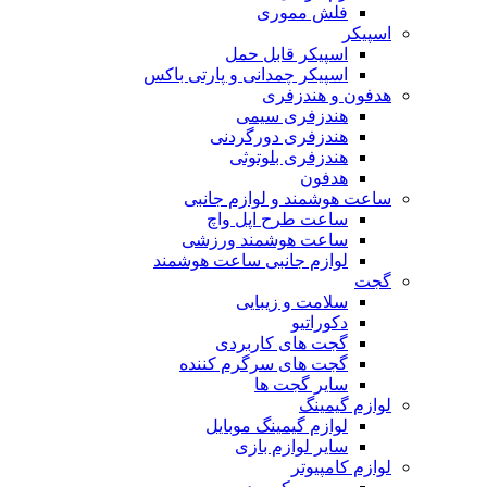
فلش مموری
اسپیکر
اسپیکر قابل حمل
اسپیکر چمدانی و پارتی باکس
هدفون و هندزفری
هندزفری سیمی
هندزفری دورگردنی
هندزفری بلوتوثی
هدفون
ساعت هوشمند و لوازم جانبی
ساعت طرح اپل واچ
ساعت هوشمند ورزشی
لوازم جانبی ساعت هوشمند
گجت
سلامت و زیبایی
دکوراتیو
گجت های کاربردی
گجت های سرگرم کننده
سایر گجت ها
لوازم گیمینگ
لوازم گیمینگ موبایل
سایر لوازم بازی
لوازم کامپیوتر