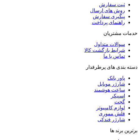
ثبت سفارش
روش‌ های ارسال
پیگیری سفارش
راهنمای پرداخت
خدمات مشتریان
سوالات متداول
شرایط بازگشت کالا
تماس با ما
دسته بندی های پرطرفدار
پاور بانک
شارژر موبایل
ساعت هوشمند
اسپیکر
گجت
لوازم کامپیوتر
فلش مموری
شارژر فندکی
برترین برند ها