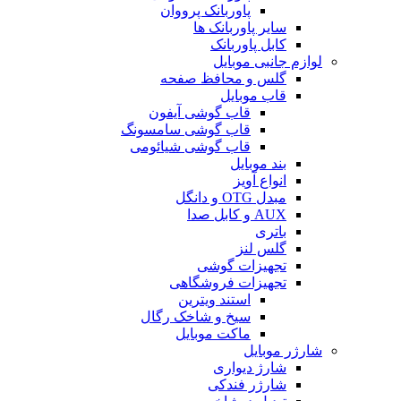
پاوربانک پرووان
سایر پاوربانک ها
کابل پاوربانک
لوازم جانبی موبایل
گلس و محافظ صفحه
قاب موبایل
قاب گوشی آیفون
قاب گوشی سامسونگ
قاب گوشی شیائومی
بند موبایل
انواع آویز
مبدل OTG و دانگل
AUX و کابل صدا
باتری
گلس لنز
تجهیزات گوشی
تجهیزات فروشگاهی
استند ویترین
سیخ و شاخک رگال
ماکت موبایل
شارژر موبایل
شارژ دیواری
شارژر فندکی