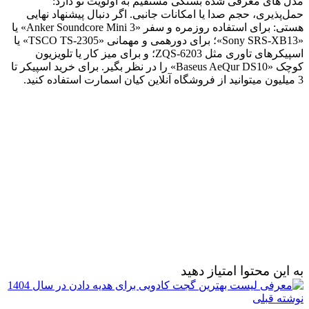
مدل‌ های معرفی‌ شده بستگی مستقیم به اولویت تو دارد:
حمل‌پذیری، حجم صدا یا امکانات جانبی. اگر دنبال پیشنهاد نهایی
هستی: برای استفاده روزمره و سفر «Anker Soundcore Mini 3» یا
«Sony SRS‑XB13»؛ برای دورهمی و مهمانی «TSCO TS‑2305» یا
اسپیکرهای تاوری مثل ZQS‑6203؛ و برای میز کار یا تلویزیون
کوچک «Baseus AeQur DS10» را در نظر بگیر. برای خرید اسپیکر تا
3 میلیون میتوانید از فروشگاه آنلاین کیان اسمارت استفاده کنید.
به این محتوا امتیاز دهید
نوشته قبلی