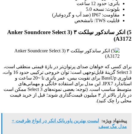
باتری: حدود 12 ساعت
بلوتوث: نسخه 5.0
مقاومت: IP67 (ضد آب و گردوغبار)
قابلیت TWS: نامشخص
5) انکر ساندکور سِلکت ۳ (Anker Soundcore Select 3
A3172)
برای کسی که خواهان صدای پرتوان‌تر در بازهٔ قیمتی منطقی است،
Select 3 گزینهٔ قابل‌توجهی است: توان خروجی ترکیبی حدود 16 وات،
فناوری BassUp برای تقویت بیس، عمر باتری تا ~20 ساعت و
استاندارد IPX7. این مدل برای استفاده خانگی و مهمانی‌های
متوسط مناسب است. (توجه: بعضی نمونه‌های Select 3 ممکن است
در بازار بالاتر از ۳ میلیون قیمت‌گذاری شوند؛ قبل از خرید قیمت
محلی را چک کنید).
پیشنهاد ویژه:
لیست بهترین پاوربانک انکر در انواع ظرفیت +
مدل مگ سیف