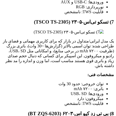
ورودی‌ها: USB-C و AUX
نورپردازی: RGB
قابلیت TWS: نامشخص
7) تسکو تی‌اس-۲۳۰۵ (TSCO TS-2305)
یک مدل ایرانی/متداول در بازار که برای کاربری مهمانی و فضای باز
طراحی شده: توان اسمی بالاتر (گزارش‌ها ~30 وات)، باتری بزرگ
(ظرفیت ۷۲۰۰ mAh در برخی منابع)، و امکاناتی مثل USB، SD،
رادیو و میکروفون. این اسپیکر برای کسانی که دنبال حجم صدای
زیاد و باتری قوی هستند مناسب است، اما وزن و اندازه را مد نظر
داشته باش.
مشخصات فنی:
توان خروجی: حدود 30 وات
باتری: ۷۲۰۰ mAh
ورودی‌ها: USB، SD
میکروفون: دارد
قابلیت TWS: نامشخص
8) بی‌ تی زد کیو‌ اس-۶۲۰۳ (BT ZQS-6203)