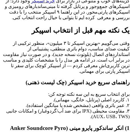
گزینه‌های خوب و متنوعی در بازار برای
خرید اسپیکر
وجود دارد: از
اسپیکرهای جمع‌وجور و پرتابل گرفته تا مینی‌ساندبارهای رومیزی و
اسپیکرهای پارتی‌محور. در این راهنما ۹ اسپیکر منتخب را با دقت
بررسی و معرفی کرده ایم تا بتوانی با خیال راحت انتخاب کنی.
یک نکته مهم قبل از انتخاب اسپیکر
وقتی می‌گوییم «بهترین اسپیکر تا ۳ میلیون»، منظور ترکیبی از
کیفیت صدای مناسب، دوام باتری منطقی، پشتیبانی از
استانداردهای اتصال (بلوتوث نسخه جدید)، و در صورت نیاز مقاومت
در برابر آب است. در ادامه هر مدل را با مشخصات کلیدی و مناسب‌
ترین کاربری‌اش معرفی کردم — از اسپیکر کوچک برای سفر تا
اسپیکر پارتی برای مهمانی.
راهنمای سریع خرید اسپیکر (چک‌ لیست ذهنی)
برای انتخاب سریع به این سه نکته توجه کن:
۱. کاربرد اصلی (پرتابل، خانگی، مهمانی).
۲. عمر باتری واقعی (مشخص شده یا میانگین استفاده).
۳. مقاومت محیطی (IPX برای ضد آب/گردوغبار) و امکانات جانبی
(AUX، USB، TWS).
1) انکر ساندکور پایرو مینی (Anker Soundcore Pyro