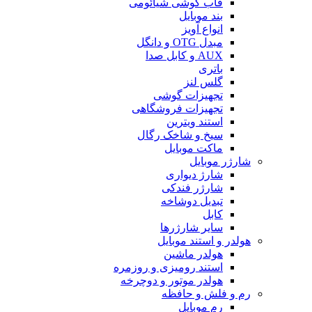
قاب گوشی شیائومی
بند موبایل
انواع آویز
مبدل OTG و دانگل
AUX و کابل صدا
باتری
گلس لنز
تجهیزات گوشی
تجهیزات فروشگاهی
استند ویترین
سیخ و شاخک رگال
ماکت موبایل
شارژر موبایل
شارژ دیواری
شارژر فندکی
تبدیل دوشاخه
کابل
سایر شارژرها
هولدر و استند موبایل
هولدر ماشین
استند رومیزی و روزمره
هولدر موتور و دوچرخه
رم و فلش و حافظه
رم موبایل