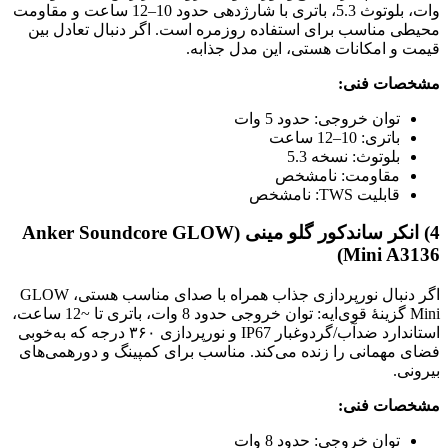
وات، بلوتوث 5.3، باتری با شارژدهی حدود 10–12 ساعت و مقاومت
محیطی مناسب برای استفاده روزمره است. اگر دنبال تعادل بین
قیمت و امکانات هستی، این مدل جذابه.
مشخصات فنی:
توان خروجی: حدود 5 وات
باتری: 10–12 ساعت
بلوتوث: نسخه 5.3
مقاومت: نامشخص
قابلیت TWS: نامشخص
4) انکر ساندکور گلو مینی (Anker Soundcore GLOW
Mini A3136)
اگر دنبال نورپردازی جذاب همراه با صدای مناسب هستی، GLOW
Mini گزینهٔ قوی‌ایه: توان خروجی حدود 8 وات، باتری تا ~12 ساعت،
استاندارد ضدآب/گردوغبار IP67 و نورپردازی ۳۶۰ درجه که به‌خوبی
فضای مهمانی را زنده می‌کند. مناسب برای کمپینگ و دورهمی‌های
بیرونی.
مشخصات فنی:
توان خروجی: حدود 8 وات