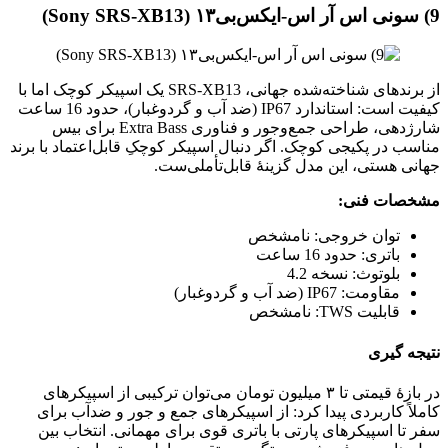
9) سونی اس‌ آر‌ اس-ایکس‌بی۱۳ (Sony SRS‑XB13)
از برندهای شناخته‌شده جهانی، SRS‑XB13 یک اسپیکر کوچک اما با
کیفیت است: استاندارد IP67 (ضد آب و گردوغبار)، حدود 16 ساعت
شارژدهی، طراحی جمع‌وجور و فناوری Extra Bass برای بیس
مناسب در پکیجی کوچک. اگر دنبال اسپیکر کوچکِ قابل‌اعتماد با برند
جهانی هستی، این مدل گزینهٔ قابل‌تأملی‌ست.
مشخصات فنی:
توان خروجی: نامشخص
باتری: حدود 16 ساعت
بلوتوث: نسخه 4.2
مقاومت: IP67 (ضد آب و گردوغبار)
قابلیت TWS: نامشخص
نتیجه‌ گیری
در بازهٔ قیمتی تا ۳ میلیون تومان می‌توان ترکیبی از اسپیکرهای
کاملاً کاربردی پیدا کرد: از اسپیکرهای جمع‌ و جور و ضدآب برای
سفر تا اسپیکرهای پارتی با باتری قوی برای مهمانی. انتخاب بین