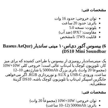
مشخصات فنی:
توان خروجی: حدود 16 وات
باتری: حدود 20 ساعت
بلوتوث: نسخه 5.0
مقاومت: IPX7 (ضد آب)
قابلیت TWS: نامشخص
6) بیسوس آکور دی‌اس۱۰ مینی ساندبار (Baseus AeQur
DS10 Mini Soundbar)
یک مینی‌ساندبار رومیزی از بیسوس با طراحی کشیده که برای میز
کار، تلویزیون کوچک یا لپ‌تاپ عالی است؛ خروجی کلی 10W+10W
(مجموعاً 20 وات)، باتری بزرگ 5000mAh با شارژدهی 10–12
ساعت، ورودی USB-C و AUX و نورپردازی RGB. اگر می‌خواهی
جایگزین اسپیکر لپ‌تاپ یا تلویزیون کوچک باشه، DS10 گزینهٔ
منطقی‌ایه.
مشخصات فنی:
توان خروجی: 10W+10W (مجموعاً 20 وات)
باتری: 5000mAh (10–12 ساعت)