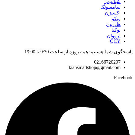
شیائومی
سامسونگ
اکسیژن
ویکو
هادرون
نوکیا
پرووان
QCY
پاسخگوی شما هستیم: همه روزه از ساعت 9:30 تا 19:00
02166720297
kiansmartshop@gmail.com
Facebook