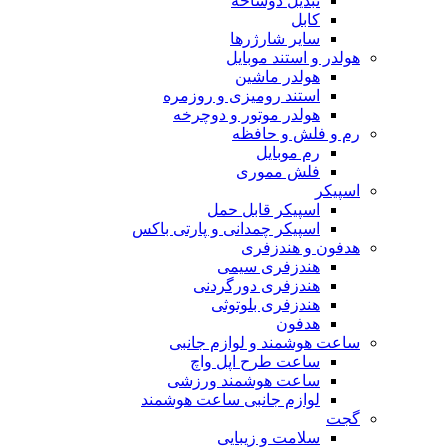
تبدیل دوشاخه
کابل
سایر شارژرها
هولدر و استند موبایل
هولدر ماشین
استند رومیزی و روزمره
هولدر موتور و دوچرخه
رم و فلش و حافظه
رم موبایل
فلش مموری
اسپیکر
اسپیکر قابل حمل
اسپیکر چمدانی و پارتی باکس
هدفون و هندزفری
هندزفری سیمی
هندزفری دورگردنی
هندزفری بلوتوثی
هدفون
ساعت هوشمند و لوازم جانبی
ساعت طرح اپل واچ
ساعت هوشمند ورزشی
لوازم جانبی ساعت هوشمند
گجت
سلامت و زیبایی