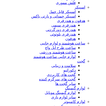
فلش مموری
اسپیکر
اسپیکر قابل حمل
اسپیکر چمدانی و پارتی باکس
هدفون و هندزفری
هندزفری سیمی
هندزفری دورگردنی
هندزفری بلوتوثی
هدفون
ساعت هوشمند و لوازم جانبی
ساعت طرح اپل واچ
ساعت هوشمند ورزشی
لوازم جانبی ساعت هوشمند
گجت
سلامت و زیبایی
دکوراتیو
گجت های کاربردی
گجت های سرگرم کننده
سایر گجت ها
لوازم گیمینگ
لوازم گیمینگ موبایل
سایر لوازم بازی
لوازم کامپیوتر