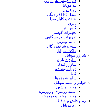
قاب گوشی شیائومی
بند موبایل
انواع آویز
مبدل OTG و دانگل
AUX و کابل صدا
باتری
گلس لنز
تجهیزات گوشی
تجهیزات فروشگاهی
استند ویترین
سیخ و شاخک رگال
ماکت موبایل
شارژر موبایل
شارژ دیواری
شارژر فندکی
تبدیل دوشاخه
کابل
سایر شارژرها
هولدر و استند موبایل
هولدر ماشین
استند رومیزی و روزمره
هولدر موتور و دوچرخه
رم و فلش و حافظه
رم موبایل