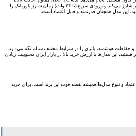
Power برای گجت‌های کوچک مثل ساعت هوشمند و وزن حدود ۶۰۰-۷۰۰ گرم، versatility بالایی می‌دهد. ظرفیت واقعی آن گوشی را تا ۶-۷ بار شارژ می‌کند و ورودی سریع (تا ۲۴ وات) زمان شارژ پاوربانک را
د، این مدل همچنان قدرتمند و قابل اعتماد است.
رکز بر دوام طولانی، برای کاربران پرمصرف عالی هستند. خروجی ۱۸-۲۲.۵ وات، ورودی سریع و حفاظت هوشمند، باتری را در شرایط مختلف سالم نگه می‌دارد.
تید، این مدل‌ها با ارزش خرید بالا در بازار ایران محبوبیت زیادی
اعتماد و تنوع مدل‌ها همیشه نقطه قوت این برند است. برای خرید