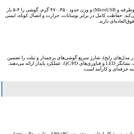
این مدل‌ها بهترین پاوربانک ۲۰۰۰۰ شیائومی و پرفروش‌ترین گزینه‌های بازار هستند. با شارژ سریع ۲۲.۵ وات، چهار پورت (USB-A، USB-C دوطرفه و MicroUSB) و وزن حدود ۳۵۰-۴۷۰ گرم، گوشی را ۴-۵ بار
وات در نسخه‌های جدید)، زمان پر شدن را کوتاه می‌کند. حفاظت کامل در برابر نوسانات، حرارت و اتصال کوتاه، ایمنی
‌العاده‌ای دارند.
برانی که سرعت اولویت‌شان است طراحی شده؛ ظرفیت ۲۰۰۰۰ میلی‌آمپرساعت با توان خروجی تا ۵۰ وات (یا ۳۳ وات در مدل‌های رایج)، شارژ سریع گوشی‌های پرچمدار و تبلت را تضمین
می‌کند. بدنه آلیاژ آلومینیوم ضدآتش با پوشش UV، سه پورت برای شارژ همزمان و وزن حدود ۴۳۰ گرم، آن را مقاوم و قابل حمل کرده است. نشانگر LED و فناوری‌های QC/PD، عملکرد پایدار ارائه می‌دهند.
بهترین پاور بانک شیائومی ۳۰۰۰۰ برای نیازهای سنگین؛ با توان ۱۸ وات و سه پورت خروجی (دو USB و Type-C)، شارژ همزمان سه دستگاه را بدون مشکل انجام می‌دهد. بدنه ABS+PC مقاوم، حالت Low