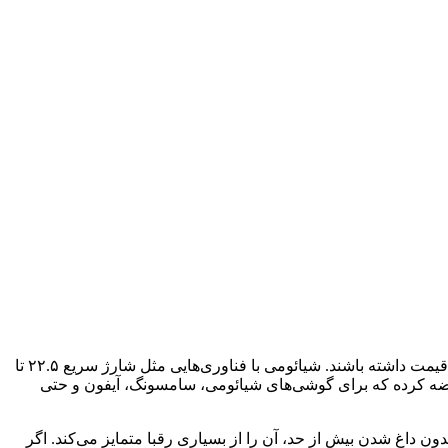
پاوربانک های شیائومی همچنان یکی از هوشمندانه‌ ترین انتخاب‌ ها برای کسانی است که می‌خواهند تعادل عالی بین ظرفیت، سرعت شارژ و قیمت داشته باشند. شیائومی با فناوری‌هایی مثل شارژ سریع ۲۲.۵ تا
منی بالا (حفاظت MultiProtect)، مدل‌های متنوعی از ۱۰۰۰۰ تا ۳۰۰۰۰ میلی‌آمپرساعت عرضه کرده که برای گوشی‌های شیائومی، سامسونگ، آیفون و حتی
ون داغ شدن بیش از حد، آن را از بسیاری رقبا متمایز می‌کند. اگر