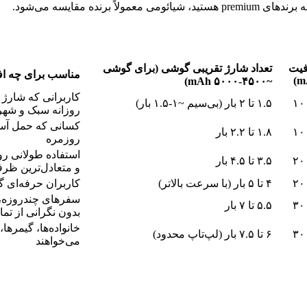
ده مقایسه می‌شود.
یت
تعداد شارژ تقریبی گوشی (برای گوشی
مناسب برای چه افر
~۴۵۰۰-۵۰۰۰ mAh)
۱۰
۱.۵ تا ۲ بار (بی‌سیم ~۱-۱.۵ بار)
روزانه سبک و شه
کسانی که حمل آسا
۱۰
۱.۸ تا ۲.۲ بار
روزمره
استفاده طولانی رو
۲۰
۳.۵ تا ۴.۵ بار
و متعادل‌ترین ظر
۲۰
۴ تا ۵ بار (با سرعت بالاتر)
کاربران حرفه‌ای گ
سفرهای چندروزه، 
۳۰
۵.۵ تا ۷ بار
بدون نگرانی از تم
خانواده‌ها، گیمر
۳۰
۶ تا ۷.۵ بار (لپ‌تاپ محدود)
می‌خواهند