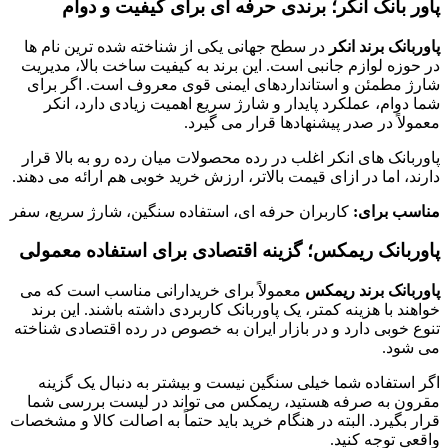
پاور بانک انکر؛ برندی حرفه ای برای کیفیت و دوام
پاوربانک برند انکر
در سطح جهانی یکی از شناخته شده ترین نام ها
در حوزه لوازم جانبی است. این برند به کیفیت ساخت بالا، مدیریت
شارژ مطمئن و استانداردهای ایمنی قوی معروف است. اگر برای
شما دوام، عملکرد پایدار و شارژ سریع اهمیت زیادی دارد، انکر
معمولاً در صدر پیشنهادها قرار می گیرد.
پاوربانک های انکر اغلب در رده محصولات میان رده رو به بالا قرار
دارند، اما در ازای قیمت بالاتر، ارزش خرید خوبی هم ارائه می دهند.
مناسب برای:
کاربران حرفه ای، استفاده سنگین، شارژ سریع، سفر
پاوربانک ریمکس؛ گزینه اقتصادی برای استفاده معمولی
پاوربانک برند ریمکس
معمولاً برای خریدارانی مناسب است که می
خواهند با هزینه کمتر، یک پاوربانک کاربردی داشته باشند. این برند
تنوع خوبی دارد و در بازار ایران به خصوص در رده اقتصادی شناخته
می شود.
اگر استفاده شما خیلی سنگین نیست و بیشتر به دنبال یک گزینه
مقرون به صرفه هستید، ریمکس می تواند در لیست بررسی شما
قرار بگیرد. البته در هنگام خرید باید حتماً به اصالت کالا و مشخصات
واقعی توجه کنید.