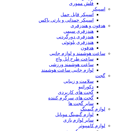
فلش مموری
اسپیکر
اسپیکر قابل حمل
اسپیکر چمدانی و پارتی باکس
هدفون و هندزفری
هندزفری سیمی
هندزفری دورگردنی
هندزفری بلوتوثی
هدفون
ساعت هوشمند و لوازم جانبی
ساعت طرح اپل واچ
ساعت هوشمند ورزشی
لوازم جانبی ساعت هوشمند
گجت
سلامت و زیبایی
دکوراتیو
گجت های کاربردی
گجت های سرگرم کننده
سایر گجت ها
لوازم گیمینگ
لوازم گیمینگ موبایل
سایر لوازم بازی
لوازم کامپیوتر