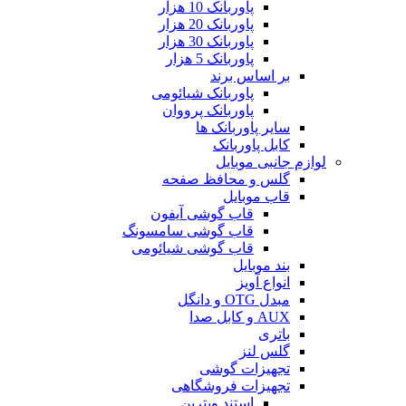
پاوربانک 10 هزار
پاوربانک 20 هزار
پاوربانک 30 هزار
پاوربانک 5 هزار
بر اساس برند
پاوربانک شیائومی
پاوربانک پرووان
سایر پاوربانک ها
کابل پاوربانک
لوازم جانبی موبایل
گلس و محافظ صفحه
قاب موبایل
قاب گوشی آیفون
قاب گوشی سامسونگ
قاب گوشی شیائومی
بند موبایل
انواع آویز
مبدل OTG و دانگل
AUX و کابل صدا
باتری
گلس لنز
تجهیزات گوشی
تجهیزات فروشگاهی
استند ویترین