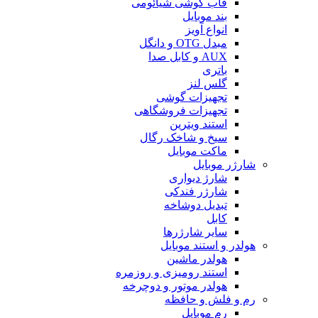
قاب گوشی شیائومی
بند موبایل
انواع آویز
مبدل OTG و دانگل
AUX و کابل صدا
باتری
گلس لنز
تجهیزات گوشی
تجهیزات فروشگاهی
استند ویترین
سیخ و شاخک رگال
ماکت موبایل
شارژر موبایل
شارژ دیواری
شارژر فندکی
تبدیل دوشاخه
کابل
سایر شارژرها
هولدر و استند موبایل
هولدر ماشین
استند رومیزی و روزمره
هولدر موتور و دوچرخه
رم و فلش و حافظه
رم موبایل