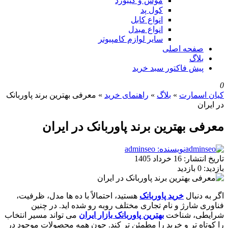
موس و کیبورد
کول پد
انواع کابل
انواع مبدل
سایر لوازم کامپیوتر
صفحه اصلی
بلاگ
پیش فاکتور سبد خرید
0
کیان اسمارت
»
بلاگ
»
راهنمای خرید
»
معرفی بهترین برند پاوربانک
در ایران
معرفی بهترین برند پاوربانک در ایران
نویسنده: adminseo
تاریخ انتشار:
16 خرداد 1405
بازدید:
0 بازدید
اگر به دنبال
خرید پاوربانک
هستید، احتمالاً با ده ها مدل، ظرفیت،
فناوری شارژ و نام تجاری مختلف روبه رو شده اید. در چنین
شرایطی، شناخت
بهترین پاوربانک بازار ایران
می تواند مسیر انتخاب
را کوتاه تر و خرید را مطمئن تر کند. چون همه محصولات موجود در