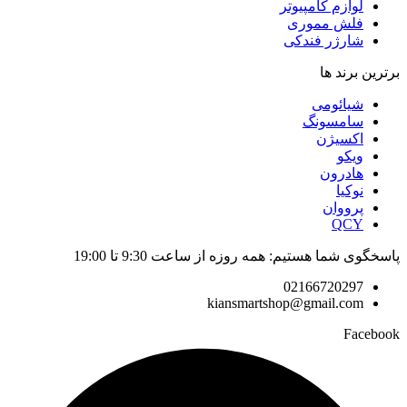
لوازم کامپیوتر
فلش مموری
شارژر فندکی
برترین برند ها
شیائومی
سامسونگ
اکسیژن
ویکو
هادرون
نوکیا
پرووان
QCY
پاسخگوی شما هستیم: همه روزه از ساعت 9:30 تا 19:00
02166720297
kiansmartshop@gmail.com
Facebook