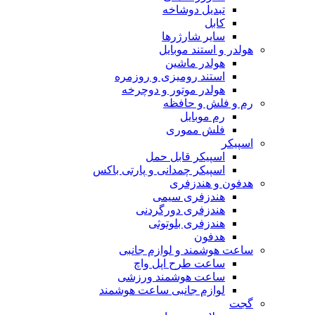
تبدیل دوشاخه
کابل
سایر شارژرها
هولدر و استند موبایل
هولدر ماشین
استند رومیزی و روزمره
هولدر موتور و دوچرخه
رم و فلش و حافظه
رم موبایل
فلش مموری
اسپیکر
اسپیکر قابل حمل
اسپیکر چمدانی و پارتی باکس
هدفون و هندزفری
هندزفری سیمی
هندزفری دورگردنی
هندزفری بلوتوثی
هدفون
ساعت هوشمند و لوازم جانبی
ساعت طرح اپل واچ
ساعت هوشمند ورزشی
لوازم جانبی ساعت هوشمند
گجت