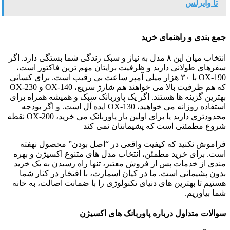
تا وایرلس
جمع بندی و راهنمای خرید
انتخاب میان این ۸ مدل به نیاز و سبک زندگی شما بستگی دارد. اگر
سفرهای طولانی دارید و ظرفیت برایتان مهم ترین فاکتور است،
OX-190 با ۳۰ هزار میلی آمپر ساعت بی رقیب است. برای کسانی
که هم ظرفیت بالا می خواهند هم شارژ سریع، OX-140 و OX-230
بهترین گزینه ها هستند. اگر یک پاوربانک سبک و همیشه همراه برای
استفاده روزانه می خواهید، OX-130 ایده آل است. و اگر بودجه
محدودتری دارید یا برای اولین بار پاوربانک می خرید، OX-200 نقطه
شروع مطمئنی است که پشیمانتان نمی کند
فراموش نکنید که کیفیت واقعی در “اصل بودن” محصول نهفته
است. برای خرید مطمئن، انتخاب مدل های متنوع اکسیژن و بهره
مندی از خدمات پس از فروش معتبر، تنها راه رسیدن به یک خرید
بدون پشیمانی است. ما در کیان اسمارت، با افتخار در کنار شما
هستیم تا بهترین های دنیای تکنولوژی را با ضمانت اصالت، به خانه
شما بیاوریم.
سوالات متداول درباره پاوربانک های اکسیژن