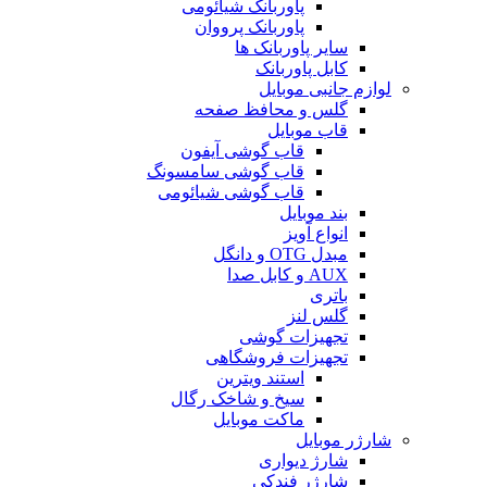
پاوربانک شیائومی
پاوربانک پرووان
سایر پاوربانک ها
کابل پاوربانک
لوازم جانبی موبایل
گلس و محافظ صفحه
قاب موبایل
قاب گوشی آیفون
قاب گوشی سامسونگ
قاب گوشی شیائومی
بند موبایل
انواع آویز
مبدل OTG و دانگل
AUX و کابل صدا
باتری
گلس لنز
تجهیزات گوشی
تجهیزات فروشگاهی
استند ویترین
سیخ و شاخک رگال
ماکت موبایل
شارژر موبایل
شارژ دیواری
شارژر فندکی