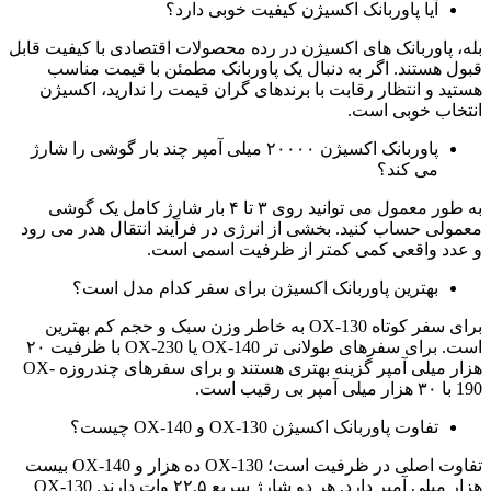
آیا پاوربانک اکسیژن کیفیت خوبی دارد؟
بله، پاوربانک های اکسیژن در رده محصولات اقتصادی با کیفیت قابل
قبول هستند. اگر به دنبال یک پاوربانک مطمئن با قیمت مناسب
هستید و انتظار رقابت با برندهای گران قیمت را ندارید، اکسیژن
انتخاب خوبی است.
پاوربانک اکسیژن ۲۰۰۰۰ میلی آمپر چند بار گوشی را شارژ
می کند؟
به طور معمول می توانید روی ۳ تا ۴ بار شارژ کامل یک گوشی
معمولی حساب کنید. بخشی از انرژی در فرآیند انتقال هدر می رود
و عدد واقعی کمی کمتر از ظرفیت اسمی است.
بهترین پاوربانک اکسیژن برای سفر کدام مدل است؟
برای سفر کوتاه OX-130 به خاطر وزن سبک و حجم کم بهترین
است. برای سفرهای طولانی تر OX-140 یا OX-230 با ظرفیت ۲۰
هزار میلی آمپر گزینه بهتری هستند و برای سفرهای چندروزه OX-
190 با ۳۰ هزار میلی آمپر بی رقیب است.
تفاوت پاوربانک اکسیژن OX-130 و OX-140 چیست؟
تفاوت اصلی در ظرفیت است؛ OX-130 ده هزار و OX-140 بیست
هزار میلی آمپر دارد. هر دو شارژ سریع ۲۲.۵ وات دارند. OX-130