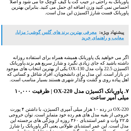
پاوربانک به راحتی در جیب کت یا کیف کوچک جا می شود و اصلاً
احساس نمی کنید وزن اضافه ای حمل می کنید. بنابراین بهترین
پاوربانک فست شارژ اکسیژن این مدل است.
پیشنهاد ویژه:
معرفی بهترین برند های گلس گوشی؛ مزایا،
معایب و راهنمای خرید
اگر می خواهید یک پاوربانک همیشه همراه برای استفاده روزانه
داشته باشید که جای زیادی نگیرد و شارژ سریع هم بزند،پاوربانک
اکسیژن 22.5 وات مدل OX-130 یکی از بهترین انتخاب های موجود
در بازار است. این مدل برای دانشجویان، افراد شاغل و کسانی که
اهل پیاده روی و گشت وگذار شهری هستند بسیار مناسب است.
۷. پاوربانک اکسیژن مدل OX-220 | ظرفیت ۱۰,۰۰۰
میلی آمپر ساعت
OX-220 در رده ۱۰ هزار میلی آمپری اکسیژن، با داشتن ۴ پورت
خروجی از بقیه مدل های هم رده خود متمایز است. توان خروجی
۲۲.۵ وات و عمر استندبای ۳۶۰ روزه از ویژگی های برجسته این
مدل است. این عمر استندبای طولانی یعنی اگر پاوربانک را شارژ