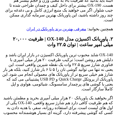
البته باید بدانید که ظرفیت بالا به معنی وزن و حجم بیشتر هم
هست. OX-190 بیشتر برای داخل کیف و چمدان طراحی شده تا
جیب شلوار. اگر می خواهید یک منبع انرژی کامل و بی دغدغه برای
چند روز داشته باشید، این پاوربانک بهترین سرمایه گذاری ممکن
است.
همچنین بخوانید:
معرفی بهترین برند پاوربانک در ایران
۲. پاوربانک اکسیژن مدل OX-140 | ظرفیت ۲۰,۰۰۰
میلی آمپر ساعت | توان ۲۲.۵ وات
OX-140 شاید محبوب ترین پاوربانک اکسیژن در بازار ایران باشد و
دلیلش هم روشن است؛ ترکیب ظرفیت ۲۰ هزار میلی آمپری با
فناوری شارژ سریع ۲۲.۵ وات یک نقطه شیرین واقعی است. این
یعنی نه تنها می توانید گوشی تان را ۵ تا ۶ بار شارژ کنید، بلکه هر بار
شارژ هم خیلی سریع تر از پاوربانک های معمولی انجام می شود. این
پاوربانک از پروتکل Quick Charge و USB PD پشتیبانی می کند که
یعنی با گوشی های پرچمدار سامسونگ، شیائومی، هواوی و اپل
کاملاً سازگار است.
اگر بخواهید یک پاوربانک ۲۰ هزار میلی آمپری بخرید و مطمئن باشید
که هم ظرفیت کافی دارد هم شارژ سریع واقعی، OX-140 یکی از
اول های لیست است. برای استفاده روزانه، سفر، یا هدیه دادن به
کسی که گوشی پیشرفته دارد، گزینه ای بسیار هوشمندانه محسوب