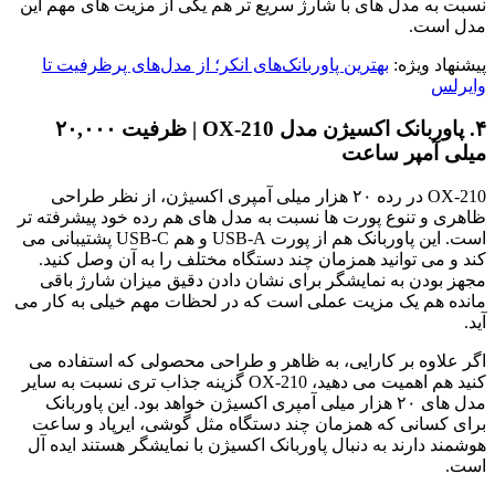
نسبت به مدل های با شارژ سریع تر هم یکی از مزیت های مهم این
مدل است.
پیشنهاد ویژه:
بهترین پاوربانک‌های انکر؛ از مدل‌های پرظرفیت تا
وایرلس
۴. پاوربانک اکسیژن مدل OX-210 | ظرفیت ۲۰,۰۰۰
میلی آمپر ساعت
OX-210 در رده ۲۰ هزار میلی آمپری اکسیژن، از نظر طراحی
ظاهری و تنوع پورت ها نسبت به مدل های هم رده خود پیشرفته تر
است. این پاوربانک هم از پورت USB-A و هم USB-C پشتیبانی می
کند و می توانید همزمان چند دستگاه مختلف را به آن وصل کنید.
مجهز بودن به نمایشگر برای نشان دادن دقیق میزان شارژ باقی
مانده هم یک مزیت عملی است که در لحظات مهم خیلی به کار می
آید.
اگر علاوه بر کارایی، به ظاهر و طراحی محصولی که استفاده می
کنید هم اهمیت می دهید، OX-210 گزینه جذاب تری نسبت به سایر
مدل های ۲۰ هزار میلی آمپری اکسیژن خواهد بود. این پاوربانک
برای کسانی که همزمان چند دستگاه مثل گوشی، ایرپاد و ساعت
هوشمند دارند به دنبال پاوربانک اکسیژن با نمایشگر هستند ایده آل
است.