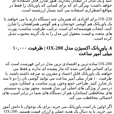
کنید و یک سال در کیفتان بگذارید، هنوز شارژ قابل استفاده ای
خواهد داشت؛ ویژگی ای که برای کسانی که پاوربانک را فقط در
مواقع اضطراری استفاده می کنند بسیار ارزشمند است.
OX-220 برای افرادی که همزمان چند دستگاه دارند یا می خواهند با
یک پاوربانک هم گوشی خودشان و هم گوشی همراهشان را شارژ
کنند، انتخاب هوشمندانه ای است. ترکیب ظرفیت مناسب، پورت
های متعدد و قیمت معقول این مدل را به یک گزینه محبوب تبدیل
کرده است.
۸. پاوربانک اکسیژن مدل OX-200 | ظرفیت ۱۰,۰۰۰
میلی آمپر ساعت
OX-200 ساده ترین و اقتصادی ترین مدل در این فهرست است که
برای کسانی طراحی شده که نیاز پیچیده ای ندارند و فقط می
خواهند یک پاوربانک قابل اعتماد و مقرون به صرفه داشته باشند. با
ظرفیت ۱۰ هزار میلی آمپر ساعت می توانید گوشی تان را دو تا سه
بار شارژ کنید. طراحی جمع وجور، وزن مناسب و عملکرد بدون
دردسر از ویژگی های اصلی این مدل هستند. مجهز بودن به سیستم
های محافظتی استاندارد هم از دستگاه های شما در برابر آسیب های
احتمالی محافظت می کند.
اگر اولین بار است پاوربانک می خرید، برای یک نوجوان یا دانش آموز
می خرید، یا به دنبال یک هدیه عملی و ارزان قیمت هستید، OX-200