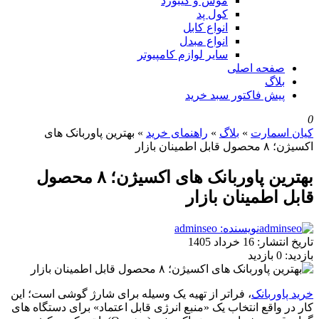
موس و کیبورد
کول پد
انواع کابل
انواع مبدل
سایر لوازم کامپیوتر
صفحه اصلی
بلاگ
پیش فاکتور سبد خرید
0
کیان اسمارت
»
بلاگ
»
راهنمای خرید
»
بهترین پاوربانک های
اکسیژن؛ ۸ محصول قابل اطمینان بازار
بهترین پاوربانک های اکسیژن؛ ۸ محصول
قابل اطمینان بازار
نویسنده: adminseo
تاریخ انتشار:
16 خرداد 1405
بازدید:
0 بازدید
خرید پاوربانک
، فراتر از تهیه یک وسیله برای شارژ گوشی است؛ این
کار در واقع انتخاب یک «منبع انرژی قابل اعتماد» برای دستگاه های