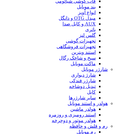
قاب گوشی شیائومی
بند موبایل
انواع آویز
مبدل OTG و دانگل
AUX و کابل صدا
باتری
گلس لنز
تجهیزات گوشی
تجهیزات فروشگاهی
استند ویترین
سیخ و شاخک رگال
ماکت موبایل
شارژر موبایل
شارژ دیواری
شارژر فندکی
تبدیل دوشاخه
کابل
سایر شارژرها
هولدر و استند موبایل
هولدر ماشین
استند رومیزی و روزمره
هولدر موتور و دوچرخه
رم و فلش و حافظه
رم موبایل