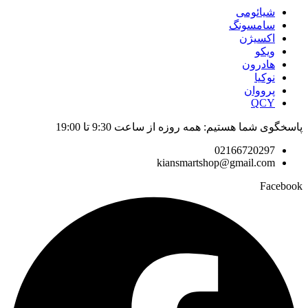
شیائومی
سامسونگ
اکسیژن
ویکو
هادرون
نوکیا
پرووان
QCY
پاسخگوی شما هستیم: همه روزه از ساعت 9:30 تا 19:00
02166720297
kiansmartshop@gmail.com
Facebook