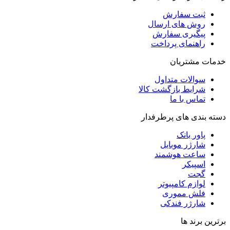
ثبت سفارش
روش‌ های ارسال
پیگیری سفارش
راهنمای پرداخت
خدمات مشتریان
سوالات متداول
شرایط بازگشت کالا
تماس با ما
دسته بندی های پرطرفدار
پاور بانک
شارژر موبایل
ساعت هوشمند
اسپیکر
گجت
لوازم کامپیوتر
فلش مموری
شارژر فندکی
برترین برند ها