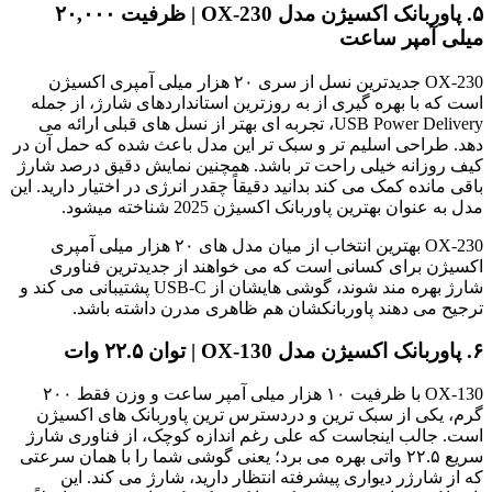
۵. پاوربانک اکسیژن مدل OX-230 | ظرفیت ۲۰,۰۰۰
میلی آمپر ساعت
OX-230 جدیدترین نسل از سری ۲۰ هزار میلی آمپری اکسیژن
است که با بهره گیری از به روزترین استانداردهای شارژ، از جمله
USB Power Delivery، تجربه ای بهتر از نسل های قبلی ارائه می
دهد. طراحی اسلیم تر و سبک تر این مدل باعث شده که حمل آن در
کیف روزانه خیلی راحت تر باشد. همچنین نمایش دقیق درصد شارژ
باقی مانده کمک می کند بدانید دقیقاً چقدر انرژی در اختیار دارید. این
مدل به عنوان بهترین پاوربانک اکسیژن 2025 شناخته میشود.
OX-230 بهترین انتخاب از میان مدل های ۲۰ هزار میلی آمپری
اکسیژن برای کسانی است که می خواهند از جدیدترین فناوری
شارژ بهره مند شوند، گوشی هایشان از USB-C پشتیبانی می کند و
ترجیح می دهند پاوربانکشان هم ظاهری مدرن داشته باشد.
۶. پاوربانک اکسیژن مدل OX-130 | توان ۲۲.۵ وات
OX-130 با ظرفیت ۱۰ هزار میلی آمپر ساعت و وزن فقط ۲۰۰
گرم، یکی از سبک ترین و دردسترس ترین پاوربانک های اکسیژن
است. جالب اینجاست که علی رغم اندازه کوچک، از فناوری شارژ
سریع ۲۲.۵ واتی بهره می برد؛ یعنی گوشی شما را با همان سرعتی
که از شارژر دیواری پیشرفته انتظار دارید، شارژ می کند. این