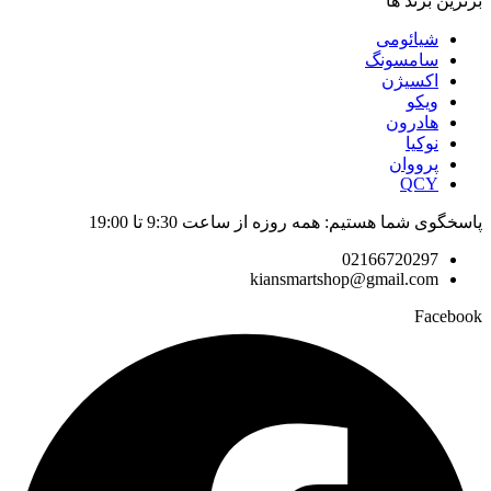
برترین برند ها
شیائومی
سامسونگ
اکسیژن
ویکو
هادرون
نوکیا
پرووان
QCY
پاسخگوی شما هستیم: همه روزه از ساعت 9:30 تا 19:00
02166720297
kiansmartshop@gmail.com
Facebook