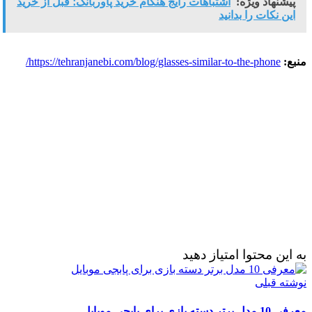
پیشنهاد ویژه:
اشتباهات رایج هنگام خرید پاوربانک؛ قبل از خرید
این نکات را بدانید
منبع:
https://tehranjanebi.com/blog/glasses-similar-to-the-phone/
به این محتوا امتیاز دهید
نوشته قبلی
معرفی 10 مدل برتر دسته بازی برای پابجی موبایل