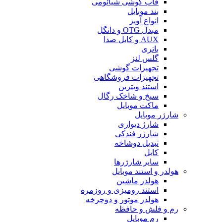
قاب گوشی شیائومی
بند موبایل
انواع آویز
مبدل OTG و دانگل
AUX و کابل صدا
باتری
گلس لنز
تجهیزات گوشی
تجهیزات فروشگاهی
استند ویترین
سیخ و شاخک رگال
ماکت موبایل
شارژر موبایل
شارژ دیواری
شارژر فندکی
تبدیل دوشاخه
کابل
سایر شارژرها
هولدر و استند موبایل
هولدر ماشین
استند رومیزی و روزمره
هولدر موتور و دوچرخه
رم و فلش و حافظه
رم موبایل