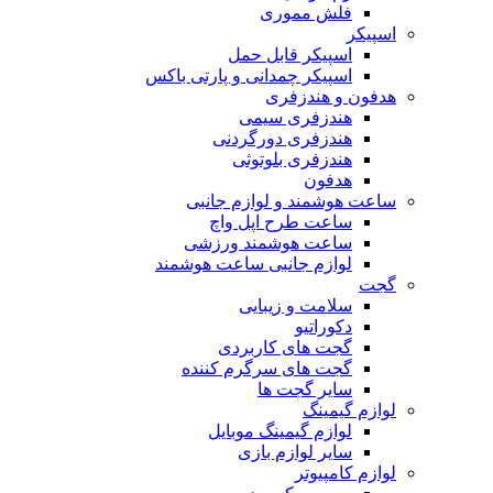
فلش مموری
اسپیکر
اسپیکر قابل حمل
اسپیکر چمدانی و پارتی باکس
هدفون و هندزفری
هندزفری سیمی
هندزفری دورگردنی
هندزفری بلوتوثی
هدفون
ساعت هوشمند و لوازم جانبی
ساعت طرح اپل واچ
ساعت هوشمند ورزشی
لوازم جانبی ساعت هوشمند
گجت
سلامت و زیبایی
دکوراتیو
گجت های کاربردی
گجت های سرگرم کننده
سایر گجت ها
لوازم گیمینگ
لوازم گیمینگ موبایل
سایر لوازم بازی
لوازم کامپیوتر