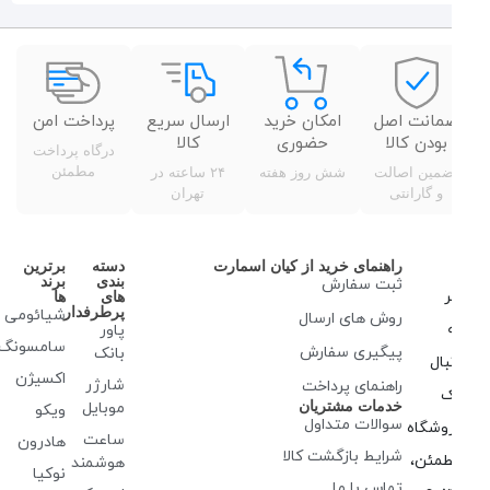
مانت اصل
امکان خرید
ارسال سریع
پرداخت امن
بودن کالا
حضوری
کالا
درگاه پرداخت
مطمئن
ضمین اصالت
شش روز هفته
۲۴ ساعته در
و گارانتی
تهران
راهنمای خرید از کیان اسمارت
دسته
برترین
بندی
برند
ثبت سفارش
ر
های
ها
پرطرفدار
شیائومی
روش‌ های ارسال
پاور
سامسونگ
پیگیری سفارش
بانک
بال
اکسیژن
شارژر
راهنمای پرداخت
ک
خدمات مشتریان
موبایل
ویکو
سوالات متداول
وشگاه
ساعت
هادرون
شرایط بازگشت کالا
مئن،
هوشمند
نوکیا
تماس با ما