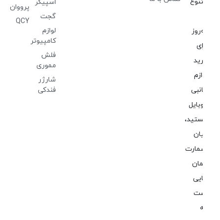
نوع
اسپیکر
پرووان
گجت
QCY
لوازم
‌روز
کامپیوتر
ای
فلش
ید
مموری
ازم
شارژر
نبی
فندکی
بایل
تید،
ان
مارت
ان
یی
ت