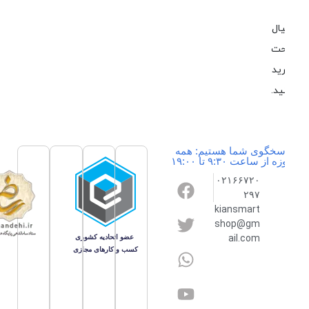
ال
حت
ید
ید.
سخگوی شما هستیم: همه
ه از ساعت ۹:۳۰ تا ۱۹:۰۰
۰۲۱۶۶۷۲۰
۲۹۷
kiansmart
shop@gm
ail.com