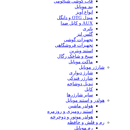
قاب گوشی شیائومی
بند موبایل
انواع آویز
مبدل OTG و دانگل
AUX و کابل صدا
باتری
گلس لنز
تجهیزات گوشی
تجهیزات فروشگاهی
استند ویترین
سیخ و شاخک رگال
ماکت موبایل
شارژر موبایل
شارژ دیواری
شارژر فندکی
تبدیل دوشاخه
کابل
سایر شارژرها
هولدر و استند موبایل
هولدر ماشین
استند رومیزی و روزمره
هولدر موتور و دوچرخه
رم و فلش و حافظه
رم موبایل