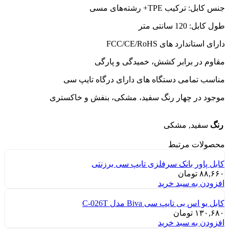
جنس کابل: ترکیب TPE+ رشته‌های مسی
طول کابل: 120 سانتی متر
دارای استاندارد های FCC/CE/RoHS
مقاوم در برابر کشش، خمیدگی و پارگی
مناسب تمامی دستگاه های دارای درگاه تایپ سی
موجود در چهار رنگ سفید، مشکی، بنفش و خاکستری
رنگ
سفید, مشکی
محصولات مرتبط
کابل پاور بانک سرفلزی تایپ سی برزنتی
۸۸,۶۶۰
تومان
افزودن به سبد خرید
کابل یو اس بی تایپ سی Biva مدل C-026T
۱۳۰,۶۸۰
تومان
افزودن به سبد خرید