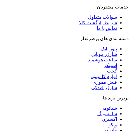
خدمات مشتریان
سوالات متداول
شرایط بازگشت کالا
تماس با ما
دسته بندی های پرطرفدار
پاور بانک
شارژر موبایل
ساعت هوشمند
اسپیکر
گجت
لوازم کامپیوتر
فلش مموری
شارژر فندکی
برترین برند ها
شیائومی
سامسونگ
اکسیژن
ویکو
هادرون