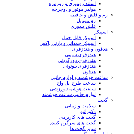
استند رومیزی و روزمره
هولدر موتور و دوچرخه
رم و فلش و حافظه
رم موبایل
فلش مموری
اسپیکر
اسپیکر قابل حمل
اسپیکر چمدانی و پارتی باکس
هدفون و هندزفری
هندزفری سیمی
هندزفری دورگردنی
هندزفری بلوتوثی
هدفون
ساعت هوشمند و لوازم جانبی
ساعت طرح اپل واچ
ساعت هوشمند ورزشی
لوازم جانبی ساعت هوشمند
گجت
سلامت و زیبایی
دکوراتیو
گجت های کاربردی
گجت های سرگرم کننده
سایر گجت ها