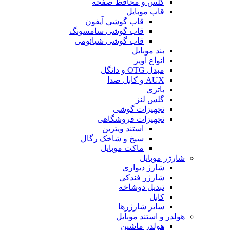
گلس و محافظ صفحه
قاب موبایل
قاب گوشی آیفون
قاب گوشی سامسونگ
قاب گوشی شیائومی
بند موبایل
انواع آویز
مبدل OTG و دانگل
AUX و کابل صدا
باتری
گلس لنز
تجهیزات گوشی
تجهیزات فروشگاهی
استند ویترین
سیخ و شاخک رگال
ماکت موبایل
شارژر موبایل
شارژ دیواری
شارژر فندکی
تبدیل دوشاخه
کابل
سایر شارژرها
هولدر و استند موبایل
هولدر ماشین