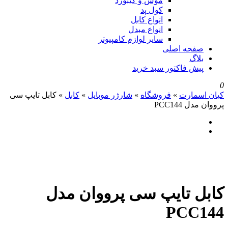
موس و کیبورد
کول پد
انواع کابل
انواع مبدل
سایر لوازم کامپیوتر
صفحه اصلی
بلاگ
پیش فاکتور سبد خرید
0
کیان اسمارت
»
فروشگاه
»
شارژر موبایل
»
کابل
»
کابل تایپ سی
پرووان مدل PCC144
کابل تایپ سی پرووان مدل
PCC144