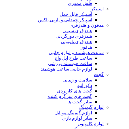
فلش مموری
اسپیکر
اسپیکر قابل حمل
اسپیکر چمدانی و پارتی باکس
هدفون و هندزفری
هندزفری سیمی
هندزفری دورگردنی
هندزفری بلوتوثی
هدفون
ساعت هوشمند و لوازم جانبی
ساعت طرح اپل واچ
ساعت هوشمند ورزشی
لوازم جانبی ساعت هوشمند
گجت
سلامت و زیبایی
دکوراتیو
گجت های کاربردی
گجت های سرگرم کننده
سایر گجت ها
لوازم گیمینگ
لوازم گیمینگ موبایل
سایر لوازم بازی
لوازم کامپیوتر