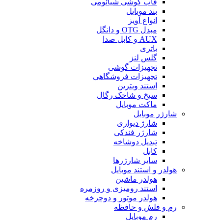
قاب گوشی شیائومی
بند موبایل
انواع آویز
مبدل OTG و دانگل
AUX و کابل صدا
باتری
گلس لنز
تجهیزات گوشی
تجهیزات فروشگاهی
استند ویترین
سیخ و شاخک رگال
ماکت موبایل
شارژر موبایل
شارژ دیواری
شارژر فندکی
تبدیل دوشاخه
کابل
سایر شارژرها
هولدر و استند موبایل
هولدر ماشین
استند رومیزی و روزمره
هولدر موتور و دوچرخه
رم و فلش و حافظه
رم موبایل