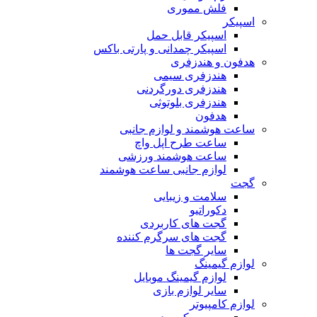
فلش مموری
اسپیکر
اسپیکر قابل حمل
اسپیکر چمدانی و پارتی باکس
هدفون و هندزفری
هندزفری سیمی
هندزفری دورگردنی
هندزفری بلوتوثی
هدفون
ساعت هوشمند و لوازم جانبی
ساعت طرح اپل واچ
ساعت هوشمند ورزشی
لوازم جانبی ساعت هوشمند
گجت
سلامت و زیبایی
دکوراتیو
گجت های کاربردی
گجت های سرگرم کننده
سایر گجت ها
لوازم گیمینگ
لوازم گیمینگ موبایل
سایر لوازم بازی
لوازم کامپیوتر