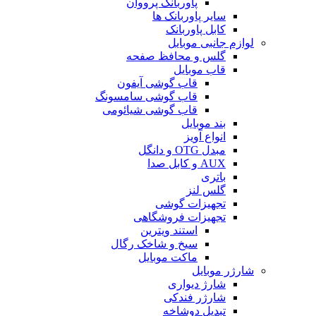
پاوربانک پرووان
سایر پاوربانک ها
کابل پاوربانک
لوازم جانبی موبایل
گلس و محافظ صفحه
قاب موبایل
قاب گوشی آیفون
قاب گوشی سامسونگ
قاب گوشی شیائومی
بند موبایل
انواع آویز
مبدل OTG و دانگل
AUX و کابل صدا
باتری
گلس لنز
تجهیزات گوشی
تجهیزات فروشگاهی
استند ویترین
سیخ و شاخک رگال
ماکت موبایل
شارژر موبایل
شارژ دیواری
شارژر فندکی
تبدیل دوشاخه