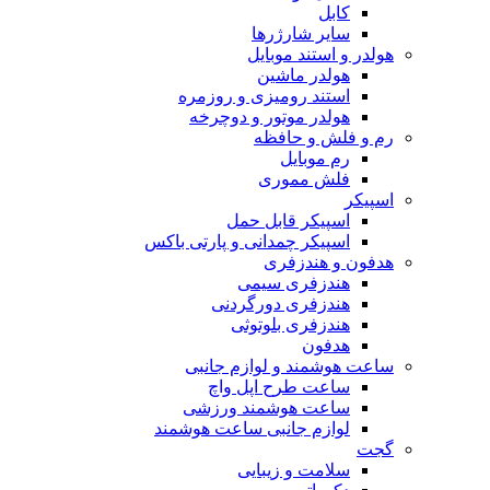
کابل
سایر شارژرها
هولدر و استند موبایل
هولدر ماشین
استند رومیزی و روزمره
هولدر موتور و دوچرخه
رم و فلش و حافظه
رم موبایل
فلش مموری
اسپیکر
اسپیکر قابل حمل
اسپیکر چمدانی و پارتی باکس
هدفون و هندزفری
هندزفری سیمی
هندزفری دورگردنی
هندزفری بلوتوثی
هدفون
ساعت هوشمند و لوازم جانبی
ساعت طرح اپل واچ
ساعت هوشمند ورزشی
لوازم جانبی ساعت هوشمند
گجت
سلامت و زیبایی