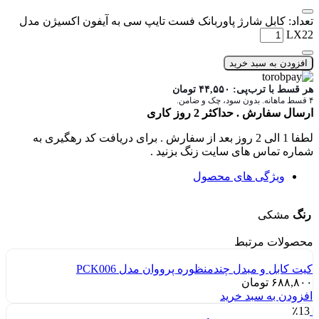
تعداد: کابل شارژ پاوربانک فست تایپ سی به آیفون اکسیژن مدل
LX22
افزودن به سبد خرید
هر قسط با ترب‌پی:
۴۴,۵۵۰
تومان
۴ قسط ماهانه. بدون سود، چک و ضامن.
ارسال سفارش . حداکثر 2 روز کاری
لطفا 1 الی 2 روز بعد از سفارش . برای دریافت کد رهگیری به
شماره تماس های سایت زنگ بزنید .
ویژگی های محصول
رنگ
مشکی
محصولات مرتبط
کیت کابل و مبدل چندمنظوره پرووان مدل PCK006
۶۸۸,۸۰۰
تومان
افزودن به سبد خرید
٪13