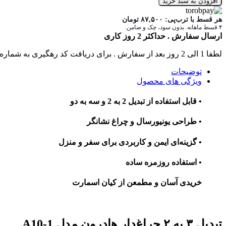
افزودن به سبد خرید
هر قسط با ترب‌پی:
۸۷,۵۰۰
تومان
۴ قسط ماهانه. بدون سود، چک و ضامن.
ارسال سفارش . حداکثر 2 روز کاری
لطفا 1 الی 2 روز بعد از سفارش . برای دریافت کد رهگیری به شماره تماس های سایت زنگ بزنید .
توضیحات
ویژگی های محصول
• قابل استفاده از تبدیل 2 به 2 و سه به دو
• طراحی یونیورسال و چراغ نشانگر
• گزینه‌ای ایمن و کاربردی برای سفر و منزل
• استفاده روزمره ساده
خریدی آسان و مطمعن از کیان اسمارت
تبدیل ۳ به ۲ چراغ‌دار هادرون مدل A10-1