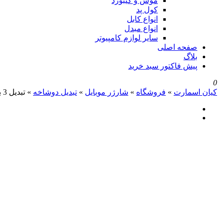
موس و کیبورد
کول پد
انواع کابل
انواع مبدل
سایر لوازم کامپیوتر
صفحه اصلی
بلاگ
پیش فاکتور سبد خرید
0
کیان اسمارت
»
فروشگاه
»
شارژر موبایل
»
تبدیل دوشاخه
»
تبدیل 3 به 2 چراغدار هادرون مدل A10-1