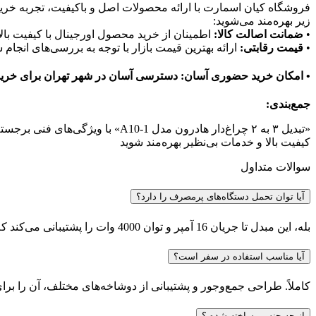
فروشگاه کیان اسمارت با ارائه محصولات اصل و باکیفیت، تجربه خریدی مطمئن و رضایت‌ب
زیر بهره‌مند می‌شوید:
•
ضمانت اصالت کالا:
اطمینان از خرید محصول اورجینال با کیفیت بالا
•
قیمت رقابتی:
ارائه بهترین قیمت بازار با توجه به بررسی‌های انجا
• امکان خرید حضوری آسان
: دسترسی آسان در شهر تهران برای خری
جمع‌بندی:
«تبدیل ۳ به ۲ چراغ‌دار هادرون مدل A10-1» با ویژگی‌های فنی برجسته، طراحی زیبا و قیمت مناسب، گزینه‌ای عالی برای استفاده در منزل، محل کار و سفر است. با خرید این محصول از
کیفیت بالا و خدمات بی‌نظیر بهره‌مند شوید
سوالات متداول
آیا توان تحمل دستگاه‌های پرمصرف را دارد؟
بله، این مبدل تا جریان 16 آمپر و توان 4000 وات را پشتیبانی می‌کند که برای بسیاری از دستگاه‌های پرمصرف کافی است.
آیا مناسب استفاده در سفر است؟
کاملاً. طراحی جمع‌وجور و پشتیبانی از دوشاخه‌های مختلف، آن را بر
از چه جنسی ساخته شده ؟