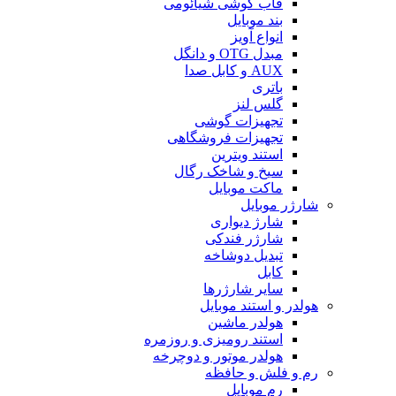
قاب گوشی شیائومی
بند موبایل
انواع آویز
مبدل OTG و دانگل
AUX و کابل صدا
باتری
گلس لنز
تجهیزات گوشی
تجهیزات فروشگاهی
استند ویترین
سیخ و شاخک رگال
ماکت موبایل
شارژر موبایل
شارژ دیواری
شارژر فندکی
تبدیل دوشاخه
کابل
سایر شارژرها
هولدر و استند موبایل
هولدر ماشین
استند رومیزی و روزمره
هولدر موتور و دوچرخه
رم و فلش و حافظه
رم موبایل