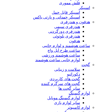
فلش مموری
اسپیکر
اسپیکر قابل حمل
اسپیکر چمدانی و پارتی باکس
هدفون و هندزفری
هندزفری سیمی
هندزفری دورگردنی
هندزفری بلوتوثی
هدفون
ساعت هوشمند و لوازم جانبی
ساعت طرح اپل واچ
ساعت هوشمند ورزشی
لوازم جانبی ساعت هوشمند
گجت
سلامت و زیبایی
دکوراتیو
گجت های کاربردی
گجت های سرگرم کننده
سایر گجت ها
لوازم گیمینگ
لوازم گیمینگ موبایل
سایر لوازم بازی
لوازم کامپیوتر