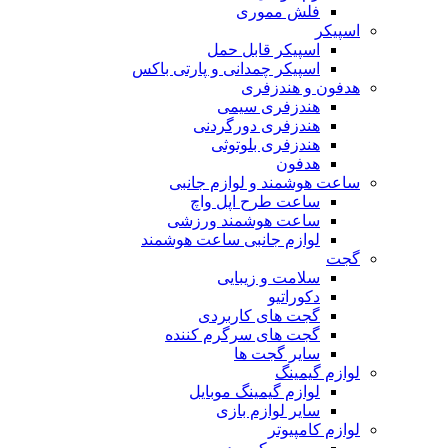
فلش مموری
اسپیکر
اسپیکر قابل حمل
اسپیکر چمدانی و پارتی باکس
هدفون و هندزفری
هندزفری سیمی
هندزفری دورگردنی
هندزفری بلوتوثی
هدفون
ساعت هوشمند و لوازم جانبی
ساعت طرح اپل واچ
ساعت هوشمند ورزشی
لوازم جانبی ساعت هوشمند
گجت
سلامت و زیبایی
دکوراتیو
گجت های کاربردی
گجت های سرگرم کننده
سایر گجت ها
لوازم گیمینگ
لوازم گیمینگ موبایل
سایر لوازم بازی
لوازم کامپیوتر