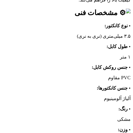
مشخصات فنی
•
نوع کانکتور:
۳.۵ میلی‌متری (نری به نری)
•
طول کابل:
۱ متر
•
جنس روکش کابل:
PVC مقاوم
•
جنس کانکتورها:
آلیاژ آلومینیوم
•
رنگ:
مشکی
•
وزن: