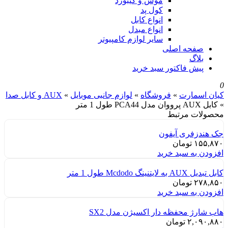
موس و کیبورد
کول پد
انواع کابل
انواع مبدل
سایر لوازم کامپیوتر
صفحه اصلی
بلاگ
پیش فاکتور سبد خرید
0
کیان اسمارت
»
فروشگاه
»
لوازم جانبی موبایل
»
AUX و کابل صدا
»
کابل AUX پرووان مدل PCA44 طول 1 متر
محصولات مرتبط
جک هندزفری آیفون
۱۵۵,۸۷۰
تومان
افزودن به سبد خرید
کابل تبدیل AUX به لایتنینگ Mcdodo طول 1 متر
۲۷۸,۸۵۰
تومان
افزودن به سبد خرید
هاب شارژ محفظه دار اکسیژن مدل SX2
۲,۰۹۰,۸۸۰
تومان