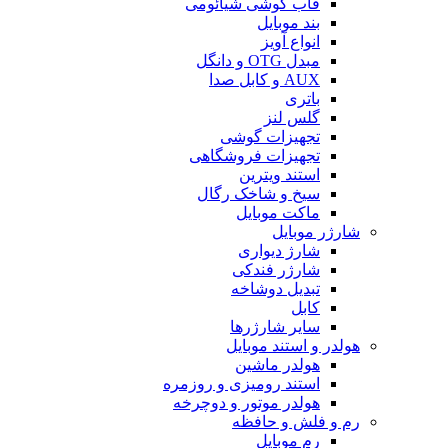
قاب گوشی شیائومی
بند موبایل
انواع آویز
مبدل OTG و دانگل
AUX و کابل صدا
باتری
گلس لنز
تجهیزات گوشی
تجهیزات فروشگاهی
استند ویترین
سیخ و شاخک رگال
ماکت موبایل
شارژر موبایل
شارژ دیواری
شارژر فندکی
تبدیل دوشاخه
کابل
سایر شارژرها
هولدر و استند موبایل
هولدر ماشین
استند رومیزی و روزمره
هولدر موتور و دوچرخه
رم و فلش و حافظه
رم موبایل