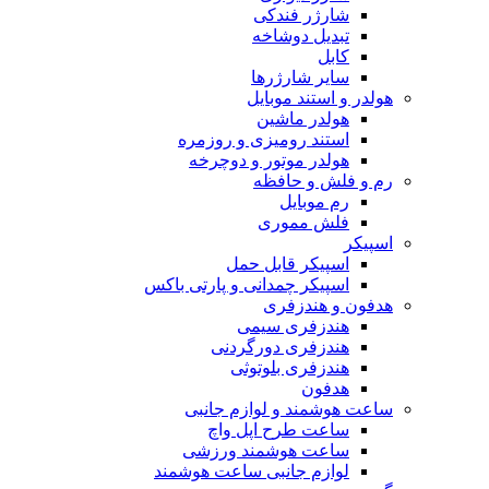
شارژر فندکی
تبدیل دوشاخه
کابل
سایر شارژرها
هولدر و استند موبایل
هولدر ماشین
استند رومیزی و روزمره
هولدر موتور و دوچرخه
رم و فلش و حافظه
رم موبایل
فلش مموری
اسپیکر
اسپیکر قابل حمل
اسپیکر چمدانی و پارتی باکس
هدفون و هندزفری
هندزفری سیمی
هندزفری دورگردنی
هندزفری بلوتوثی
هدفون
ساعت هوشمند و لوازم جانبی
ساعت طرح اپل واچ
ساعت هوشمند ورزشی
لوازم جانبی ساعت هوشمند