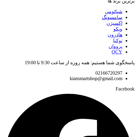
برترین برند ها
شیائومی
سامسونگ
اکسیژن
ویکو
هادرون
نوکیا
پرووان
QCY
پاسخگوی شما هستیم: همه روزه از ساعت 9:30 تا 19:00
02166720297
kiansmartshop@gmail.com
Facebook