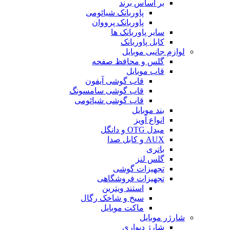
بر اساس برند
پاوربانک شیائومی
پاوربانک پرووان
سایر پاوربانک ها
کابل پاوربانک
لوازم جانبی موبایل
گلس و محافظ صفحه
قاب موبایل
قاب گوشی آیفون
قاب گوشی سامسونگ
قاب گوشی شیائومی
بند موبایل
انواع آویز
مبدل OTG و دانگل
AUX و کابل صدا
باتری
گلس لنز
تجهیزات گوشی
تجهیزات فروشگاهی
استند ویترین
سیخ و شاخک رگال
ماکت موبایل
شارژر موبایل
شارژ دیواری