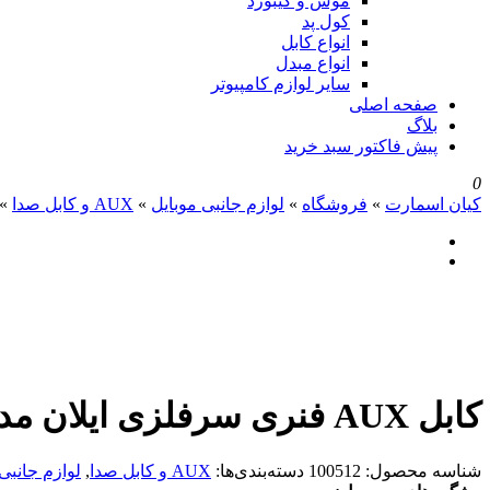
موس و کیبورد
کول پد
انواع کابل
انواع مبدل
سایر لوازم کامپیوتر
صفحه اصلی
بلاگ
پیش فاکتور سبد خرید
0
کیان اسمارت
»
فروشگاه
»
لوازم جانبی موبایل
»
AUX و کابل صدا
»
کابل AUX فنری سرفلزی ایلان مدل Ci-S900 طول 180 سانتی متر
شناسه محصول:
100512
دسته‌بندی‌ها:
AUX و کابل صدا
,
لوازم جانبی