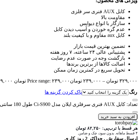
ویژگی های محصول:
کابل AUX فنری سر فلزی
مقاومت بالا
سازگار با انواع دیوایس
عدم گره خوردن و آسیب دیدن کابل
کابل aux مقاوم و با کیفیت بلند
تضمین بهترین قیمت بازار
پشتیبانی عالی ۲۴ ساعته، ۷ روز هفته
بازگشت وجه در صورت عدم رضایت
اصالت کالاها از برترین برندها
تحویل سریع در کمترین زمان ممکن
۳۲۹,۰۰۰
تومان
–
۲۳۹,۰۰۰
تومان
Price range: ۲۳۹,۰۰۰ تومان through ۳۲۹,۰۰۰ تومان
رنگ
پاک کردن گزینه ها
تعداد: کابل AUX فنری سرفلزی ایلان مدل Ci-S900 طول 180 سانتی متر
افزودن به سبد خرید
هر قسط با ترب‌پی:
۸۲,۲۵۰
تومان
۴ قسط ماهانه. بدون سود، چک و ضامن.
ارسال سفارش . حداکثر 2 روز کاری