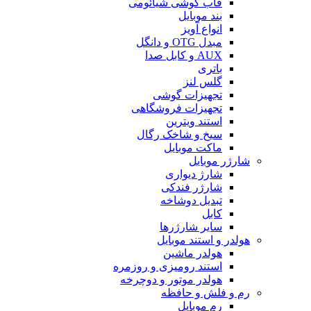
قاب گوشی شیائومی
بند موبایل
انواع آویز
مبدل OTG و دانگل
AUX و کابل صدا
باتری
گلس لنز
تجهیزات گوشی
تجهیزات فروشگاهی
استند ویترین
سیخ و شاخک رگال
ماکت موبایل
شارژر موبایل
شارژ دیواری
شارژر فندکی
تبدیل دوشاخه
کابل
سایر شارژرها
هولدر و استند موبایل
هولدر ماشین
استند رومیزی و روزمره
هولدر موتور و دوچرخه
رم و فلش و حافظه
رم موبایل