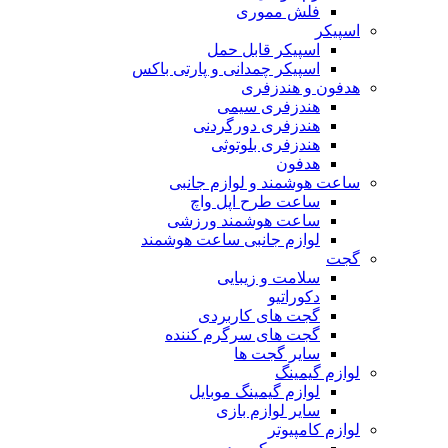
فلش مموری
اسپیکر
اسپیکر قابل حمل
اسپیکر چمدانی و پارتی باکس
هدفون و هندزفری
هندزفری سیمی
هندزفری دورگردنی
هندزفری بلوتوثی
هدفون
ساعت هوشمند و لوازم جانبی
ساعت طرح اپل واچ
ساعت هوشمند ورزشی
لوازم جانبی ساعت هوشمند
گجت
سلامت و زیبایی
دکوراتیو
گجت های کاربردی
گجت های سرگرم کننده
سایر گجت ها
لوازم گیمینگ
لوازم گیمینگ موبایل
سایر لوازم بازی
لوازم کامپیوتر