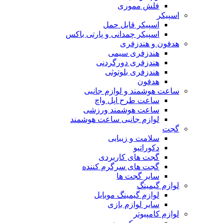
فلش مموری
اسپیکر
اسپیکر قابل حمل
اسپیکر چمدانی و پارتی باکس
هدفون و هندزفری
هندزفری سیمی
هندزفری دورگردنی
هندزفری بلوتوثی
هدفون
ساعت هوشمند و لوازم جانبی
ساعت طرح اپل واچ
ساعت هوشمند ورزشی
لوازم جانبی ساعت هوشمند
گجت
سلامت و زیبایی
دکوراتیو
گجت های کاربردی
گجت های سرگرم کننده
سایر گجت ها
لوازم گیمینگ
لوازم گیمینگ موبایل
سایر لوازم بازی
لوازم کامپیوتر