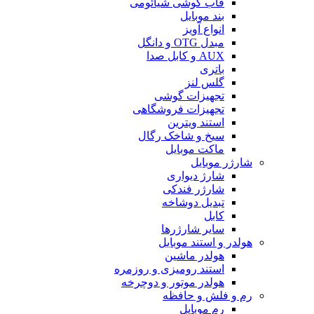
قاب گوشی شیائومی
بند موبایل
انواع آویز
مبدل OTG و دانگل
AUX و کابل صدا
باتری
گلس لنز
تجهیزات گوشی
تجهیزات فروشگاهی
استند ویترین
سیخ و شاخک رگال
ماکت موبایل
شارژر موبایل
شارژ دیواری
شارژر فندکی
تبدیل دوشاخه
کابل
سایر شارژرها
هولدر و استند موبایل
هولدر ماشین
استند رومیزی و روزمره
هولدر موتور و دوچرخه
رم و فلش و حافظه
رم موبایل