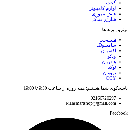
گجت
لوازم کامپیوتر
فلش مموری
شارژر فندکی
برترین برند ها
شیائومی
سامسونگ
اکسیژن
ویکو
هادرون
نوکیا
پرووان
QCY
پاسخگوی شما هستیم: همه روزه از ساعت 9:30 تا 19:00
02166720297
kiansmartshop@gmail.com
Facebook