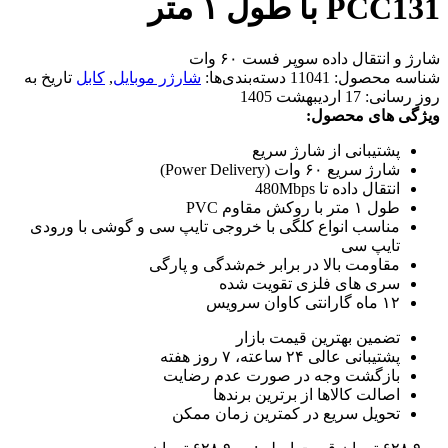
PCC131 با طول ۱ متر
شارژ و انتقال داده سوپر فست ۶۰ وات
شناسه محصول:
11041
دسته‌بندی‌ها:
شارژر موبایل
,
کابل
تاریخ به
روز رسانی:
17 اردیبهشت 1405
ویژگی های محصول:
پشتیبانی از شارژ سریع
شارژ سریع ۶۰ وات (Power Delivery)
انتقال داده تا 480Mbps
طول ۱ متر با روکش مقاوم PVC
مناسب انواع کلگی با خروجی تایپ سی و گوشی با ورودی
تایپ سی
مقاومت بالا در برابر خم‌شدگی و پارگی
سری های فلزی تقویت شده
۱۲ ماه گارانتی کاوان سرویس
تضمین بهترین قیمت بازار
پشتیبانی عالی ۲۴ ساعته، ۷ روز هفته
بازگشت وجه در صورت عدم رضایت
اصالت کالاها از برترین برندها
تحویل سریع در کمترین زمان ممکن