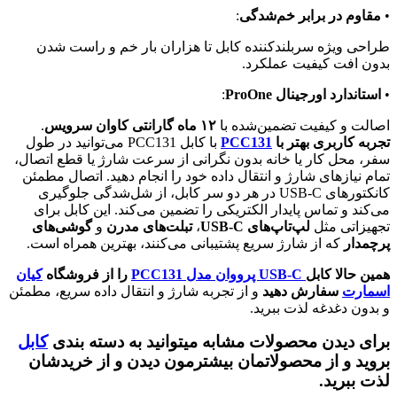
•
مقاوم در برابر خم‌شدگی
:
طراحی ویژه سربلندکننده کابل تا هزاران بار خم و راست شدن
بدون افت کیفیت عملکرد.
•
استاندارد اورجینال ProOne
:
اصالت و کیفیت تضمین‌شده با
۱۲ ماه گارانتی
کاوان سرویس
.
تجربه کاربری بهتر با
PCC131
با کابل PCC131 می‌توانید در طول
سفر، محل کار یا خانه بدون نگرانی از سرعت شارژ یا قطع اتصال،
تمام نیازهای شارژ و انتقال داده خود را انجام دهید. اتصال مطمئن
کانکتورهای USB‑C در هر دو سر کابل، از شل‌شدگی جلوگیری
می‌کند و تماس پایدار الکتریکی را تضمین می‌کند. این کابل برای
تجهیزاتی مثل
لپ‌تاپ‌های USB‑C
،
تبلت‌های مدرن
و
گوشی‌های
پرچمدار
که از شارژ سریع پشتیبانی می‌کنند، بهترین همراه است.
همین حالا کابل
USB‑C پرووان مدل PCC131
را از فروشگاه
کیان
اسمارت
سفارش دهید
و از تجربه شارژ و انتقال داده سریع، مطمئن
و بدون دغدغه لذت ببرید.
برای دیدن محصولات مشابه میتوانید به دسته بندی
کابل
بروید و از محصولاتمان بیشترمون دیدن و از خریدشان
لذت ببرید.