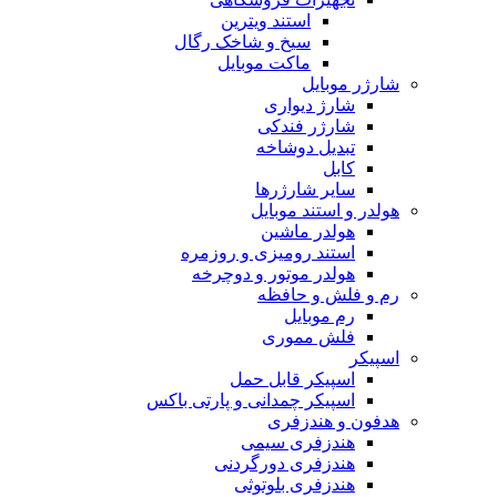
استند ویترین
سیخ و شاخک رگال
ماکت موبایل
شارژر موبایل
شارژ دیواری
شارژر فندکی
تبدیل دوشاخه
کابل
سایر شارژرها
هولدر و استند موبایل
هولدر ماشین
استند رومیزی و روزمره
هولدر موتور و دوچرخه
رم و فلش و حافظه
رم موبایل
فلش مموری
اسپیکر
اسپیکر قابل حمل
اسپیکر چمدانی و پارتی باکس
هدفون و هندزفری
هندزفری سیمی
هندزفری دورگردنی
هندزفری بلوتوثی