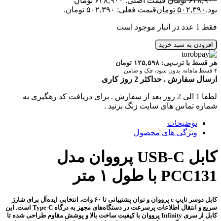
۶۲۸,۹۰۰
تومان
قیمت اصلی: ۶۲۸,۹۰۰ تومان
بود.
۵۰۲,۳۹۰
تومان
قیمت فعلی: ۵۰۲,۳۹۰ تومان.
فقط 1 عدد در انبار موجود است
افزودن به سبد خرید
هر قسط با ترب‌پی:
۱۲۵,۵۹۸
تومان
۴ قسط ماهانه. بدون سود، چک و ضامن.
ارسال سفارش . حداکثر 2 روز کاری
لطفا 1 الی 2 روز بعد از سفارش . برای دریافت کد رهگیری به
شماره تماس های سایت زنگ بزنید .
توضیحات
ویژگی های محصول
کابل USB‑C پرووان مدل
PCC131
با طول ۱ متر
کابل دوسر تایپ c پرووان و توان پشتیبانی تا
۶۰ وات
، انتخابی ایده‌آل برای شارژ
سریع و انتقال اطلاعات پرسرعت در دستگاه‌های مجهز به درگاه Type‑C است. این
کابل از سری
Infinity
پرووان با کیفیت ساخت بالا و پوشش مقاوم طراحی شده تا