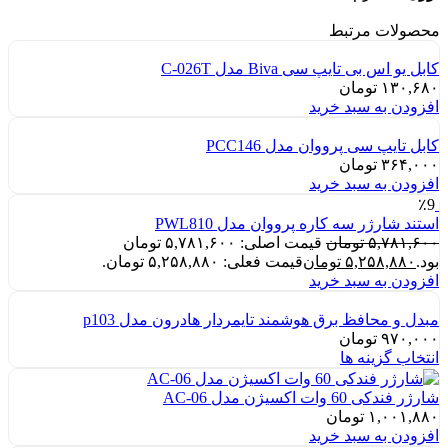
محصولات مرتبط
کابل یو اس بی تایپ سی Biva مدل C-026T
۱۳۰,۶۸۰
تومان
افزودن به سبد خرید
کابل تایپ سی پرووان مدل PCC146
۳۶۴,۰۰۰
تومان
افزودن به سبد خرید
٪9
استند شارژر سه کاره پرووان مدل PWL810
۵,۷۸۱,۶۰۰
تومان
قیمت اصلی: ۵,۷۸۱,۶۰۰ تومان
بود.
۵,۲۵۸,۸۸۰
تومان
قیمت فعلی: ۵,۲۵۸,۸۸۰ تومان.
افزودن به سبد خرید
مبدل و محافظ برق هوشمند تایمردار هادرون مدل p103
۹۷۰,۰۰۰
تومان
انتخاب گزینه ها
شارژر فندکی 60 وات اکسیژن مدل AC-06
۱,۰۰۱,۸۸۰
تومان
افزودن به سبد خرید