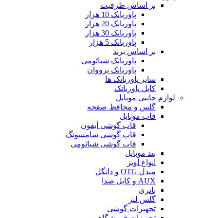
بر اساس ظرفیت
پاوربانک 10 هزار
پاوربانک 20 هزار
پاوربانک 30 هزار
پاوربانک 5 هزار
بر اساس برند
پاوربانک شیائومی
پاوربانک پرووان
سایر پاوربانک ها
کابل پاوربانک
لوازم جانبی موبایل
گلس و محافظ صفحه
قاب موبایل
قاب گوشی آیفون
قاب گوشی سامسونگ
قاب گوشی شیائومی
بند موبایل
انواع آویز
مبدل OTG و دانگل
AUX و کابل صدا
باتری
گلس لنز
تجهیزات گوشی
تجهیزات فروشگاهی