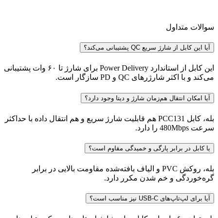
سوالات متداول
آیا این کابل از شارژ سریع QC پشتیبانی می‌کند؟
این کابل از استاندارد Power Delivery برای شارژ تا ۶۰ وات پشتیبانی
می‌کند و با اکثر شارژرهای QC و PD سازگار است.
آیا امکان انتقال هم‌زمان شارژ و دیتا وجود دارد؟
بله، کابل PCC131 هم قابلیت شارژ سریع و هم انتقال داده با حداکثر
سرعت 480Mbps را دارد.
یا کابل در برابر پارگی و خمیدگی مقاوم است؟
بله، روکش PVC و الیاف بافته‌شده مقاومت بالایی در برابر
گره‌خوردگی و خم شدن مکرر دارد.
آیا برای لپ‌تاپ‌های USB‑C نیز مناسب است؟