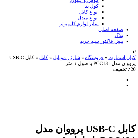
موس و کیبورد
کول پد
انواع کابل
انواع مبدل
سایر لوازم کامپیوتر
صفحه اصلی
بلاگ
پیش فاکتور سبد خرید
0
کیان اسمارت
»
فروشگاه
»
شارژر موبایل
»
کابل
»
کابل USB‑C
پرووان مدل PCC131 با طول ۱ متر
٪20 تخفیف
کابل USB‑C پرووان مدل