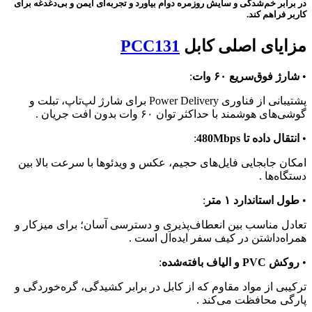
در برابر خم‌شدگی و سایش روزمره دوام بیاورد و تجربه‌ای ایمن و بی‌دغدغه برای
کاربر فراهم کند.
مزایای اصلی کابل
PCC131
•
شارژ فوق‌سریع ۶۰ وات
:
پشتیبانی از فناوری Power Delivery برای شارژ لپ‌تاپ، تبلت و
گوشی‌های هوشمند با حداکثر توان ۶۰ وات بدون افت جریان .
•
انتقال داده تا 480Mbps
:
امکان جابجایی فایل‌های حجیم، عکس و ویدئوها با سرعت بالا بین
دستگاه‌ها .
•
طول استاندارد ۱ متر
:
تعادل مناسب بین انعطاف‌پذیری و دسترسی آسان؛ برای میزکار و
همراه‌داشتن در کیف سفر ایده‌آل است .
•
روکش PVC و الیاف بافته‌شده
:
ترکیبی از مواد مقاوم که از کابل در برابر کشیدگی، گره‌خوردگی و
پارگی محافظت می‌کند .