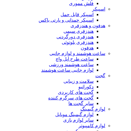
فلش مموری
اسپیکر
اسپیکر قابل حمل
اسپیکر چمدانی و پارتی باکس
هدفون و هندزفری
هندزفری سیمی
هندزفری دورگردنی
هندزفری بلوتوثی
هدفون
ساعت هوشمند و لوازم جانبی
ساعت طرح اپل واچ
ساعت هوشمند ورزشی
لوازم جانبی ساعت هوشمند
گجت
سلامت و زیبایی
دکوراتیو
گجت های کاربردی
گجت های سرگرم کننده
سایر گجت ها
لوازم گیمینگ
لوازم گیمینگ موبایل
سایر لوازم بازی
لوازم کامپیوتر