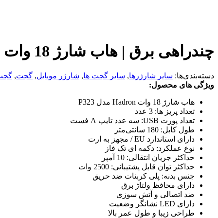
چندراهی برق | هاب شارژ 18 وات هادرون مدل Hadron P323
دسته‌بندی‌ها:
سایر شارژرها
,
سایر گجت ها
,
شارژر موبایل
,
گجت
,
گجت 
ویژگی های محصول:
هاب شارژ 18 وات Hadron مدل P323
تعداد پریز ها: 3 عدد
تعداد پورت USB: سه عدد تایپ A فست
طول کابل: 180 سانتی‌متر
دارای استاندارد EU / مجهز به ارت
نوع عملکرد: دکمه ای تک فاز
حداکثر جریان انتقالی: 10 آمپر
حداکثر توان قابل پشتیبانی: 2500 وات
جنس بدنه: پلی کربنات ضد حریق
دارای محافظ ولتاژ برق
ضد اتصالی و آتش سوزی
دارای LED نشانگر وضعیت
طراحی زیبا و طول عمر بالا