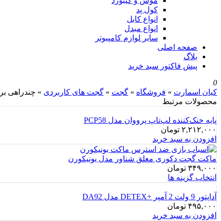
موس و کیبورد
کول پد
انواع کابل
انواع مبدل
سایر لوازم کامپیوتر
صفحه اصلی
بلاگ
پیش فاکتور سبد خرید
0
کیان اسمارت
»
فروشگاه
»
گجت
»
گجت های کاربردی
»
چندراهی برق | هاب شارژ 
محصولات مرتبط
پایه خنک‌کننده لپ‌تاپ پرووان مدل PCP58
۲,۲۱۲,۰۰۰
تومان
افزودن به سبد خرید
ماکت گجت دکوری معلق شناور مدل یونیکورن
۳۴۹,۰۰۰
تومان
انتخاب گزینه ها
آداپتور 9 ولت 2 آمپر +DETEX مدل DA92
۴۹۵,۰۰۰
تومان
افزودن به سبد خرید