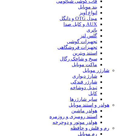
قاب گوشی شیائومی
بند موبایل
انواع آویز
مبدل OTG و دانگل
AUX و کابل صدا
باتری
گلس لنز
تجهیزات گوشی
تجهیزات فروشگاهی
استند ویترین
سیخ و شاخک رگال
ماکت موبایل
شارژر موبایل
شارژ دیواری
شارژر فندکی
تبدیل دوشاخه
کابل
سایر شارژرها
هولدر و استند موبایل
هولدر ماشین
استند رومیزی و روزمره
هولدر موتور و دوچرخه
رم و فلش و حافظه
رم موبایل