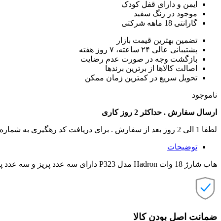
ایمن و دارای قفل کودک
موجود در رنگ سفید
گارانتی 18 ماهه شرکتی
تضمین بهترین قیمت بازار
پشتیبانی عالی ۲۴ ساعته، ۷ روز هفته
بازگشت وجه در صورت عدم رضایت
اصالت کالاها از برترین برندها
تحویل سریع در کمترین زمان ممکن
ناموجود
ارسال سفارش . حداکثر 2 روز کاری
لطفا 1 الی 2 روز بعد از سفارش . برای دریافت کد رهگیری به شماره تماس های سایت زنگ بزنید .
توضیحات
هاب شارژ 18 وات Hadron مدل P323 دارای سه عدد پریز و سه عدد پورت یو اس بی، یک هاب شارژ ایمن، استاندارد و کاربردی می‌باشد.
ضمانت اصل بودن کالا