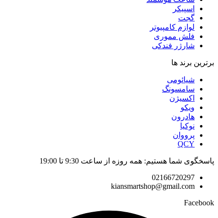
اسپیکر
گجت
لوازم کامپیوتر
فلش مموری
شارژر فندکی
برترین برند ها
شیائومی
سامسونگ
اکسیژن
ویکو
هادرون
نوکیا
پرووان
QCY
پاسخگوی شما هستیم: همه روزه از ساعت 9:30 تا 19:00
02166720297
kiansmartshop@gmail.com
Facebook