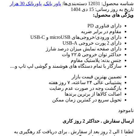
شناسه محصول:
12031
دسته‌بندی‌ها:
پاور بانک
,
پاوربانک 30 هزار
تاریخ به روز رسانی:
15 دی 1404
ویژگی های محصول:
دارای فناوری PD
مقاوم در برابر ضربه
دارای ورودی/خروجی‌های microUSB و USB-C
دارای 2 پورت خروجی USB-A
دارای صفحه نمایش میزان درصد شارژ
حداکثر توان خروجی ۲۲.۵ وات
جنس بدنه: پلاستیک مقاوم
سازگار با تمام دستگاه های هوشمند و گوشی لپ تاپ و....
تضمین بهترین قیمت بازار
پشتیبانی عالی ۲۴ ساعته، ۷ روز هفته
بازگشت وجه در صورت عدم رضایت
اصالت کالاها از برترین برندها
تحویل سریع در کمترین زمان ممکن
ناموجود
ارسال سفارش . حداکثر 2 روز کاری
لطفا 1 الی 2 روز بعد از سفارش . برای دریافت کد رهگیری به