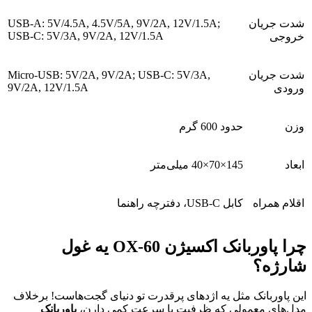
شدت جریان
USB-A: 5V/4.5A, 4.5V/5A, 9V/2A, 12V/1.5A;
USB-C: 5V/3A, 9V/2A, 12V/1.5A
خروجی
شدت جریان
Micro-USB: 5V/2A, 9V/2A; USB-C: 5V/3A,
9V/2A, 12V/1.5A
ورودی
وزن
حدود 600 گرم
ابعاد
145×70×40 میلی‌متر
اقلام همراه
کابل USB-C، دفترچه راهنما
چرا پاوربانک اکسیژن OX-60 یه غول
شارژه؟
این پاوربانک مثل یه اژدهای پرقدرت تو دنیای گجت‌هاست! برخلاف
مدل‌های معمولی که ظرفیت یا سرعت کمی دارن،
پاوربانک