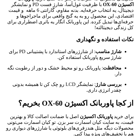
اکسیژن OX-60
با ظرفیت غول‌آسا، شارژ فست PD و نمایشگر
دیجیتال، یه انتخاب حرفه‌ایه. بدنه مقاوم، گارانتی 6 ماهه و قیمت
اقتصادی، این محصول رو به یه گنج واقعی برای ماجراجوها و
حرفه‌ای‌ها تبدیل کرده. این پاوربانک انگار یه باتری اضطراری برای
کل زندگی دیجیتالته!
نکات استفاده و نگهداری
شارژ مناسب
: از شارژرهای استاندارد با پشتیبانی PD برای
شارژ سریع پاوربانک استفاده کن.
محافظت
: پاوربانک رو تو محیط خشک و دور از رطوبت نگه
دار.
بررسی شارژ
: نمایشگر LCD رو چک کن تا همیشه بدونی
چقدر انرژی داری.
از کجا پاوربانک اکسیژن OX-60 بخریم؟
برای خرید
پاوربانک اکسیژن
اصل با ضمانت اصالت کالا و بهترین
قیمت، به سایت کیان اسمارت سر بزن. تو کیان اسمارت می‌تونی
محصولات دیگه مثل هندزفری‌های بلوتوثی یا شارژرهای دیواری رو
هم با تخفیف‌های ویژه پیدا کنی.