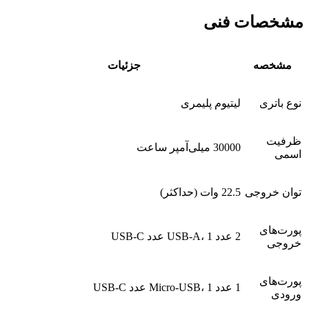
مشخصات فنی
مشخصه
جزئیات
نوع باتری
لیتیوم پلیمری
ظرفیت
30000 میلی‌آمپر ساعت
اسمی
توان خروجی
22.5 وات (حداکثر)
پورت‌های
2 عدد USB-A، 1 عدد USB-C
خروجی
پورت‌های
1 عدد Micro-USB، 1 عدد USB-C
ورودی