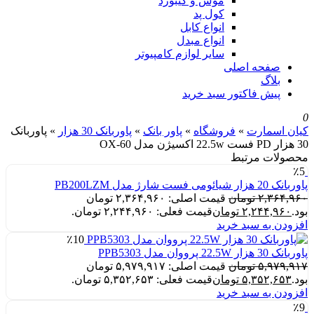
موس و کیبورد
کول پد
انواع کابل
انواع مبدل
سایر لوازم کامپیوتر
صفحه اصلی
بلاگ
پیش فاکتور سبد خرید
0
کیان اسمارت
»
فروشگاه
»
پاور بانک
»
پاوربانک 30 هزار
»
پاوربانک
30 هزار PD فست 22.5w اکسیژن مدل OX-60
محصولات مرتبط
٪5
پاوربانک 20 هزار شیائومی فست شارژ مدل PB200LZM
۲,۳۶۴,۹۶۰
تومان
قیمت اصلی: ۲,۳۶۴,۹۶۰ تومان
بود.
۲,۲۴۴,۹۶۰
تومان
قیمت فعلی: ۲,۲۴۴,۹۶۰ تومان.
افزودن به سبد خرید
٪10
پاوربانک 30 هزار 22.5W پرووان مدل PPB5303
۵,۹۷۹,۹۱۷
تومان
قیمت اصلی: ۵,۹۷۹,۹۱۷ تومان
بود.
۵,۳۵۲,۶۵۳
تومان
قیمت فعلی: ۵,۳۵۲,۶۵۳ تومان.
افزودن به سبد خرید
٪9