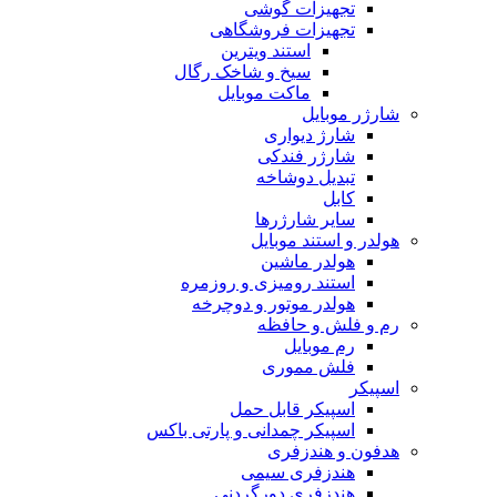
تجهیزات گوشی
تجهیزات فروشگاهی
استند ویترین
سیخ و شاخک رگال
ماکت موبایل
شارژر موبایل
شارژ دیواری
شارژر فندکی
تبدیل دوشاخه
کابل
سایر شارژرها
هولدر و استند موبایل
هولدر ماشین
استند رومیزی و روزمره
هولدر موتور و دوچرخه
رم و فلش و حافظه
رم موبایل
فلش مموری
اسپیکر
اسپیکر قابل حمل
اسپیکر چمدانی و پارتی باکس
هدفون و هندزفری
هندزفری سیمی
هندزفری دورگردنی