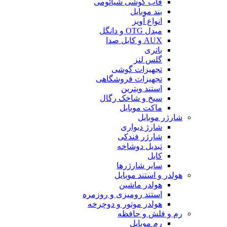
قاب گوشی شیائومی
بند موبایل
انواع آویز
مبدل OTG و دانگل
AUX و کابل صدا
باتری
گلس لنز
تجهیزات گوشی
تجهیزات فروشگاهی
استند ویترین
سیخ و شاخک رگال
ماکت موبایل
شارژر موبایل
شارژ دیواری
شارژر فندکی
تبدیل دوشاخه
کابل
سایر شارژرها
هولدر و استند موبایل
هولدر ماشین
استند رومیزی و روزمره
هولدر موتور و دوچرخه
رم و فلش و حافظه
رم موبایل