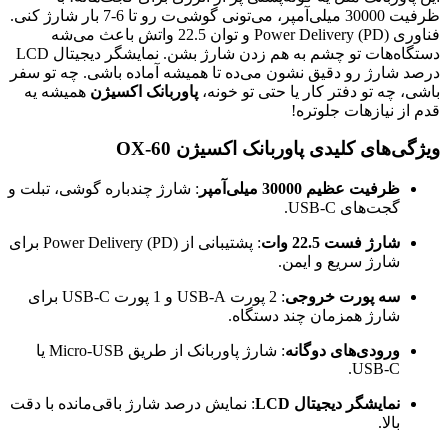
ظرفیت 30000 میلی‌آمپر، می‌تونی گوشی‌ت رو تا 6-7 بار شارژ کنی.
فناوری Power Delivery (PD) و توان 22.5 واتش باعث می‌شه
دستگاه‌هات تو چشم به هم زدن شارژ بشن. نمایشگر دیجیتال LCD
درصد شارژ رو دقیق نشون می‌ده تا همیشه آماده باشی. چه تو سفر
باشی، چه تو دفتر کار یا حتی تو خونه،
پاوربانک اکسیژن
همیشه یه
قدم از نیازهات جلوتره!
ویژگی‌های کلیدی پاوربانک اکسیژن OX-60
ظرفیت عظیم 30000 میلی‌آمپر
: شارژ چندباره گوشی، تبلت و
گجت‌های USB-C.
شارژ فست 22.5 وات
: پشتیبانی از Power Delivery (PD) برای
شارژ سریع و ایمن.
سه پورت خروجی
: 2 پورت USB-A و 1 پورت USB-C برای
شارژ همزمان چند دستگاه.
ورودی‌های دوگانه
: شارژ پاوربانک از طریق Micro-USB یا
USB-C.
نمایشگر دیجیتال LCD
: نمایش درصد شارژ باقی‌مانده با دقت
بالا.