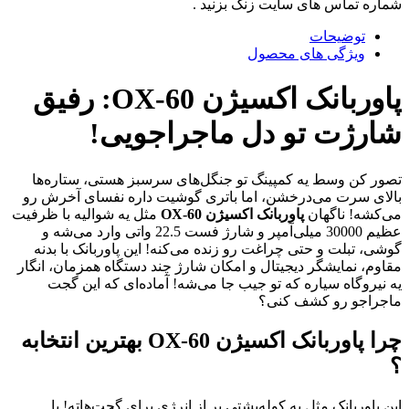
شماره تماس های سایت زنگ بزنید .
توضیحات
ویژگی های محصول
پاوربانک اکسیژن OX-60: رفیق
شارژت تو دل ماجراجویی!
تصور کن وسط یه کمپینگ تو جنگل‌های سرسبز هستی، ستاره‌ها
بالای سرت می‌درخشن، اما باتری گوشیت داره نفسای آخرش رو
می‌کشه! ناگهان
پاوربانک اکسیژن OX-60
مثل یه شوالیه با ظرفیت
عظیم 30000 میلی‌آمپر و شارژ فست 22.5 واتی وارد می‌شه و
گوشی، تبلت و حتی چراغت رو زنده می‌کنه! این پاوربانک با بدنه
مقاوم، نمایشگر دیجیتال و امکان شارژ چند دستگاه همزمان، انگار
یه نیروگاه سیاره که تو جیب جا می‌شه! آماده‌ای که این گجت
ماجراجو رو کشف کنی؟
چرا پاوربانک اکسیژن OX-60 بهترین انتخابه
؟
این پاوربانک مثل یه کوله‌پشتی پر از انرژی برای گجت‌هاته! با