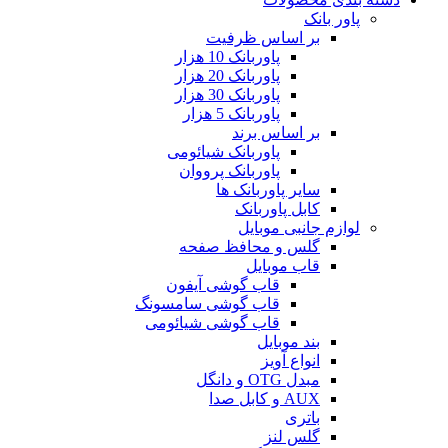
پاور بانک
بر اساس ظرفیت
پاوربانک 10 هزار
پاوربانک 20 هزار
پاوربانک 30 هزار
پاوربانک 5 هزار
بر اساس برند
پاوربانک شیائومی
پاوربانک پرووان
سایر پاوربانک ها
کابل پاوربانک
لوازم جانبی موبایل
گلس و محافظ صفحه
قاب موبایل
قاب گوشی آیفون
قاب گوشی سامسونگ
قاب گوشی شیائومی
بند موبایل
انواع آویز
مبدل OTG و دانگل
AUX و کابل صدا
باتری
گلس لنز