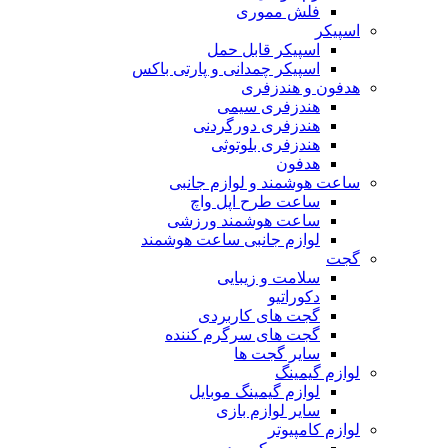
فلش مموری
اسپیکر
اسپیکر قابل حمل
اسپیکر چمدانی و پارتی باکس
هدفون و هندزفری
هندزفری سیمی
هندزفری دورگردنی
هندزفری بلوتوثی
هدفون
ساعت هوشمند و لوازم جانبی
ساعت طرح اپل واچ
ساعت هوشمند ورزشی
لوازم جانبی ساعت هوشمند
گجت
سلامت و زیبایی
دکوراتیو
گجت های کاربردی
گجت های سرگرم کننده
سایر گجت ها
لوازم گیمینگ
لوازم گیمینگ موبایل
سایر لوازم بازی
لوازم کامپیوتر