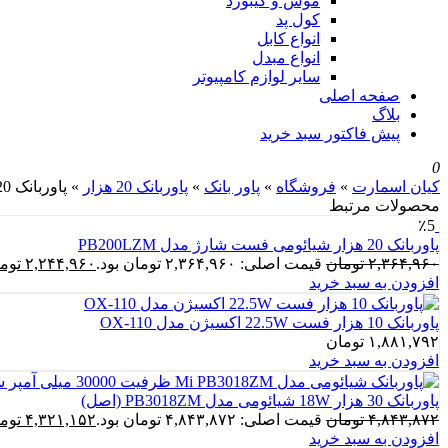
موس و کیبورد
کول پد
انواع کابل
انواع مبدل
سایر لوازم کامپیوتر
صفحه اصلی
بلاگ
پیش فاکتور سبد خرید
0
کیان اسمارت
»
فروشگاه
»
پاور بانک
»
پاوربانک 20 هزار
»
پاوربانک 20 هزار فست PD 22.5w اکسیژن مدل OX-70
محصولات مرتبط
٪5
پاوربانک 20 هزار شیائومی فست شارژ مدل PB200LZM
۲,۳۶۴,۹۶۰
تومان
قیمت اصلی: ۲,۳۶۴,۹۶۰ تومان بود.
۲,۲۴۴,۹۶۰
توم
افزودن به سبد خرید
پاوربانک 10 هزار فست 22.5W اکسیژن مدل OX-110
۱,۸۸۱,۷۹۲
تومان
افزودن به سبد خرید
پاوربانک 30 هزار 18W شیائومی مدل PB3018ZM (اصل)
۴,۸۴۳,۸۷۲
تومان
قیمت اصلی: ۴,۸۴۳,۸۷۲ تومان بود.
۴,۳۲۱,۱۵۲
توم
افزودن به سبد خرید