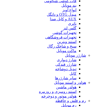
قاب گوشی شیائومی
بند موبایل
انواع آویز
مبدل OTG و دانگل
AUX و کابل صدا
باتری
گلس لنز
تجهیزات گوشی
تجهیزات فروشگاهی
استند ویترین
سیخ و شاخک رگال
ماکت موبایل
شارژر موبایل
شارژ دیواری
شارژر فندکی
تبدیل دوشاخه
کابل
سایر شارژرها
هولدر و استند موبایل
هولدر ماشین
استند رومیزی و روزمره
هولدر موتور و دوچرخه
رم و فلش و حافظه
رم موبایل