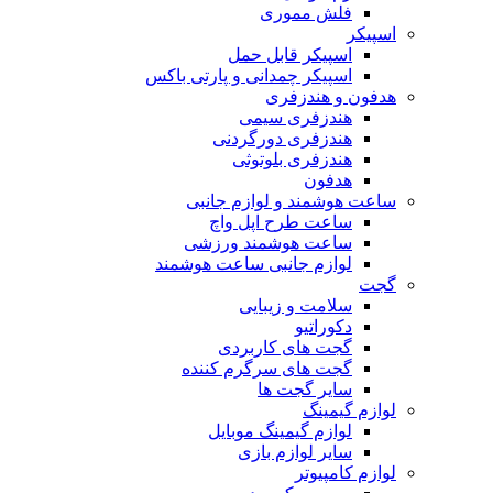
فلش مموری
اسپیکر
اسپیکر قابل حمل
اسپیکر چمدانی و پارتی باکس
هدفون و هندزفری
هندزفری سیمی
هندزفری دورگردنی
هندزفری بلوتوثی
هدفون
ساعت هوشمند و لوازم جانبی
ساعت طرح اپل واچ
ساعت هوشمند ورزشی
لوازم جانبی ساعت هوشمند
گجت
سلامت و زیبایی
دکوراتیو
گجت های کاربردی
گجت های سرگرم کننده
سایر گجت ها
لوازم گیمینگ
لوازم گیمینگ موبایل
سایر لوازم بازی
لوازم کامپیوتر