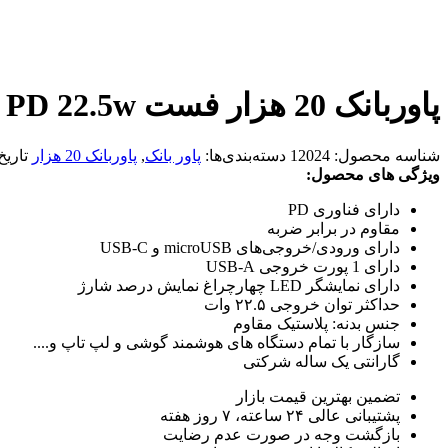
پاوربانک 20 هزار فست PD 22.5w اکسیژن مدل OX-70
شناسه محصول:
12024
دسته‌بندی‌ها:
پاور بانک
,
پاوربانک 20 هزار
تاریخ
ویژگی های محصول:
دارای فناوری PD
مقاوم در برابر ضربه
دارای ورودی/خروجی‌های microUSB و USB-C
دارای 1 پورت خروجی USB-A
دارای نمایشگر LED چهارچراغ نمایش درصد شارژ
حداکثر توان خروجی ۲۲.۵ وات
جنس بدنه: پلاستیک مقاوم
سازگار با تمام دستگاه های هوشمند گوشی و لپ تاپ و....
گارانتی یک ساله شرکتی
تضمین بهترین قیمت بازار
پشتیبانی عالی ۲۴ ساعته، ۷ روز هفته
بازگشت وجه در صورت عدم رضایت