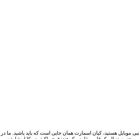
نبی موبایل هستید، کیان اسمارت همان جایی است که باید باشید. ما در
هیم. چه به دنبال یک قاب مقاوم، یک هندزفری باکیفیت، کابل شارژ سری