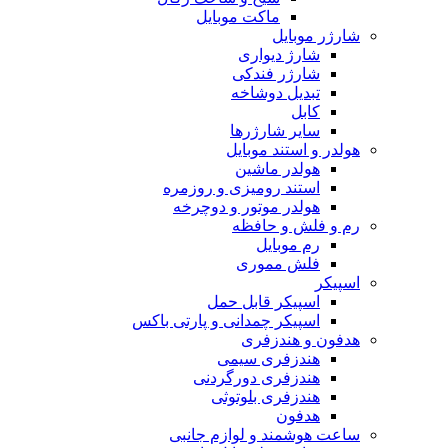
ماکت موبایل
شارژر موبایل
شارژ دیواری
شارژر فندکی
تبدیل دوشاخه
کابل
سایر شارژرها
هولدر و استند موبایل
هولدر ماشین
استند رومیزی و روزمره
هولدر موتور و دوچرخه
رم و فلش و حافظه
رم موبایل
فلش مموری
اسپیکر
اسپیکر قابل حمل
اسپیکر چمدانی و پارتی باکس
هدفون و هندزفری
هندزفری سیمی
هندزفری دورگردنی
هندزفری بلوتوثی
هدفون
ساعت هوشمند و لوازم جانبی