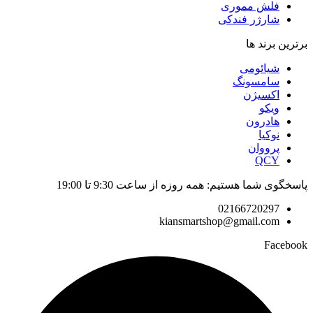
فلش مموری
شارژر فندکی
برترین برند ها
شیائومی
سامسونگ
اکسیژن
ویکو
هادرون
نوکیا
پرووان
QCY
پاسخگوی شما هستیم: همه روزه از ساعت 9:30 تا 19:00
02166720297
kiansmartshop@gmail.com
Facebook