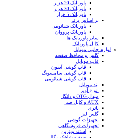
پاوربانک 20 هزار
پاوربانک 30 هزار
پاوربانک 5 هزار
بر اساس برند
پاوربانک شیائومی
پاوربانک پرووان
سایر پاوربانک ها
کابل پاوربانک
لوازم جانبی موبایل
گلس و محافظ صفحه
قاب موبایل
قاب گوشی آیفون
قاب گوشی سامسونگ
قاب گوشی شیائومی
بند موبایل
انواع آویز
مبدل OTG و دانگل
AUX و کابل صدا
باتری
گلس لنز
تجهیزات گوشی
تجهیزات فروشگاهی
استند ویترین
سیخ و شاخک رگال