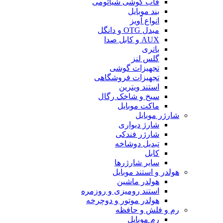
قاب گوشی شیائومی
بند موبایل
انواع آویز
مبدل OTG و دانگل
AUX و کابل صدا
باتری
گلس لنز
تجهیزات گوشی
تجهیزات فروشگاهی
استند ویترین
سیخ و شاخک رگال
ماکت موبایل
شارژر موبایل
شارژ دیواری
شارژر فندکی
تبدیل دوشاخه
کابل
سایر شارژرها
هولدر و استند موبایل
هولدر ماشین
استند رومیزی و روزمره
هولدر موتور و دوچرخه
رم و فلش و حافظه
رم موبایل