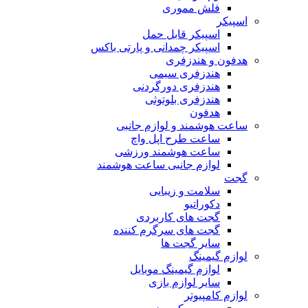
فلش مموری
اسپیکر
اسپیکر قابل حمل
اسپیکر چمدانی و پارتی باکس
هدفون و هندزفری
هندزفری سیمی
هندزفری دورگردنی
هندزفری بلوتوثی
هدفون
ساعت هوشمند و لوازم جانبی
ساعت طرح اپل واچ
ساعت هوشمند ورزشی
لوازم جانبی ساعت هوشمند
گجت
سلامت و زیبایی
دکوراتیو
گجت های کاربردی
گجت های سرگرم کننده
سایر گجت ها
لوازم گیمینگ
لوازم گیمینگ موبایل
سایر لوازم بازی
لوازم کامپیوتر