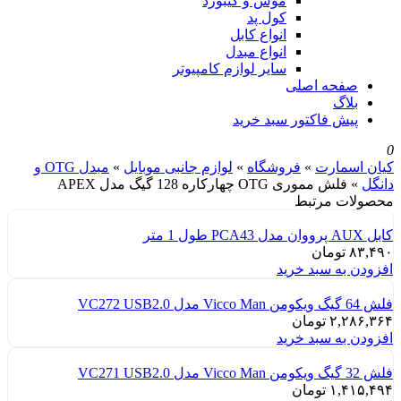
موس و کیبورد
کول پد
انواع کابل
انواع مبدل
سایر لوازم کامپیوتر
صفحه اصلی
بلاگ
پیش فاکتور سبد خرید
0
کیان اسمارت
»
فروشگاه
»
لوازم جانبی موبایل
»
مبدل OTG و
دانگل
»
فلش مموری OTG چهارکاره 128 گیگ مدل APEX
محصولات مرتبط
کابل AUX پرووان مدل PCA43 طول 1 متر
۸۳,۴۹۰
تومان
افزودن به سبد خرید
فلش 64 گیگ ویکومن Vicco Man مدل VC272 USB2.0
۲,۲۸۶,۳۶۴
تومان
افزودن به سبد خرید
فلش 32 گیگ ویکومن Vicco Man مدل VC271 USB2.0
۱,۴۱۵,۴۹۴
تومان