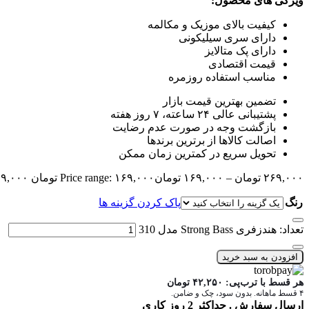
ویژگی های محصول:
کیفیت بالای موزیک و مکالمه
دارای سری سیلیکونی
دارای پک متالایز
قیمت اقتصادی
مناسب استفاده روزمره
تضمین بهترین قیمت بازار
پشتیبانی عالی ۲۴ ساعته، ۷ روز هفته
بازگشت وجه در صورت عدم رضایت
اصالت کالاها از برترین برندها
تحویل سریع در کمترین زمان ممکن
۲۶۹,۰۰۰
تومان
–
۱۶۹,۰۰۰
تومان
Price range: ۱۶۹,۰۰۰ تومان through ۲۶۹,۰۰۰ تومان
رنگ
پاک کردن گزینه ها
تعداد: هندزفری Strong Bass مدل 310
افزودن به سبد خرید
هر قسط با ترب‌پی:
۴۲,۲۵۰
تومان
۴ قسط ماهانه. بدون سود، چک و ضامن.
ارسال سفارش . حداکثر 2 روز کاری