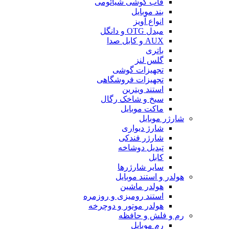
قاب گوشی شیائومی
بند موبایل
انواع آویز
مبدل OTG و دانگل
AUX و کابل صدا
باتری
گلس لنز
تجهیزات گوشی
تجهیزات فروشگاهی
استند ویترین
سیخ و شاخک رگال
ماکت موبایل
شارژر موبایل
شارژ دیواری
شارژر فندکی
تبدیل دوشاخه
کابل
سایر شارژرها
هولدر و استند موبایل
هولدر ماشین
استند رومیزی و روزمره
هولدر موتور و دوچرخه
رم و فلش و حافظه
رم موبایل