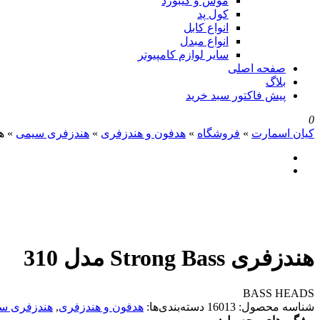
موس و کیبورد
کول پد
انواع کابل
انواع مبدل
سایر لوازم کامپیوتر
صفحه اصلی
بلاگ
پیش فاکتور سبد خرید
0
کیان اسمارت
»
فروشگاه
»
هدفون و هندزفری
»
هندزفری سیمی
»
هند
هندزفری Strong Bass مدل 310
BASS HEADS
شناسه محصول:
16013
دسته‌بندی‌ها:
هدفون و هندزفری
,
هندزفری س