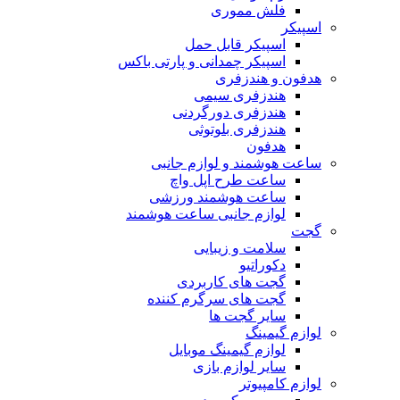
فلش مموری
اسپیکر
اسپیکر قابل حمل
اسپیکر چمدانی و پارتی باکس
هدفون و هندزفری
هندزفری سیمی
هندزفری دورگردنی
هندزفری بلوتوثی
هدفون
ساعت هوشمند و لوازم جانبی
ساعت طرح اپل واچ
ساعت هوشمند ورزشی
لوازم جانبی ساعت هوشمند
گجت
سلامت و زیبایی
دکوراتیو
گجت های کاربردی
گجت های سرگرم کننده
سایر گجت ها
لوازم گیمینگ
لوازم گیمینگ موبایل
سایر لوازم بازی
لوازم کامپیوتر