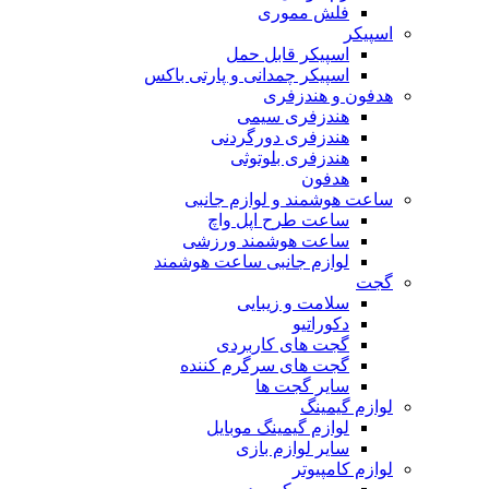
فلش مموری
اسپیکر
اسپیکر قابل حمل
اسپیکر چمدانی و پارتی باکس
هدفون و هندزفری
هندزفری سیمی
هندزفری دورگردنی
هندزفری بلوتوثی
هدفون
ساعت هوشمند و لوازم جانبی
ساعت طرح اپل واچ
ساعت هوشمند ورزشی
لوازم جانبی ساعت هوشمند
گجت
سلامت و زیبایی
دکوراتیو
گجت های کاربردی
گجت های سرگرم کننده
سایر گجت ها
لوازم گیمینگ
لوازم گیمینگ موبایل
سایر لوازم بازی
لوازم کامپیوتر