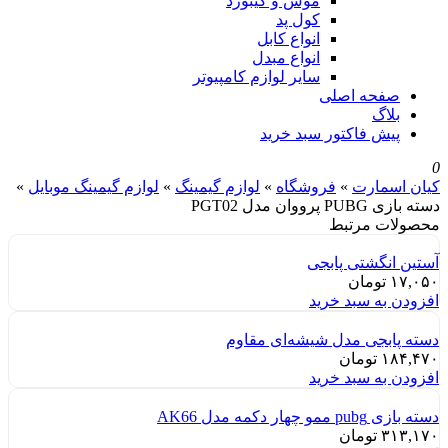
موس و کیبورد
کول پد
انواع کابل
انواع مبدل
سایر لوازم کامپیوتر
صفحه اصلی
بلاگ
پیش فاکتور سبد خرید
0
کیان اسمارت
»
فروشگاه
»
لوازم گیمینگ
»
لوازم گیمینگ موبایل
»
دسته بازی PUBG پرووان مدل PGT02
محصولات مرتبط
آستین انگشتی پابجی
۱۷,۰۵۰
تومان
افزودن به سبد خرید
دسته پابجی مدل شیشه‌ای مقاوم
۱۸۴,۴۷۰
تومان
افزودن به سبد خرید
دسته بازی pubg ممو چهار دکمه مدل AK66
۳۱۳,۱۷۰
تومان