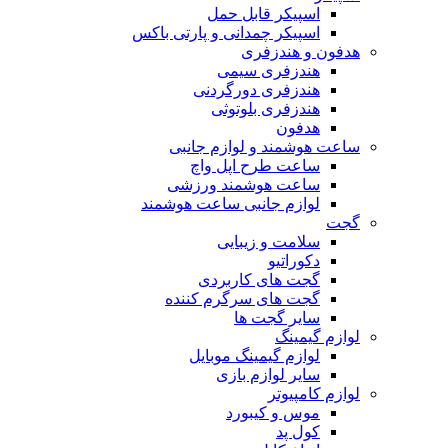
اسپیکر قابل حمل
اسپیکر چمدانی و پارتی باکس
هدفون و هندزفری
هندزفری سیمی
هندزفری دورگردنی
هندزفری بلوتوثی
هدفون
ساعت هوشمند و لوازم جانبی
ساعت طرح اپل واچ
ساعت هوشمند ورزشی
لوازم جانبی ساعت هوشمند
گجت
سلامت و زیبایی
دکوراتیو
گجت های کاربردی
گجت های سرگرم کننده
سایر گجت ها
لوازم گیمینگ
لوازم گیمینگ موبایل
سایر لوازم بازی
لوازم کامپیوتر
موس و کیبورد
کول پد