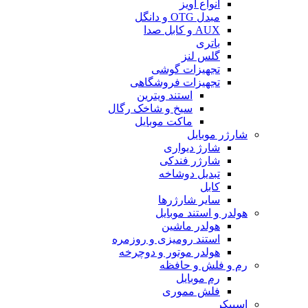
انواع آویز
مبدل OTG و دانگل
AUX و کابل صدا
باتری
گلس لنز
تجهیزات گوشی
تجهیزات فروشگاهی
استند ویترین
سیخ و شاخک رگال
ماکت موبایل
شارژر موبایل
شارژ دیواری
شارژر فندکی
تبدیل دوشاخه
کابل
سایر شارژرها
هولدر و استند موبایل
هولدر ماشین
استند رومیزی و روزمره
هولدر موتور و دوچرخه
رم و فلش و حافظه
رم موبایل
فلش مموری
اسپیکر