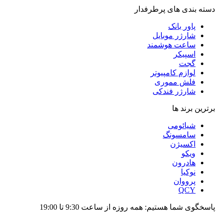
دسته بندی های پرطرفدار
پاور بانک
شارژر موبایل
ساعت هوشمند
اسپیکر
گجت
لوازم کامپیوتر
فلش مموری
شارژر فندکی
برترین برند ها
شیائومی
سامسونگ
اکسیژن
ویکو
هادرون
نوکیا
پرووان
QCY
پاسخگوی شما هستیم: همه روزه از ساعت 9:30 تا 19:00