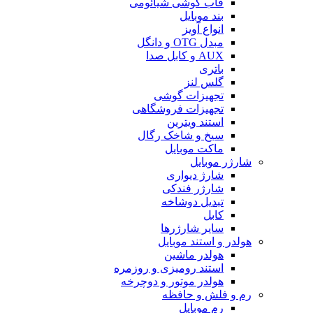
قاب گوشی شیائومی
بند موبایل
انواع آویز
مبدل OTG و دانگل
AUX و کابل صدا
باتری
گلس لنز
تجهیزات گوشی
تجهیزات فروشگاهی
استند ویترین
سیخ و شاخک رگال
ماکت موبایل
شارژر موبایل
شارژ دیواری
شارژر فندکی
تبدیل دوشاخه
کابل
سایر شارژرها
هولدر و استند موبایل
هولدر ماشین
استند رومیزی و روزمره
هولدر موتور و دوچرخه
رم و فلش و حافظه
رم موبایل