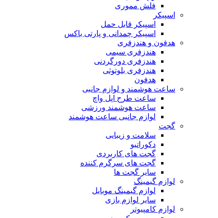
فلش مموری
اسپیکر
اسپیکر قابل حمل
اسپیکر چمدانی و پارتی باکس
هدفون و هندزفری
هندزفری سیمی
هندزفری دورگردنی
هندزفری بلوتوثی
هدفون
ساعت هوشمند و لوازم جانبی
ساعت طرح اپل واچ
ساعت هوشمند ورزشی
لوازم جانبی ساعت هوشمند
گجت
سلامت و زیبایی
دکوراتیو
گجت های کاربردی
گجت های سرگرم کننده
سایر گجت ها
لوازم گیمینگ
لوازم گیمینگ موبایل
سایر لوازم بازی
لوازم کامپیوتر