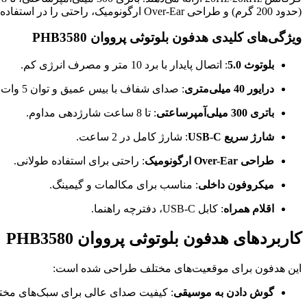
(حدود 200 گرم) و طراحی Over-Ear ارگونومیک، راحتی را در استفاده طولانی‌مدت تضمین می‌کند. گارانتی اصالت و سلامت فیزیکی، اطمینان خاطر شما را از کیفیت این هدفون تضمین می‌کند.
ویژگی‌های کلیدی هدفون بلوتوثی پرووان PHB3580
بلوتوث 5.0
: اتصال پایدار با برد 10 متر و مصرف انرژی کم.
درایور 40 میلی‌متری
: صدای شفاف با بیس عمیق و توان 5 وات.
باتری 300 میلی‌آمپرساعتی
: تا 8 ساعت شارژدهی مداوم.
شارژ سریع USB-C
: شارژ کامل در 2 ساعت.
طراحی Over-Ear ارگونومیک
: راحتی برای استفاده طولانی.
میکروفون داخلی
: مناسب برای مکالمات و گیمینگ.
اقلام همراه
: کابل USB-C، دفترچه راهنما.
کاربردهای هدفون بلوتوثی پرووان PHB3580
این هدفون برای موقعیت‌های مختلف طراحی شده است:
گوش دادن به موسیقی
: کیفیت صدای عالی برای سبک‌های مخت