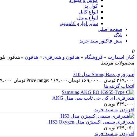
موس و کیبورد
کول پد
انواع کابل
انواع مبدل
سایر لوازم کامپیوتر
صفحه اصلی
بلاگ
پیش فاکتور سبد خرید
0
کیان اسمارت
»
فروشگاه
»
هدفون و هندزفری
»
هدفون
»
هدفون بلوتوث
محصولات مرتبط
هندزفری Strong Bass مدل 310
۲۶۹,۰۰۰
تومان
–
۱۶۹,۰۰۰
تومان
Price range: ۱۶۹,۰۰۰ تومان through ۲۶۹,۰۰۰ تومان
انتخاب گزینه ها
هندزفری ای کی جی تایپ سی مدل AKG
۴۴۹,۰۰۰
تومان
افزودن به سبد خرید
هندزفری سیمی اکسیژن مدل HS3 Oxygen
۳۴۹,۰۵۰
تومان
افزودن به سبد خرید