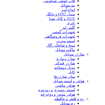
قاب گوشی شیائومی
بند موبایل
انواع آویز
مبدل OTG و دانگل
AUX و کابل صدا
باتری
گلس لنز
تجهیزات گوشی
تجهیزات فروشگاهی
استند ویترین
سیخ و شاخک رگال
ماکت موبایل
شارژر موبایل
شارژ دیواری
شارژر فندکی
تبدیل دوشاخه
کابل
سایر شارژرها
هولدر و استند موبایل
هولدر ماشین
استند رومیزی و روزمره
هولدر موتور و دوچرخه
رم و فلش و حافظه
رم موبایل