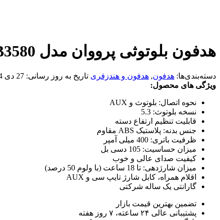
هدفون بلوتوثی پرووان مدل PHB3580
دسته‌بندی‌ها:
هدفون
,
هدفون و هندزفری
تاریخ به روز رسانی:
27 دی 1404
ویژگی های محصول:
نحوه اتصال: بلوتوث و AUX
نسخه بلوتوث: 5.3
قابلیت تنظیم ارتفاع دسته
جنس بدنه: پلاستیک ABS مقاوم
ظرفیت باتری: 400 میلی آمپر
میزان حساسیت: 105 دسی بل
کیفیت صدای عالی و خوب
میزان شارژدهی: تا 18 ساعت (با ولوم 50 درصد)
اقلام همراه، کابل شارژ تایپ سی و AUX
گارانتی یک ساله شرکتی
تضمین بهترین قیمت بازار
پشتیبانی عالی ۲۴ ساعته، ۷ روز هفته