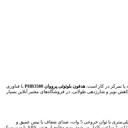
یا تمرکز در کار است.
هدفون بلوتوثی پرووان PHB3580
با فناوری
5.0، درایورهای 40 میلی‌متری و باتری قدرتمند، راه‌حلی کارآمد برای کاربران حرفه‌ای ارائه می‌دهد. این هدفون با طراحی Over-Ear، کاهش نویز و شارژدهی طولانی، در فروشگاه‌های معتبر آنلاین بسیار
هدفون بلوتوثی پرووان مدل PHB3580 با بلوتوث نسخه 5.0 و برد اتصال 10 متر، ارتباط پایدار و بدون تأخیر را تضمین می‌کند. درایورهای 40 میلی‌متری با توان خروجی 5 وات، صدای شفاف با بیس عمیق و
فرکانس 20Hz-20kHz ارائه می‌دهند. باتری 300 میلی‌آمپرساعتی، تا 8 ساعت شارژدهی مداوم را فراهم می‌کند و شارژ سریع از طریق USB-C در 2 ساعت کامل می‌شود. بدنه مقاوم از جنس ABS با وزن سبک