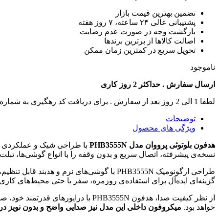
تضمین بهترین قیمت بازار
پشتیبانی عالی ۲۴ ساعته، ۷ روز هفته
بازگشت وجه در صورت عدم رضایت
اصالت کالاها از برترین برندها
تحویل سریع در کمترین زمان ممکن
ناموجود
ارسال سفارش . حداکثر 2 روز کاری
لطفا 1 الی 2 روز بعد از سفارش . برای دریافت کد رهگیری به شماره تماس های سایت زنگ بزنید .
توضیحات
ویژگی های محصول
هدفون بلوتوثی پرووان مدل PHB3555N
با طراحی شیک و عملکردی قابل
نسخه‌ی پیشرفته، اتصال سریع و بدون وقفه را با انواع گوشی‌ها، تبلت
طراحی ارگونومیک PHB3555N با گوشی‌های نر
گزینه‌ای ایده‌آل برای استفاده‌ی روزمره، سفر یا حتی محیط‌های کاری
از نظر کیفیت صدا، هدفون PHB3555N 
خواهد بود.
میکروفون داخلی این مدل نیز صدایی واضح و بدون نویز در 