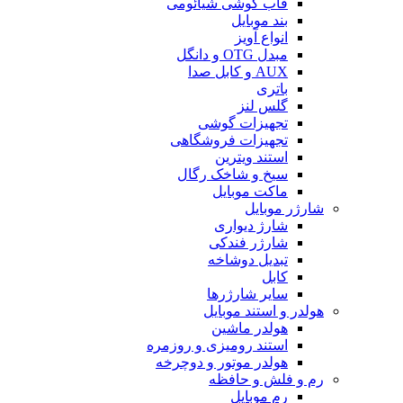
قاب گوشی شیائومی
بند موبایل
انواع آویز
مبدل OTG و دانگل
AUX و کابل صدا
باتری
گلس لنز
تجهیزات گوشی
تجهیزات فروشگاهی
استند ویترین
سیخ و شاخک رگال
ماکت موبایل
شارژر موبایل
شارژ دیواری
شارژر فندکی
تبدیل دوشاخه
کابل
سایر شارژرها
هولدر و استند موبایل
هولدر ماشین
استند رومیزی و روزمره
هولدر موتور و دوچرخه
رم و فلش و حافظه
رم موبایل