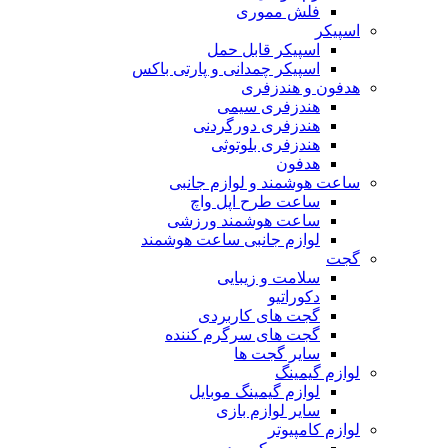
فلش مموری
اسپیکر
اسپیکر قابل حمل
اسپیکر چمدانی و پارتی باکس
هدفون و هندزفری
هندزفری سیمی
هندزفری دورگردنی
هندزفری بلوتوثی
هدفون
ساعت هوشمند و لوازم جانبی
ساعت طرح اپل واچ
ساعت هوشمند ورزشی
لوازم جانبی ساعت هوشمند
گجت
سلامت و زیبایی
دکوراتیو
گجت های کاربردی
گجت های سرگرم کننده
سایر گجت ها
لوازم گیمینگ
لوازم گیمینگ موبایل
سایر لوازم بازی
لوازم کامپیوتر