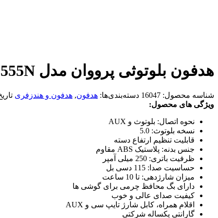
هدفون بلوتوثی پرووان مدل PHB3555N
شناسه محصول:
16047
دسته‌بندی‌ها:
هدفون
,
هدفون و هندزفری
تاری
ویژگی های محصول:
نحوه اتصال: بلوتوث و AUX
نسخه بلوتوث: 5.0
قابلیت تنظیم ارتفاع دسته
جنس بدنه: پلاستیک ABS مقاوم
ظرفیت باتری: 250 میلی آمپر
حساسیت صدا: 115 دسی بل
میزان شارژدهی: تا 10 ساعت
دارای بگ محافظ چرمی برای گوشی ها
کیفیت صدای عالی و خوب
اقلام همراه، کابل شارژ تایپ سی و AUX
گارانتی یکساله شرکتی