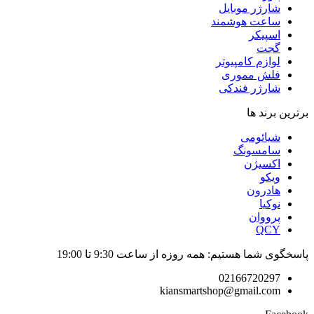
شارژر موبایل
ساعت هوشمند
اسپیکر
گجت
لوازم کامپیوتر
فلش مموری
شارژر فندکی
برترین برند ها
شیائومی
سامسونگ
اکسیژن
ویکو
هادرون
نوکیا
پرووان
QCY
پاسخگوی شما هستیم: همه روزه از ساعت 9:30 تا 19:00
02166720297
kiansmartshop@gmail.com