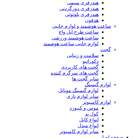
هندزفری سیمی
هندزفری دورگردنی
هندزفری بلوتوثی
هدفون
ساعت هوشمند و لوازم جانبی
ساعت طرح اپل واچ
ساعت هوشمند ورزشی
لوازم جانبی ساعت هوشمند
گجت
سلامت و زیبایی
دکوراتیو
گجت های کاربردی
گجت های سرگرم کننده
سایر گجت ها
لوازم گیمینگ
لوازم گیمینگ موبایل
سایر لوازم بازی
لوازم کامپیوتر
موس و کیبورد
کول پد
انواع کابل
انواع مبدل
سایر لوازم کامپیوتر
صفحه اصلی