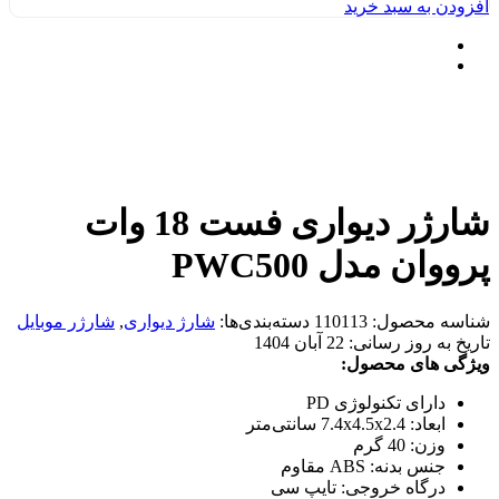
افزودن به سبد خرید
شارژر دیواری فست 18 وات
پرووان مدل PWC500
شناسه محصول:
110113
دسته‌بندی‌ها:
شارژ دیواری
,
شارژر موبایل
تاریخ به روز رسانی:
22 آبان 1404
ویژگی های محصول:
دارای تکنولوژی PD
ابعاد: 7.4x4.5x2.4 سانتی‌متر
وزن: 40 گرم
جنس بدنه: ABS مقاوم
درگاه خروجی: تایپ سی