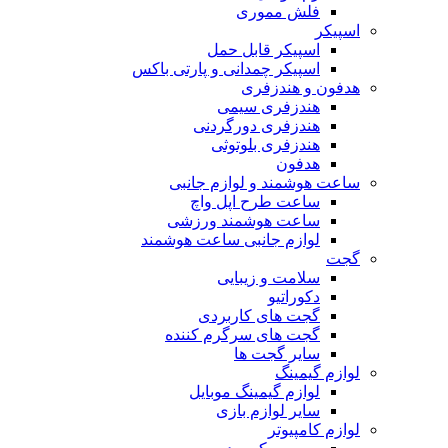
فلش مموری
اسپیکر
اسپیکر قابل حمل
اسپیکر چمدانی و پارتی باکس
هدفون و هندزفری
هندزفری سیمی
هندزفری دورگردنی
هندزفری بلوتوثی
هدفون
ساعت هوشمند و لوازم جانبی
ساعت طرح اپل واچ
ساعت هوشمند ورزشی
لوازم جانبی ساعت هوشمند
گجت
سلامت و زیبایی
دکوراتیو
گجت های کاربردی
گجت های سرگرم کننده
سایر گجت ها
لوازم گیمینگ
لوازم گیمینگ موبایل
سایر لوازم بازی
لوازم کامپیوتر