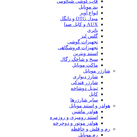
قاب گوشی شیائومی
بند موبایل
انواع آویز
مبدل OTG و دانگل
AUX و کابل صدا
باتری
گلس لنز
تجهیزات گوشی
تجهیزات فروشگاهی
استند ویترین
سیخ و شاخک رگال
ماکت موبایل
شارژر موبایل
شارژ دیواری
شارژر فندکی
تبدیل دوشاخه
کابل
سایر شارژرها
هولدر و استند موبایل
هولدر ماشین
استند رومیزی و روزمره
هولدر موتور و دوچرخه
رم و فلش و حافظه
رم موبایل