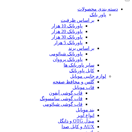
دسته بندی محصولات
پاور بانک
بر اساس ظرفیت
پاوربانک 10 هزار
پاوربانک 20 هزار
پاوربانک 30 هزار
پاوربانک 5 هزار
بر اساس برند
پاوربانک شیائومی
پاوربانک پرووان
سایر پاوربانک ها
کابل پاوربانک
لوازم جانبی موبایل
گلس و محافظ صفحه
قاب موبایل
قاب گوشی آیفون
قاب گوشی سامسونگ
قاب گوشی شیائومی
بند موبایل
انواع آویز
مبدل OTG و دانگل
AUX و کابل صدا