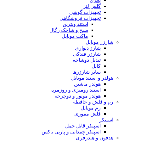
باتری
گلس لنز
تجهیزات گوشی
تجهیزات فروشگاهی
استند ویترین
سیخ و شاخک رگال
ماکت موبایل
شارژر موبایل
شارژ دیواری
شارژر فندکی
تبدیل دوشاخه
کابل
سایر شارژرها
هولدر و استند موبایل
هولدر ماشین
استند رومیزی و روزمره
هولدر موتور و دوچرخه
رم و فلش و حافظه
رم موبایل
فلش مموری
اسپیکر
اسپیکر قابل حمل
اسپیکر چمدانی و پارتی باکس
هدفون و هندزفری