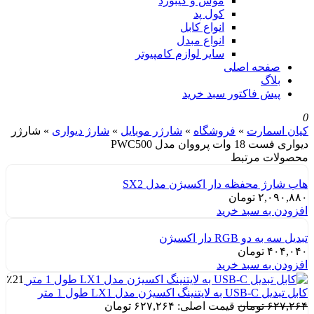
موس و کیبورد
کول پد
انواع کابل
انواع مبدل
سایر لوازم کامپیوتر
صفحه اصلی
بلاگ
پیش فاکتور سبد خرید
0
کیان اسمارت
»
فروشگاه
»
شارژر موبایل
»
شارژ دیواری
»
شارژر
دیواری فست 18 وات پرووان مدل PWC500
محصولات مرتبط
هاب شارژ محفظه دار اکسیژن مدل SX2
۲,۰۹۰,۸۸۰
تومان
افزودن به سبد خرید
تبدیل سه به دو RGB دار اکسیژن
۴۰۴,۰۴۰
تومان
افزودن به سبد خرید
٪21
کابل تبدیل USB-C به لایتنینگ اکسیژن مدل LX1 طول 1 متر
۶۲۷,۲۶۴
تومان
قیمت اصلی: ۶۲۷,۲۶۴ تومان