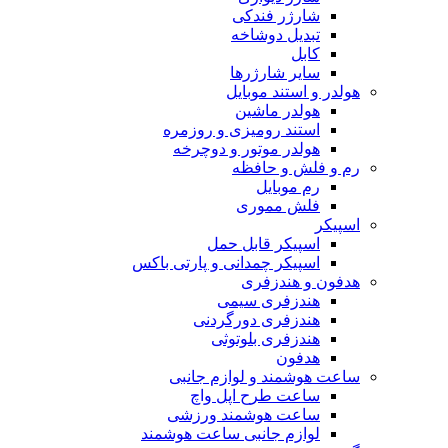
شارژر فندکی
تبدیل دوشاخه
کابل
سایر شارژرها
هولدر و استند موبایل
هولدر ماشین
استند رومیزی و روزمره
هولدر موتور و دوچرخه
رم و فلش و حافظه
رم موبایل
فلش مموری
اسپیکر
اسپیکر قابل حمل
اسپیکر چمدانی و پارتی باکس
هدفون و هندزفری
هندزفری سیمی
هندزفری دورگردنی
هندزفری بلوتوثی
هدفون
ساعت هوشمند و لوازم جانبی
ساعت طرح اپل واچ
ساعت هوشمند ورزشی
لوازم جانبی ساعت هوشمند