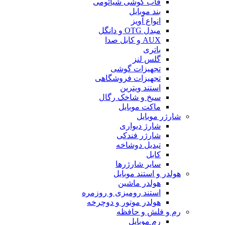
قاب گوشی شیائومی
بند موبایل
انواع آویز
مبدل OTG و دانگل
AUX و کابل صدا
باتری
گلس لنز
تجهیزات گوشی
تجهیزات فروشگاهی
استند ویترین
سیخ و شاخک رگال
ماکت موبایل
شارژر موبایل
شارژ دیواری
شارژر فندکی
تبدیل دوشاخه
کابل
سایر شارژرها
هولدر و استند موبایل
هولدر ماشین
استند رومیزی و روزمره
هولدر موتور و دوچرخه
رم و فلش و حافظه
رم موبایل