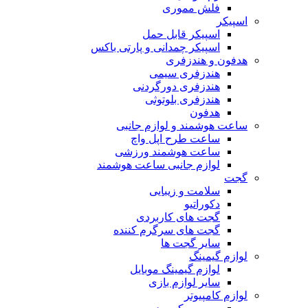
فلش مموری
اسپیکر
اسپیکر قابل حمل
اسپیکر چمدانی و پارتی باکس
هدفون و هندزفری
هندزفری سیمی
هندزفری دورگردنی
هندزفری بلوتوثی
هدفون
ساعت هوشمند و لوازم جانبی
ساعت طرح اپل واچ
ساعت هوشمند ورزشی
لوازم جانبی ساعت هوشمند
گجت
سلامت و زیبایی
دکوراتیو
گجت های کاربردی
گجت های سرگرم کننده
سایر گجت ها
لوازم گیمینگ
لوازم گیمینگ موبایل
سایر لوازم بازی
لوازم کامپیوتر