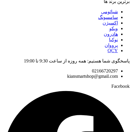
برترین برند ها
شیائومی
سامسونگ
اکسیژن
ویکو
هادرون
نوکیا
پرووان
QCY
پاسخگوی شما هستیم: همه روزه از ساعت 9:30 تا 19:00
02166720297
kiansmartshop@gmail.com
Facebook