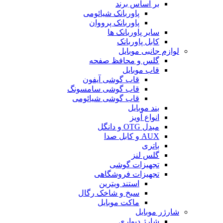
بر اساس برند
پاوربانک شیائومی
پاوربانک پرووان
سایر پاوربانک ها
کابل پاوربانک
لوازم جانبی موبایل
گلس و محافظ صفحه
قاب موبایل
قاب گوشی آیفون
قاب گوشی سامسونگ
قاب گوشی شیائومی
بند موبایل
انواع آویز
مبدل OTG و دانگل
AUX و کابل صدا
باتری
گلس لنز
تجهیزات گوشی
تجهیزات فروشگاهی
استند ویترین
سیخ و شاخک رگال
ماکت موبایل
شارژر موبایل
شارژ دیواری