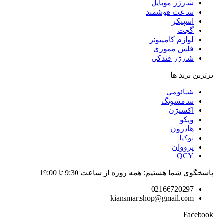
شارژر موبایل
ساعت هوشمند
اسپیکر
گجت
لوازم کامپیوتر
فلش مموری
شارژر فندکی
برترین برند ها
شیائومی
سامسونگ
اکسیژن
ویکو
هادرون
نوکیا
پرووان
QCY
پاسخگوی شما هستیم: همه روزه از ساعت 9:30 تا 19:00
02166720297
kiansmartshop@gmail.com
Facebook