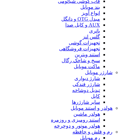
قاب گوشی شیائومی
بند موبایل
انواع آویز
مبدل OTG و دانگل
AUX و کابل صدا
باتری
گلس لنز
تجهیزات گوشی
تجهیزات فروشگاهی
استند ویترین
سیخ و شاخک رگال
ماکت موبایل
شارژر موبایل
شارژ دیواری
شارژر فندکی
تبدیل دوشاخه
کابل
سایر شارژرها
هولدر و استند موبایل
هولدر ماشین
استند رومیزی و روزمره
هولدر موتور و دوچرخه
رم و فلش و حافظه
رم موبایل