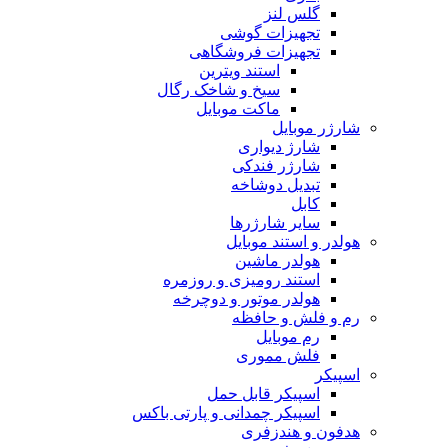
گلس لنز
تجهیزات گوشی
تجهیزات فروشگاهی
استند ویترین
سیخ و شاخک رگال
ماکت موبایل
شارژر موبایل
شارژ دیواری
شارژر فندکی
تبدیل دوشاخه
کابل
سایر شارژرها
هولدر و استند موبایل
هولدر ماشین
استند رومیزی و روزمره
هولدر موتور و دوچرخه
رم و فلش و حافظه
رم موبایل
فلش مموری
اسپیکر
اسپیکر قابل حمل
اسپیکر چمدانی و پارتی باکس
هدفون و هندزفری