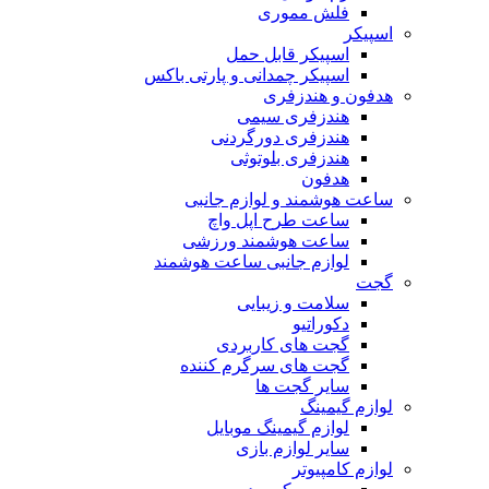
فلش مموری
اسپیکر
اسپیکر قابل حمل
اسپیکر چمدانی و پارتی باکس
هدفون و هندزفری
هندزفری سیمی
هندزفری دورگردنی
هندزفری بلوتوثی
هدفون
ساعت هوشمند و لوازم جانبی
ساعت طرح اپل واچ
ساعت هوشمند ورزشی
لوازم جانبی ساعت هوشمند
گجت
سلامت و زیبایی
دکوراتیو
گجت های کاربردی
گجت های سرگرم کننده
سایر گجت ها
لوازم گیمینگ
لوازم گیمینگ موبایل
سایر لوازم بازی
لوازم کامپیوتر