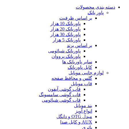
دسته بندی محصولات
پاور بانک
بر اساس ظرفیت
پاوربانک 10 هزار
پاوربانک 20 هزار
پاوربانک 30 هزار
پاوربانک 5 هزار
بر اساس برند
پاوربانک شیائومی
پاوربانک پرووان
سایر پاوربانک ها
کابل پاوربانک
لوازم جانبی موبایل
گلس و محافظ صفحه
قاب موبایل
قاب گوشی آیفون
قاب گوشی سامسونگ
قاب گوشی شیائومی
بند موبایل
انواع آویز
مبدل OTG و دانگل
AUX و کابل صدا
باتری