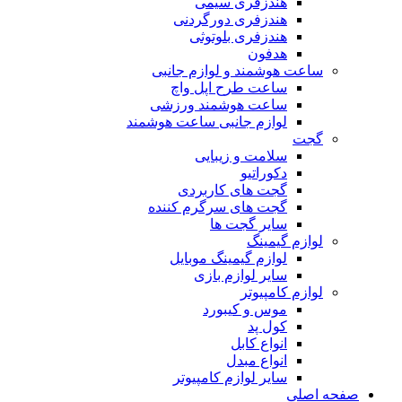
هندزفری سیمی
هندزفری دورگردنی
هندزفری بلوتوثی
هدفون
ساعت هوشمند و لوازم جانبی
ساعت طرح اپل واچ
ساعت هوشمند ورزشی
لوازم جانبی ساعت هوشمند
گجت
سلامت و زیبایی
دکوراتیو
گجت های کاربردی
گجت های سرگرم کننده
سایر گجت ها
لوازم گیمینگ
لوازم گیمینگ موبایل
سایر لوازم بازی
لوازم کامپیوتر
موس و کیبورد
کول پد
انواع کابل
انواع مبدل
سایر لوازم کامپیوتر
صفحه اصلی