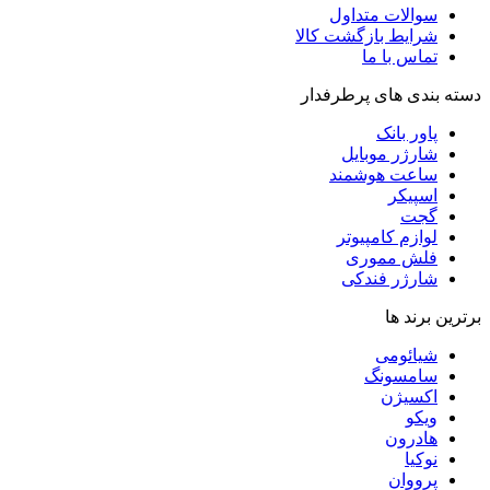
سوالات متداول
شرایط بازگشت کالا
تماس با ما
دسته بندی های پرطرفدار
پاور بانک
شارژر موبایل
ساعت هوشمند
اسپیکر
گجت
لوازم کامپیوتر
فلش مموری
شارژر فندکی
برترین برند ها
شیائومی
سامسونگ
اکسیژن
ویکو
هادرون
نوکیا
پرووان