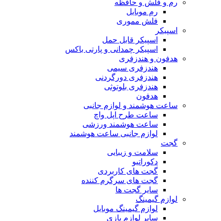
رم و فلش و حافظه
رم موبایل
فلش مموری
اسپیکر
اسپیکر قابل حمل
اسپیکر چمدانی و پارتی باکس
هدفون و هندزفری
هندزفری سیمی
هندزفری دورگردنی
هندزفری بلوتوثی
هدفون
ساعت هوشمند و لوازم جانبی
ساعت طرح اپل واچ
ساعت هوشمند ورزشی
لوازم جانبی ساعت هوشمند
گجت
سلامت و زیبایی
دکوراتیو
گجت های کاربردی
گجت های سرگرم کننده
سایر گجت ها
لوازم گیمینگ
لوازم گیمینگ موبایل
سایر لوازم بازی