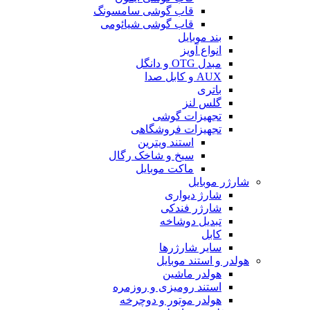
قاب گوشی سامسونگ
قاب گوشی شیائومی
بند موبایل
انواع آویز
مبدل OTG و دانگل
AUX و کابل صدا
باتری
گلس لنز
تجهیزات گوشی
تجهیزات فروشگاهی
استند ویترین
سیخ و شاخک رگال
ماکت موبایل
شارژر موبایل
شارژ دیواری
شارژر فندکی
تبدیل دوشاخه
کابل
سایر شارژرها
هولدر و استند موبایل
هولدر ماشین
استند رومیزی و روزمره
هولدر موتور و دوچرخه