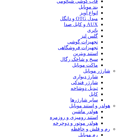
قاب گوشی شیائومی
بند موبایل
انواع آویز
مبدل OTG و دانگل
AUX و کابل صدا
باتری
گلس لنز
تجهیزات گوشی
تجهیزات فروشگاهی
استند ویترین
سیخ و شاخک رگال
ماکت موبایل
شارژر موبایل
شارژ دیواری
شارژر فندکی
تبدیل دوشاخه
کابل
سایر شارژرها
هولدر و استند موبایل
هولدر ماشین
استند رومیزی و روزمره
هولدر موتور و دوچرخه
رم و فلش و حافظه
رم موبایل