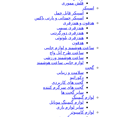
فلش مموری
اسپیکر
اسپیکر قابل حمل
اسپیکر چمدانی و پارتی باکس
هدفون و هندزفری
هندزفری سیمی
هندزفری دورگردنی
هندزفری بلوتوثی
هدفون
ساعت هوشمند و لوازم جانبی
ساعت طرح اپل واچ
ساعت هوشمند ورزشی
لوازم جانبی ساعت هوشمند
گجت
سلامت و زیبایی
دکوراتیو
گجت های کاربردی
گجت های سرگرم کننده
سایر گجت ها
لوازم گیمینگ
لوازم گیمینگ موبایل
سایر لوازم بازی
لوازم کامپیوتر